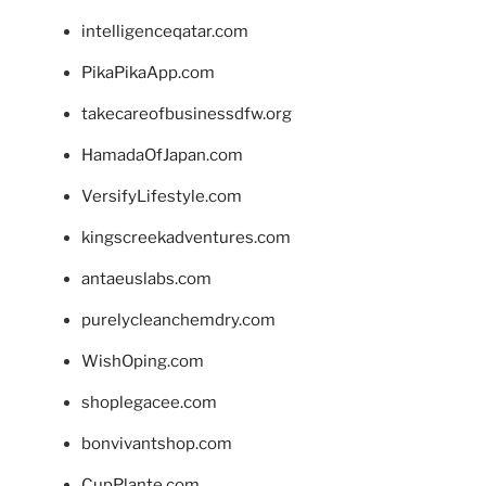
intelligenceqatar.com
PikaPikaApp.com
takecareofbusinessdfw.org
HamadaOfJapan.com
VersifyLifestyle.com
kingscreekadventures.com
antaeuslabs.com
purelycleanchemdry.com
WishOping.com
shoplegacee.com
bonvivantshop.com
CupPlante.com