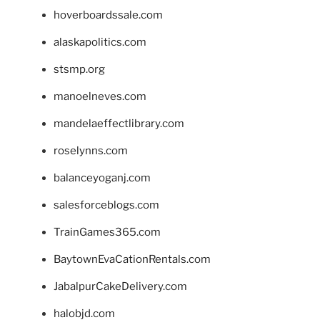
hoverboardssale.com
alaskapolitics.com
stsmp.org
manoelneves.com
mandelaeffectlibrary.com
roselynns.com
balanceyoganj.com
salesforceblogs.com
TrainGames365.com
BaytownEvaCationRentals.com
JabalpurCakeDelivery.com
halobjd.com