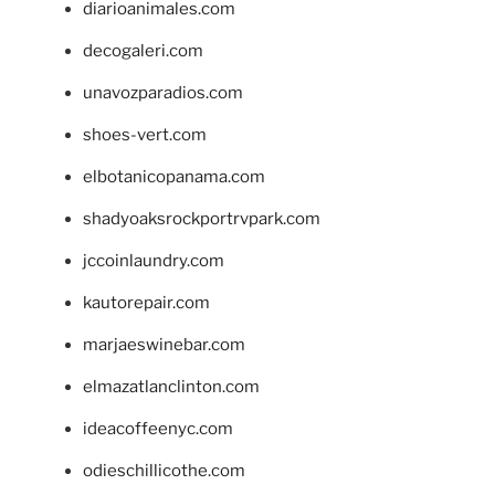
diarioanimales.com
decogaleri.com
unavozparadios.com
shoes-vert.com
elbotanicopanama.com
shadyoaksrockportrvpark.com
jccoinlaundry.com
kautorepair.com
marjaeswinebar.com
elmazatlanclinton.com
ideacoffeenyc.com
odieschillicothe.com