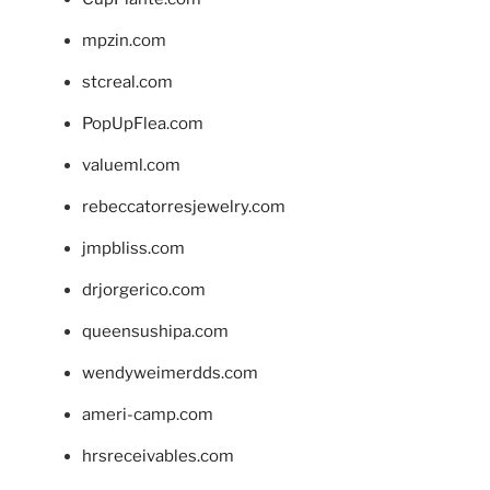
mpzin.com
stcreal.com
PopUpFlea.com
valueml.com
rebeccatorresjewelry.com
jmpbliss.com
drjorgerico.com
queensushipa.com
wendyweimerdds.com
ameri-camp.com
hrsreceivables.com