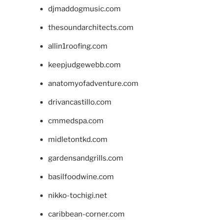
djmaddogmusic.com
thesoundarchitects.com
allin1roofing.com
keepjudgewebb.com
anatomyofadventure.com
drivancastillo.com
cmmedspa.com
midletontkd.com
gardensandgrills.com
basilfoodwine.com
nikko-tochigi.net
caribbean-corner.com