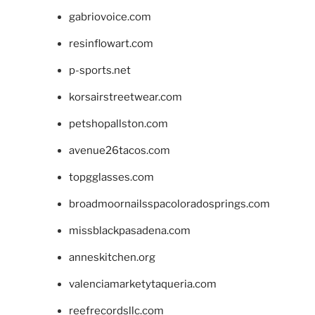
gabriovoice.com
resinflowart.com
p-sports.net
korsairstreetwear.com
petshopallston.com
avenue26tacos.com
topgglasses.com
broadmoornailsspacoloradosprings.com
missblackpasadena.com
anneskitchen.org
valenciamarketytaqueria.com
reefrecordsllc.com