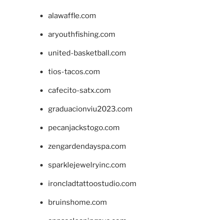
alawaffle.com
aryouthfishing.com
united-basketball.com
tios-tacos.com
cafecito-satx.com
graduacionviu2023.com
pecanjackstogo.com
zengardendayspa.com
sparklejewelryinc.com
ironcladtattoostudio.com
bruinshome.com