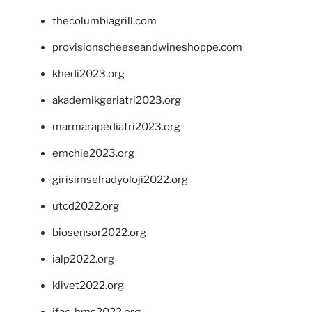
thecolumbiagrill.com
provisionscheeseandwineshoppe.com
khedi2023.org
akademikgeriatri2023.org
marmarapediatri2023.org
emchie2023.org
girisimselradyoloji2022.org
utcd2022.org
biosensor2022.org
ialp2022.org
klivet2022.org
ifac-hms2022.org