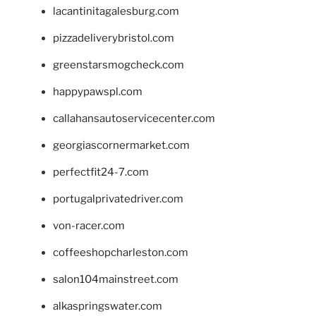
lacantinitagalesburg.com
pizzadeliverybristol.com
greenstarsmogcheck.com
happypawspl.com
callahansautoservicecenter.com
georgiascornermarket.com
perfectfit24-7.com
portugalprivatedriver.com
von-racer.com
coffeeshopcharleston.com
salon104mainstreet.com
alkaspringswater.com