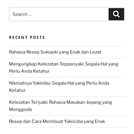
Search
Search
for:
RECENT POSTS
Rahasia Resep Sukiayki yang Enak dan Lezat
Mengungkap Kelezatan Teppanyaki: Segala Hal yang
Perlu Anda Ketahui
Nikmatnya Yakiniku: Segala Hal yang Perlu Anda
Ketahui
Kelezatan Teriyaki: Rahasia Masakan Jepang yang
Menggoda
Resep dan Cara Membuat Yakisoba yang Enak