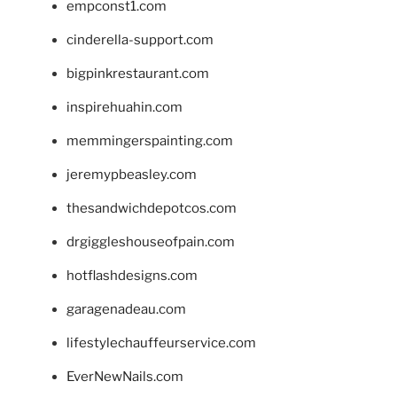
empconst1.com
cinderella-support.com
bigpinkrestaurant.com
inspirehuahin.com
memmingerspainting.com
jeremypbeasley.com
thesandwichdepotcos.com
drgiggleshouseofpain.com
hotflashdesigns.com
garagenadeau.com
lifestylechauffeurservice.com
EverNewNails.com