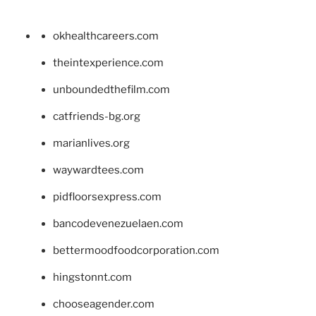
okhealthcareers.com
theintexperience.com
unboundedthefilm.com
catfriends-bg.org
marianlives.org
waywardtees.com
pidfloorsexpress.com
bancodevenezuelaen.com
bettermoodfoodcorporation.com
hingstonnt.com
chooseagender.com