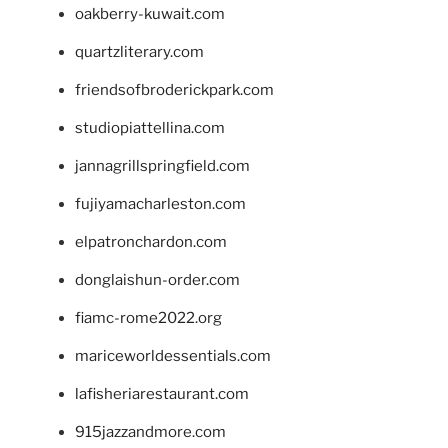
oakberry-kuwait.com
quartzliterary.com
friendsofbroderickpark.com
studiopiattellina.com
jannagrillspringfield.com
fujiyamacharleston.com
elpatronchardon.com
donglaishun-order.com
fiamc-rome2022.org
mariceworldessentials.com
lafisheriarestaurant.com
915jazzandmore.com