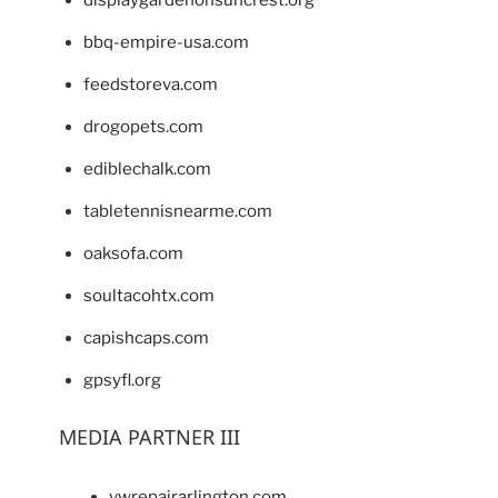
displaygardenonsuncrest.org
bbq-empire-usa.com
feedstoreva.com
drogopets.com
ediblechalk.com
tabletennisnearme.com
oaksofa.com
soultacohtx.com
capishcaps.com
gpsyfl.org
MEDIA PARTNER III
vwrepairarlington.com