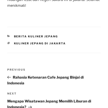
menikmati!
CATEGORIES
BERITA KULINER JEPANG
TAGS
KULINER JEPANG DI JAKARTA
Post
Previous
PREVIOUS
navigation
Post
Rahasia Ketenaran Cafe Jepang Binjai di
Indonesia
Next
NEXT
Post
Mengapa Wisatawan Jepang Memilih Liburan di
Indonesia?