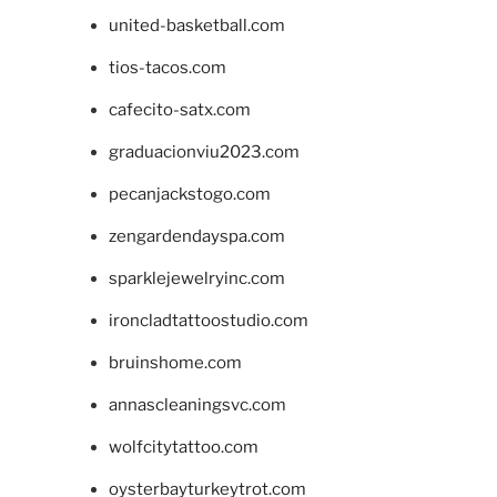
united-basketball.com
tios-tacos.com
cafecito-satx.com
graduacionviu2023.com
pecanjackstogo.com
zengardendayspa.com
sparklejewelryinc.com
ironcladtattoostudio.com
bruinshome.com
annascleaningsvc.com
wolfcitytattoo.com
oysterbayturkeytrot.com