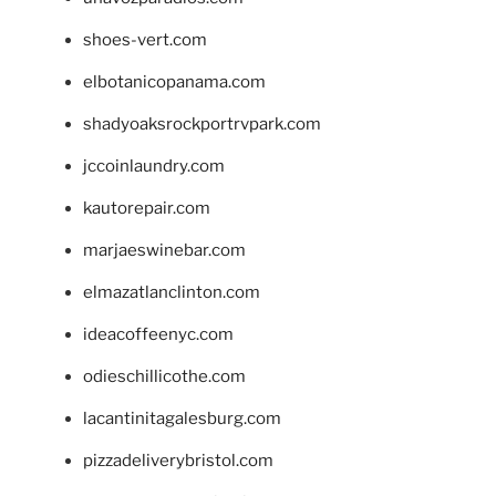
shoes-vert.com
elbotanicopanama.com
shadyoaksrockportrvpark.com
jccoinlaundry.com
kautorepair.com
marjaeswinebar.com
elmazatlanclinton.com
ideacoffeenyc.com
odieschillicothe.com
lacantinitagalesburg.com
pizzadeliverybristol.com