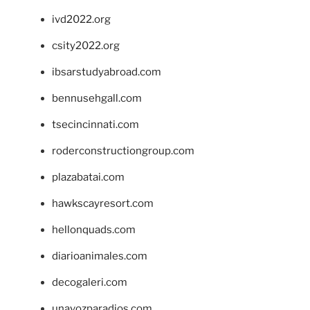
ivd2022.org
csity2022.org
ibsarstudyabroad.com
bennusehgall.com
tsecincinnati.com
roderconstructiongroup.com
plazabatai.com
hawkscayresort.com
hellonquads.com
diarioanimales.com
decogaleri.com
unavozparadios.com