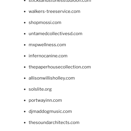
sticksandstonesstudiooh.com
walkers-treeservice.com
shopmossi.com
untamedcollectivesd.com
mxpwellness.com
infernocanine.com
thepaperhousecollection.com
allisonwillisholley.com
solslite.org
portwayinn.com
djmaddogmusic.com
thesoundarchitects.com