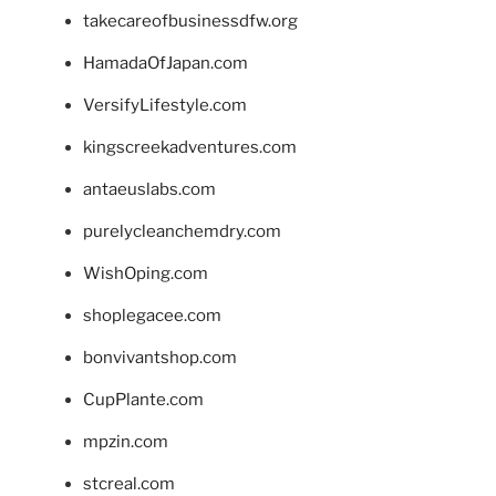
takecareofbusinessdfw.org
HamadaOfJapan.com
VersifyLifestyle.com
kingscreekadventures.com
antaeuslabs.com
purelycleanchemdry.com
WishOping.com
shoplegacee.com
bonvivantshop.com
CupPlante.com
mpzin.com
stcreal.com