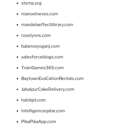
stsmp.org
manoelneves.com
mandelaeffectlibrary.com
roselynns.com
balanceyoganj.com
salesforceblogs.com
TrainGames365.com
BaytownEvaCationRentals.com
JabalpurCakeDelivery.com
halobjd.com
intelligenceqatar.com
PikaPikaApp.com