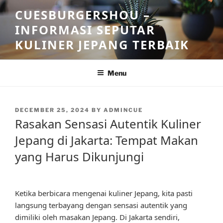
Skip
CUESBURGERSHOU –
to
INFORMASI SEPUTAR
content
KULINER JEPANG TERBAIK
Menu
POSTED
DECEMBER 25, 2024
BY
ADMINCUE
ON
Rasakan Sensasi Autentik Kuliner
Jepang di Jakarta: Tempat Makan
yang Harus Dikunjungi
Ketika berbicara mengenai kuliner Jepang, kita pasti
langsung terbayang dengan sensasi autentik yang
dimiliki oleh masakan Jepang. Di Jakarta sendiri,