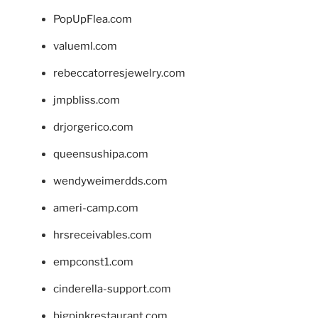
PopUpFlea.com
valueml.com
rebeccatorresjewelry.com
jmpbliss.com
drjorgerico.com
queensushipa.com
wendyweimerdds.com
ameri-camp.com
hrsreceivables.com
empconst1.com
cinderella-support.com
bigpinkrestaurant.com