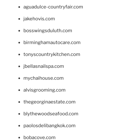
aguadulce-countryfair.com
jakehovis.com
bosswingsduluth.com
birminghamautocare.com
tonyscountrykitchen.com
jbellasnailspa.com
mychaihouse.com
alvisgrooming.com
thegeorginaestate.com
blythewoodseafood.com
paolosdelibangkok.com
bobacove.com