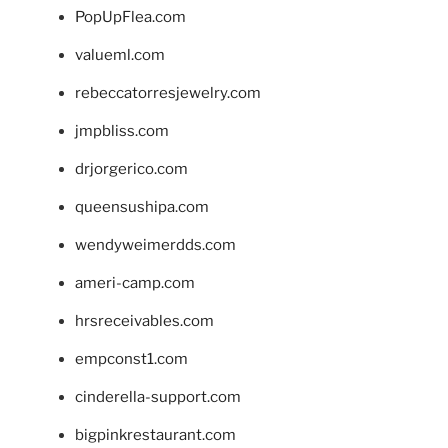
PopUpFlea.com
valueml.com
rebeccatorresjewelry.com
jmpbliss.com
drjorgerico.com
queensushipa.com
wendyweimerdds.com
ameri-camp.com
hrsreceivables.com
empconst1.com
cinderella-support.com
bigpinkrestaurant.com