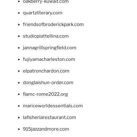
oakberry-kuwait.com
quartzliterary.com
friendsofbroderickpark.com
studiopiattellina.com
jannagrillspringfield.com
fujiyamacharleston.com
elpatronchardon.com
donglaishun-order.com
fiamc-rome2022.org
mariceworldessentials.com
lafisheriarestaurant.com
915jazzandmore.com