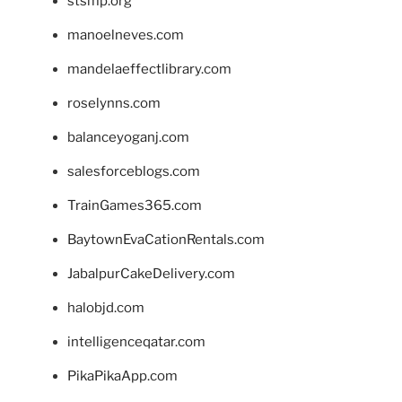
stsmp.org
manoelneves.com
mandelaeffectlibrary.com
roselynns.com
balanceyoganj.com
salesforceblogs.com
TrainGames365.com
BaytownEvaCationRentals.com
JabalpurCakeDelivery.com
halobjd.com
intelligenceqatar.com
PikaPikaApp.com