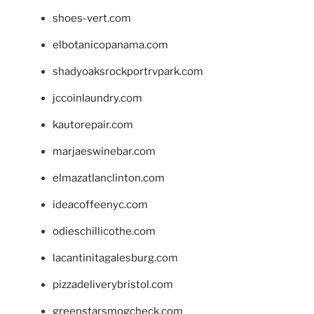
shoes-vert.com
elbotanicopanama.com
shadyoaksrockportrvpark.com
jccoinlaundry.com
kautorepair.com
marjaeswinebar.com
elmazatlanclinton.com
ideacoffeenyc.com
odieschillicothe.com
lacantinitagalesburg.com
pizzadeliverybristol.com
greenstarsmogcheck.com