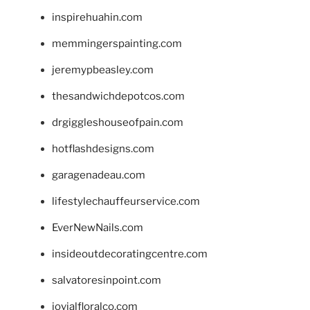
inspirehuahin.com
memmingerspainting.com
jeremypbeasley.com
thesandwichdepotcos.com
drgiggleshouseofpain.com
hotflashdesigns.com
garagenadeau.com
lifestylechauffeurservice.com
EverNewNails.com
insideoutdecoratingcentre.com
salvatoresinpoint.com
jovialfloralco.com