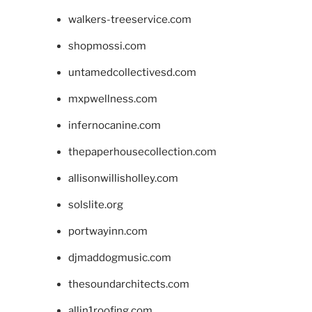
walkers-treeservice.com
shopmossi.com
untamedcollectivesd.com
mxpwellness.com
infernocanine.com
thepaperhousecollection.com
allisonwillisholley.com
solslite.org
portwayinn.com
djmaddogmusic.com
thesoundarchitects.com
allin1roofing.com