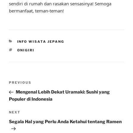
sendiri di rumah dan rasakan sensasinya! Semoga
bermanfaat, teman-teman!
CATEGORIES
INFO WISATA JEPANG
TAGS
ONIGIRI
Post
Previous
PREVIOUS
navigation
Post
Mengenal Lebih Dekat Uramaki: Sushi yang
Populer di Indonesia
Next
NEXT
Post
Segala Hal yang Perlu Anda Ketahui tentang Ramen