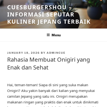
Skip
CUESBURGERSHOU –
to
INFORMASI SEPUTAR
content
KULINER JEPANG TERBAIK
Menu
POSTED
JANUARY 18, 2026
BY
ADMINCUE
ON
Rahasia Membuat Onigiri yang
Enak dan Sehat
Hai, teman-teman! Siapa di sini yang suka makan
Onigiri? Aku yakin banyak dari kalian yang menyukai
camilan Jepang yang satu ini. Onigiri merupakan
makanan ringan yang praktis dan enak untuk dinikmati