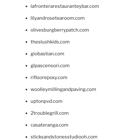
lafronterarestauranteybar.com
lilyandrosetearoom.com
olivesburgberrypatch.com
theslushkids.com
giobastian.com
glpascensori.com
rifloorepoxy.com
woolleymillingandpaving.com
uptonpvd.com
2troublegrill.com
casateranga.com
sticksandstonesstudiooh.com