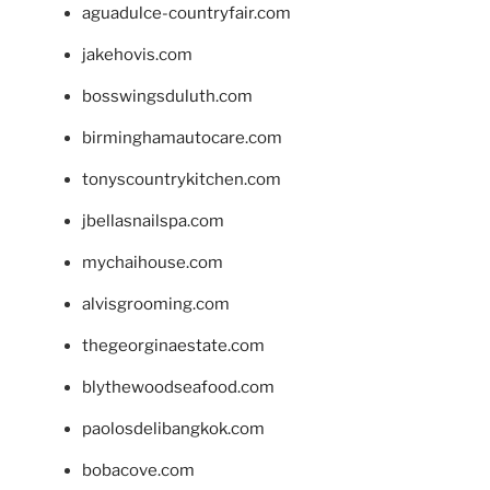
aguadulce-countryfair.com
jakehovis.com
bosswingsduluth.com
birminghamautocare.com
tonyscountrykitchen.com
jbellasnailspa.com
mychaihouse.com
alvisgrooming.com
thegeorginaestate.com
blythewoodseafood.com
paolosdelibangkok.com
bobacove.com