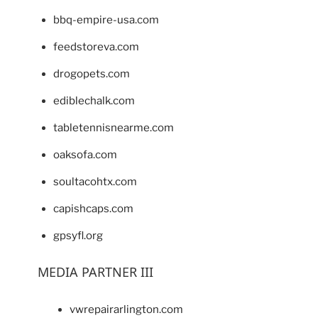
bbq-empire-usa.com
feedstoreva.com
drogopets.com
ediblechalk.com
tabletennisnearme.com
oaksofa.com
soultacohtx.com
capishcaps.com
gpsyfl.org
MEDIA PARTNER III
vwrepairarlington.com