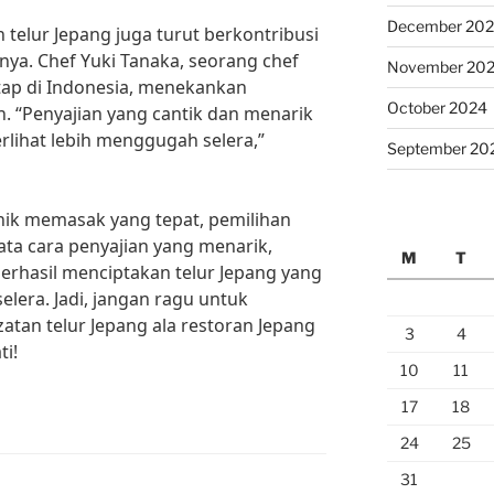
December 20
n telur Jepang juga turut berkontribusi
ya. Chef Yuki Tanaka, seorang chef
November 20
tap di Indonesia, menekankan
October 2024
n. “Penyajian yang cantik dan menarik
rlihat lebih menggugah selera,”
September 20
k memasak yang tepat, pemilihan
ata cara penyajian yang menarik,
M
T
berhasil menciptakan telur Jepang yang
lera. Jadi, jangan ragu untuk
tan telur Jepang ala restoran Jepang
3
4
ti!
10
11
17
18
24
25
31