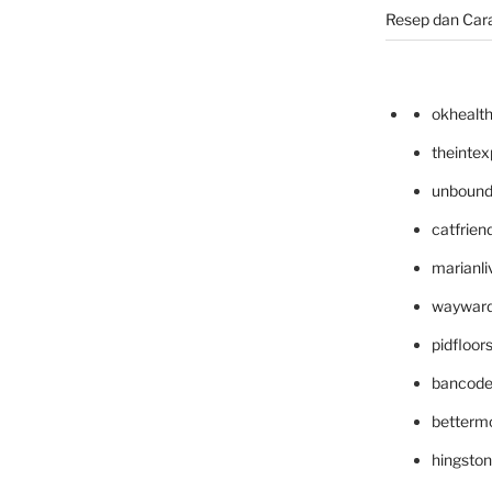
Resep dan Car
okhealt
theinte
unbound
catfrien
marianli
wayward
pidfloo
bancode
betterm
hingsto