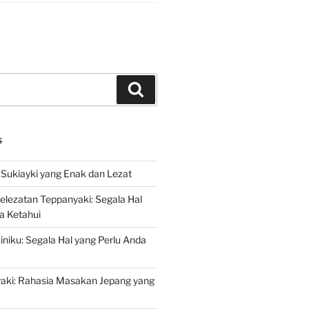
Search
S
Sukiayki yang Enak dan Lezat
lezatan Teppanyaki: Segala Hal
a Ketahui
niku: Segala Hal yang Perlu Anda
yaki: Rahasia Masakan Jepang yang