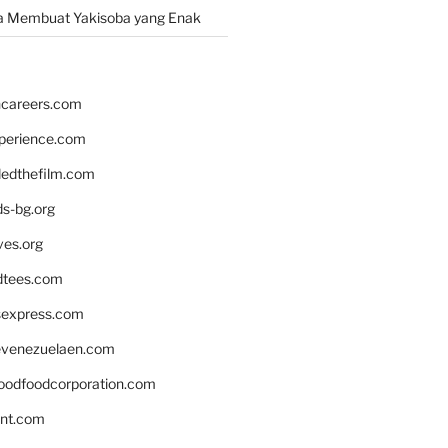
a Membuat Yakisoba yang Enak
hcareers.com
xperience.com
edthefilm.com
ds-bg.org
ves.org
tees.com
rsexpress.com
venezuelaen.com
oodfoodcorporation.com
nnt.com