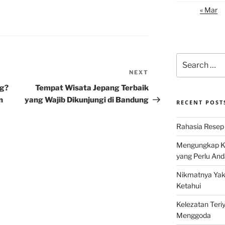
« Mar
Search
for:
NEXT
Next
Post
ng?
Tempat Wisata Jepang Terbaik
n
yang Wajib Dikunjungi di Bandung
RECENT POST
Rahasia Resep 
Mengungkap Ke
yang Perlu And
Nikmatnya Yaki
Ketahui
Kelezatan Teri
Menggoda