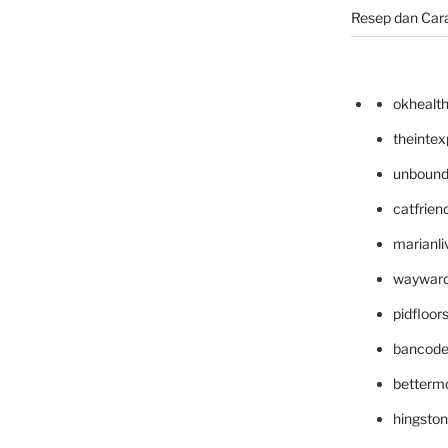
Resep dan Car
okhealt
theinte
unbound
catfrien
marianli
wayward
pidfloo
bancode
betterm
hingsto