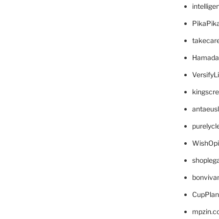
intellig
PikaPik
takecar
Hamada
VersifyL
kingscr
antaeus
purelyc
WishOp
shopleg
bonviva
CupPlan
mpzin.c