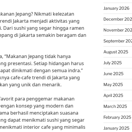
January 2026
kanan Jepang? Nikmati kelezatan
December 20
rendi Jakarta menjadi aktivitas yang
i. Dari sushi yang segar hingga ramen
November 20
Jepang di Jakarta semakin beragam dan
September 20
August 2025
, “Makanan Jepang tidak hanya
July 2025
tang presentasi. Setiap hidangan harus
dapat dinikmati dengan semua indra.”
June 2025
nya cafe-cafe trendi di Jakarta yang
n yang unik dan menarik.
May 2025
April 2025
i favorit para penggemar makanan
 Dengan konsep yang modern dan
March 2025
yama berhasil menciptakan suasana
February 2025
ung dapat menikmati sushi yang segar
enikmati interior cafe yang minimalis
January 2025