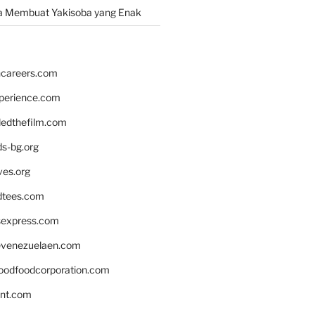
a Membuat Yakisoba yang Enak
hcareers.com
xperience.com
edthefilm.com
ds-bg.org
ves.org
tees.com
rsexpress.com
venezuelaen.com
oodfoodcorporation.com
nnt.com