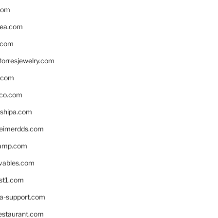
com
ea.com
.com
torresjewelry.com
s.com
ico.com
shipa.com
eimerdds.com
camp.com
ivables.com
st1.com
la-support.com
estaurant.com