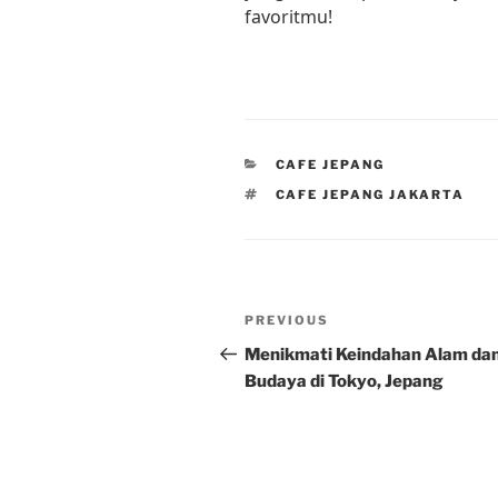
favoritmu!
CATEGORIES
CAFE JEPANG
TAGS
CAFE JEPANG JAKARTA
Post
Previous
PREVIOUS
navigation
Post
Menikmati Keindahan Alam da
Budaya di Tokyo, Jepang