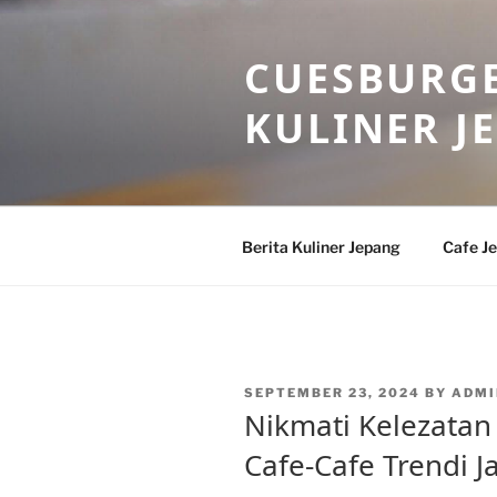
Skip
to
CUESBURGE
content
KULINER J
Berita Kuliner Jepang
Cafe J
POSTED
SEPTEMBER 23, 2024
BY
ADMI
ON
Nikmati Kelezatan
Cafe-Cafe Trendi J