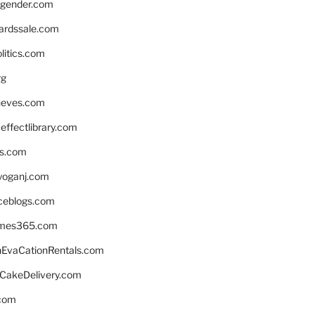
gender.com
ardssale.com
litics.com
rg
neves.com
ffectlibrary.com
ns.com
yoganj.com
rceblogs.com
ames365.com
EvaCationRentals.com
rCakeDelivery.com
.com