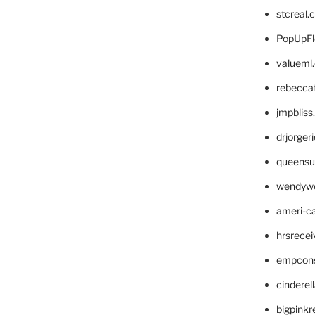
stcreal.
PopUpFl
valueml
rebecca
jmpblis
drjorger
queensu
wendyw
ameri-
hrsrece
empcon
cinderel
bigpinkr