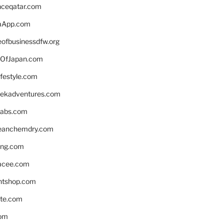
enceqatar.com
aApp.com
eofbusinessdfw.org
OfJapan.com
ifestyle.com
eekadventures.com
labs.com
leanchemdry.com
ing.com
acee.com
ntshop.com
te.com
om