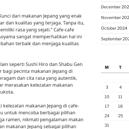
December 20
“Kunci dari makanan Jepang yang enak
November 20
 dan kualitas yang terjaga. Tanpa itu,
October 2024
iliki rasa yang sejati.” Cafe-cafe
e Aoyama sangat memperhatikan hal ini
September 20
ahan terbaik dan menjaga kualitas
 lain seperti Sushi Hiro dan Shabu Gen
M
T
er bagi pecinta makanan Jepang di
ragam dan cita rasa yang autentik,
ar merasakan kelezatan makanan
3
4
bukota.
10
11
ti kelezatan makanan Jepang di cafe-
17
18
agu untuk mencoba berbagai pilihan
24
25
ngga ramen, nikmati pengalaman makan
31
kan makanan Jepang sebagai pilihan