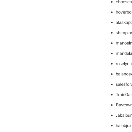
choosea
hoverbo
alaskapo
stsmp.o
manoel
mandelae
roselyn
balance
salesfo
TrainG
Baytown
Jabalpu
halobjd