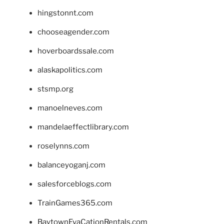
hingstonnt.com
chooseagender.com
hoverboardssale.com
alaskapolitics.com
stsmp.org
manoelneves.com
mandelaeffectlibrary.com
roselynns.com
balanceyoganj.com
salesforceblogs.com
TrainGames365.com
BaytownEvaCationRentals.com