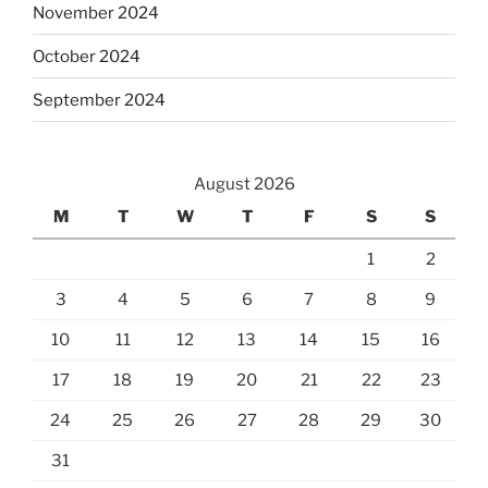
November 2024
October 2024
September 2024
August 2026
M
T
W
T
F
S
S
1
2
3
4
5
6
7
8
9
10
11
12
13
14
15
16
17
18
19
20
21
22
23
24
25
26
27
28
29
30
31