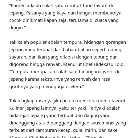
“Ramen adalah salah satu comfort food favorit di
Jepang. Rasanya yang kaya dan hangat membuatnya
cocok dinikmati kapan saja, terutama di cuaca yang
dingin.”
Tak kalah populer adalah tempura, hidangan gorengan
Jepang yang terbuat dari bahan-bahan seperti udang,
sayuran, dan ikan yang dilapisi dengan tepung dan
digoreng hingga renyah. Menurut Chef Hidekazu Tojo,
“Tempura merupakan salah satu hidangan favorit di
Jepang karena teksturnya yang renyah dan rasa
gurihnya yang menggugah selera.”
Tak lengkap rasanya jika belum mencoba menu favorit
kuliner Jepang lainnya, yaitu teriyaki. Teriyaki adalah
hidangan Jepang yang terbuat dari daging yang
dipanggang atau dipanggang dengan saus manis yang
terbuat dari campuran kecap, gula, mirin, dan sake.
Menurut Chef Nobuyuki Matsuhisa, “Teriyaki