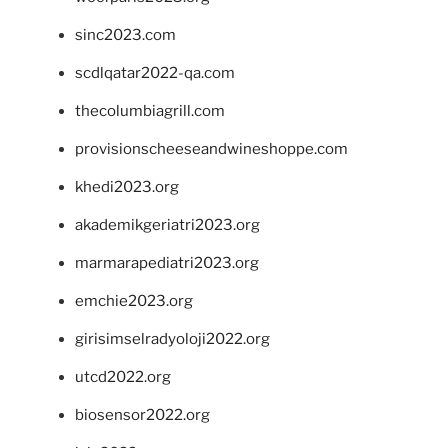
sinc2023.com
scdlqatar2022-qa.com
thecolumbiagrill.com
provisionscheeseandwineshoppe.com
khedi2023.org
akademikgeriatri2023.org
marmarapediatri2023.org
emchie2023.org
girisimselradyoloji2022.org
utcd2022.org
biosensor2022.org