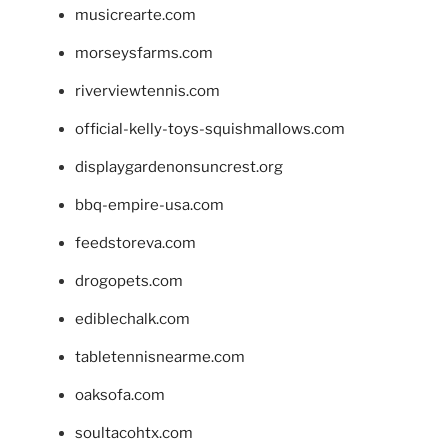
musicrearte.com
morseysfarms.com
riverviewtennis.com
official-kelly-toys-squishmallows.com
displaygardenonsuncrest.org
bbq-empire-usa.com
feedstoreva.com
drogopets.com
ediblechalk.com
tabletennisnearme.com
oaksofa.com
soultacohtx.com