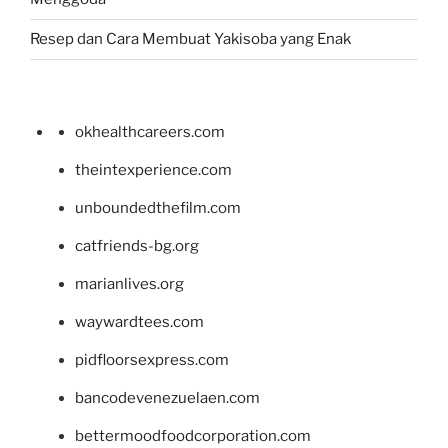
Resep dan Cara Membuat Yakisoba yang Enak
okhealthcareers.com
theintexperience.com
unboundedthefilm.com
catfriends-bg.org
marianlives.org
waywardtees.com
pidfloorsexpress.com
bancodevenezuelaen.com
bettermoodfoodcorporation.com