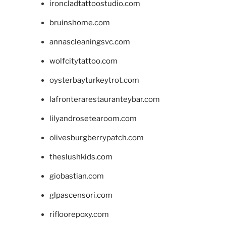
ironcladtattoostudio.com
bruinshome.com
annascleaningsvc.com
wolfcitytattoo.com
oysterbayturkeytrot.com
lafronterarestauranteybar.com
lilyandrosetearoom.com
olivesburgberrypatch.com
theslushkids.com
giobastian.com
glpascensori.com
rifloorepoxy.com