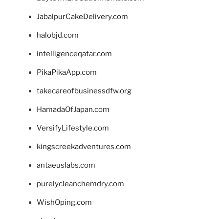
JabalpurCakeDelivery.com
halobjd.com
intelligenceqatar.com
PikaPikaApp.com
takecareofbusinessdfw.org
HamadaOfJapan.com
VersifyLifestyle.com
kingscreekadventures.com
antaeuslabs.com
purelycleanchemdry.com
WishOping.com