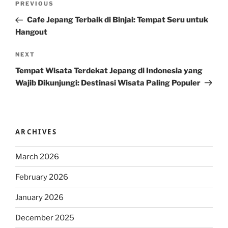
Previous
PREVIOUS
navigation
Post
Cafe Jepang Terbaik di Binjai: Tempat Seru untuk
Hangout
Next
NEXT
Post
Tempat Wisata Terdekat Jepang di Indonesia yang
Wajib Dikunjungi: Destinasi Wisata Paling Populer
ARCHIVES
March 2026
February 2026
January 2026
December 2025