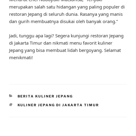
merupakan salah satu hidangan yang paling populer di
restoran Jepang di seluruh dunia. Rasanya yang manis
dan gurih membuatnya disukai oleh banyak orang.”
Jadi, tunggu apa lagi? Segera kunjungi restoran Jepang
di Jakarta Timur dan nikmati menu favorit kuliner
Jepang yang bisa membuat lidah bergoyang. Selamat
menikmati!
CATEGORIES
BERITA KULINER JEPANG
TAGS
KULINER JEPANG DI JAKARTA TIMUR
Post