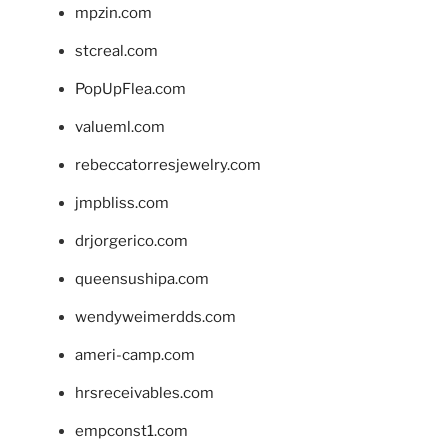
mpzin.com
stcreal.com
PopUpFlea.com
valueml.com
rebeccatorresjewelry.com
jmpbliss.com
drjorgerico.com
queensushipa.com
wendyweimerdds.com
ameri-camp.com
hrsreceivables.com
empconst1.com