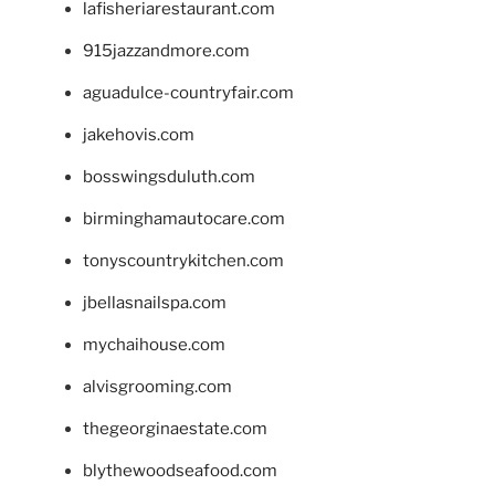
lafisheriarestaurant.com
915jazzandmore.com
aguadulce-countryfair.com
jakehovis.com
bosswingsduluth.com
birminghamautocare.com
tonyscountrykitchen.com
jbellasnailspa.com
mychaihouse.com
alvisgrooming.com
thegeorginaestate.com
blythewoodseafood.com