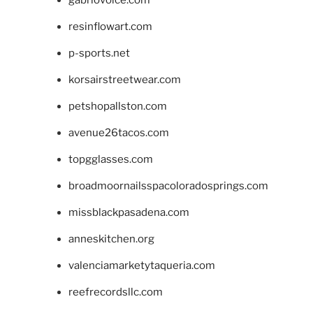
gabriovoice.com
resinflowart.com
p-sports.net
korsairstreetwear.com
petshopallston.com
avenue26tacos.com
topgglasses.com
broadmoornailsspacoloradosprings.com
missblackpasadena.com
anneskitchen.org
valenciamarketytaqueria.com
reefrecordsllc.com