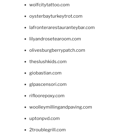
wolfcitytattoo.com
oysterbayturkeytrot.com
lafronterarestauranteybar.com
lilyandrosetearoom.com
olivesburgberrypatch.com
theslushkids.com
giobastian.com
glpascensori.com
rifloorepoxy.com
woolleymillingandpaving.com
uptonpvd.com
2troublegrill.com