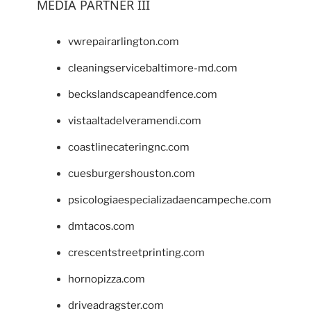
MEDIA PARTNER III
vwrepairarlington.com
cleaningservicebaltimore-md.com
beckslandscapeandfence.com
vistaaltadelveramendi.com
coastlinecateringnc.com
cuesburgershouston.com
psicologiaespecializadaencampeche.com
dmtacos.com
crescentstreetprinting.com
hornopizza.com
driveadragster.com