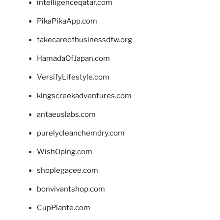
intelligenceqatar.com
PikaPikaApp.com
takecareofbusinessdfw.org
HamadaOfJapan.com
VersifyLifestyle.com
kingscreekadventures.com
antaeuslabs.com
purelycleanchemdry.com
WishOping.com
shoplegacee.com
bonvivantshop.com
CupPlante.com