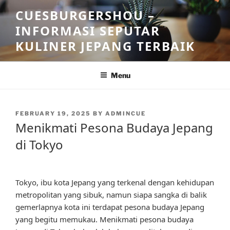
Skip
CUESBURGERSHOU –
to
INFORMASI SEPUTAR
content
KULINER JEPANG TERBAIK
Menu
POSTED
FEBRUARY 19, 2025
BY
ADMINCUE
ON
Menikmati Pesona Budaya Jepang
di Tokyo
Tokyo, ibu kota Jepang yang terkenal dengan kehidupan
metropolitan yang sibuk, namun siapa sangka di balik
gemerlapnya kota ini terdapat pesona budaya Jepang
yang begitu memukau. Menikmati pesona budaya