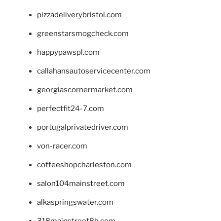
pizzadeliverybristol.com
greenstarsmogcheck.com
happypawspl.com
callahansautoservicecenter.com
georgiascornermarket.com
perfectfit24-7.com
portugalprivatedriver.com
von-racer.com
coffeeshopcharleston.com
salon104mainstreet.com
alkaspringswater.com
318mainstreet8h.com