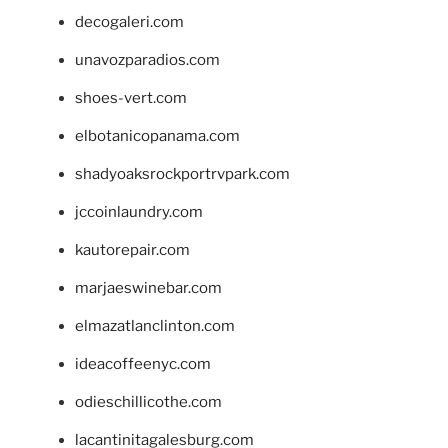
decogaleri.com
unavozparadios.com
shoes-vert.com
elbotanicopanama.com
shadyoaksrockportrvpark.com
jccoinlaundry.com
kautorepair.com
marjaeswinebar.com
elmazatlanclinton.com
ideacoffeenyc.com
odieschillicothe.com
lacantinitagalesburg.com