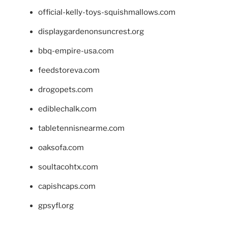
official-kelly-toys-squishmallows.com
displaygardenonsuncrest.org
bbq-empire-usa.com
feedstoreva.com
drogopets.com
ediblechalk.com
tabletennisnearme.com
oaksofa.com
soultacohtx.com
capishcaps.com
gpsyfl.org