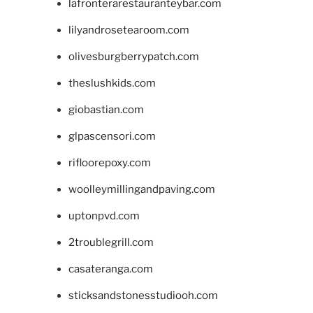
lafronterarestauranteybar.com
lilyandrosetearoom.com
olivesburgberrypatch.com
theslushkids.com
giobastian.com
glpascensori.com
rifloorepoxy.com
woolleymillingandpaving.com
uptonpvd.com
2troublegrill.com
casateranga.com
sticksandstonesstudiooh.com