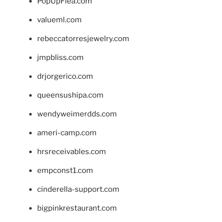
PopUpFlea.com
valueml.com
rebeccatorresjewelry.com
jmpbliss.com
drjorgerico.com
queensushipa.com
wendyweimerdds.com
ameri-camp.com
hrsreceivables.com
empconst1.com
cinderella-support.com
bigpinkrestaurant.com