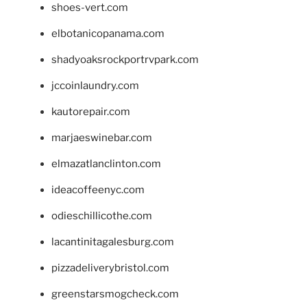
shoes-vert.com
elbotanicopanama.com
shadyoaksrockportrvpark.com
jccoinlaundry.com
kautorepair.com
marjaeswinebar.com
elmazatlanclinton.com
ideacoffeenyc.com
odieschillicothe.com
lacantinitagalesburg.com
pizzadeliverybristol.com
greenstarsmogcheck.com