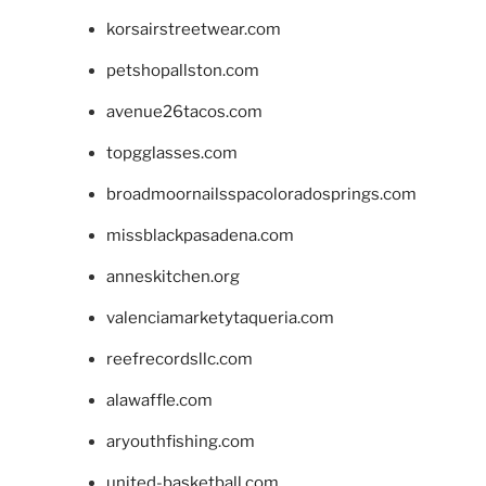
korsairstreetwear.com
petshopallston.com
avenue26tacos.com
topgglasses.com
broadmoornailsspacoloradosprings.com
missblackpasadena.com
anneskitchen.org
valenciamarketytaqueria.com
reefrecordsllc.com
alawaffle.com
aryouthfishing.com
united-basketball.com