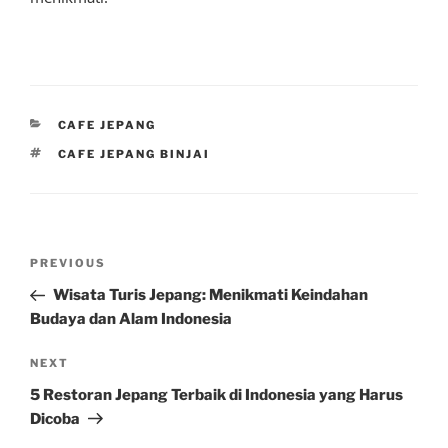
CATEGORIES
CAFE JEPANG
TAGS
CAFE JEPANG BINJAI
Post
Previous
PREVIOUS
navigation
Post
Wisata Turis Jepang: Menikmati Keindahan
Budaya dan Alam Indonesia
Next
NEXT
Post
5 Restoran Jepang Terbaik di Indonesia yang Harus
Dicoba