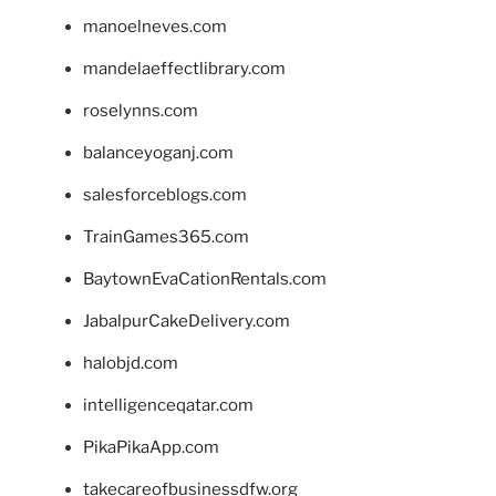
manoelneves.com
mandelaeffectlibrary.com
roselynns.com
balanceyoganj.com
salesforceblogs.com
TrainGames365.com
BaytownEvaCationRentals.com
JabalpurCakeDelivery.com
halobjd.com
intelligenceqatar.com
PikaPikaApp.com
takecareofbusinessdfw.org