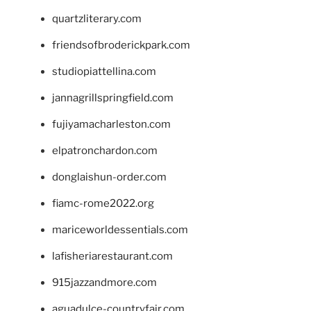
quartzliterary.com
friendsofbroderickpark.com
studiopiattellina.com
jannagrillspringfield.com
fujiyamacharleston.com
elpatronchardon.com
donglaishun-order.com
fiamc-rome2022.org
mariceworldessentials.com
lafisheriarestaurant.com
915jazzandmore.com
aguadulce-countryfair.com