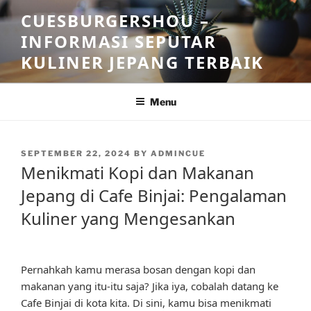
Skip
CUESBURGERSHOU –
to
INFORMASI SEPUTAR
content
KULINER JEPANG TERBAIK
Menu
POSTED
SEPTEMBER 22, 2024
BY
ADMINCUE
ON
Menikmati Kopi dan Makanan
Jepang di Cafe Binjai: Pengalaman
Kuliner yang Mengesankan
Pernahkah kamu merasa bosan dengan kopi dan
makanan yang itu-itu saja? Jika iya, cobalah datang ke
Cafe Binjai di kota kita. Di sini, kamu bisa menikmati