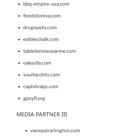
bbq-empire-usa.com
feedstoreva.com
drogopets.com
ediblechalk.com
tabletennisnearme.com
oaksofa.com
soultacohtx.com
capishcaps.com
gpsyfl.org
MEDIA PARTNER III
vwrepairarlington.com