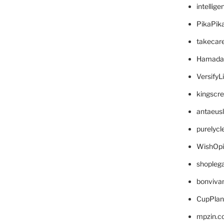
intellig
PikaPik
takecar
Hamada
VersifyL
kingscr
antaeus
purelyc
WishOp
shopleg
bonviva
CupPlan
mpzin.c