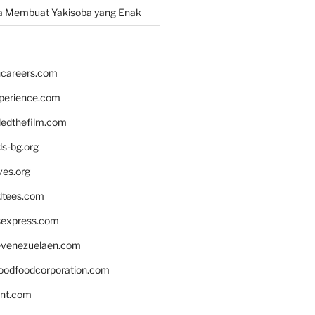
a Membuat Yakisoba yang Enak
hcareers.com
xperience.com
edthefilm.com
ds-bg.org
ves.org
tees.com
rsexpress.com
venezuelaen.com
oodfoodcorporation.com
nnt.com