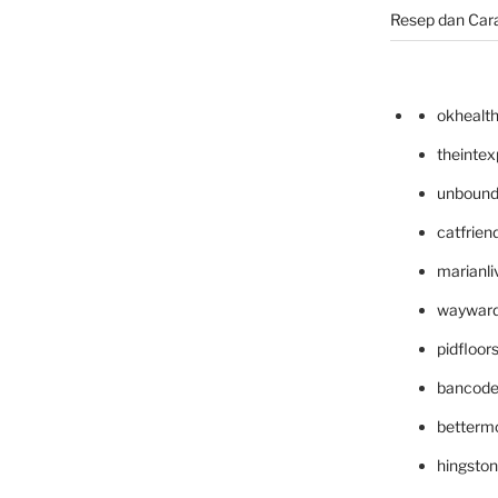
Resep dan Car
okhealt
theinte
unbound
catfrien
marianli
wayward
pidfloo
bancode
betterm
hingsto