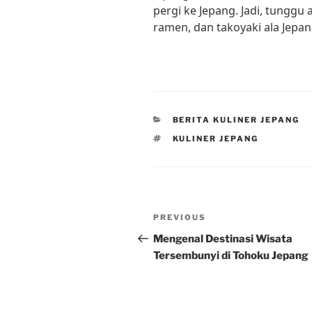
pergi ke Jepang. Jadi, tunggu 
ramen, dan takoyaki ala Jepan
CATEGORIES
BERITA KULINER JEPANG
TAGS
KULINER JEPANG
Post
Previous
PREVIOUS
navigation
Post
Mengenal Destinasi Wisata
Tersembunyi di Tohoku Jepang