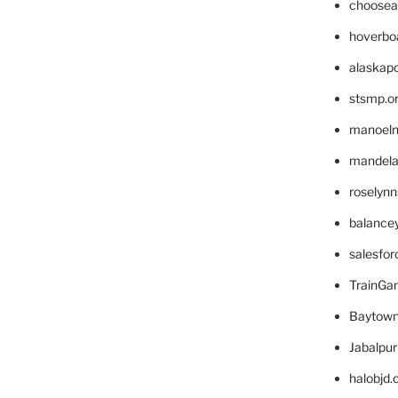
choosea
hoverbo
alaskapo
stsmp.o
manoel
mandelae
roselyn
balance
salesfo
TrainG
Baytown
Jabalpu
halobjd