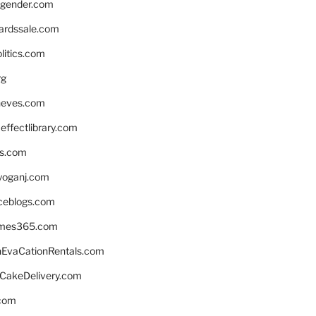
gender.com
ardssale.com
litics.com
rg
neves.com
ffectlibrary.com
ns.com
yoganj.com
rceblogs.com
ames365.com
EvaCationRentals.com
rCakeDelivery.com
.com