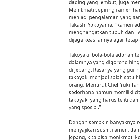
daging yang lembut, juga menja
Menikmati sepiring ramen han
menjadi pengalaman yang sa
Takashi Yokoyama, “Ramen ad
menghangatkan tubuh dan jiw
dijaga keasliannya agar tetap 
Takoyaki, bola-bola adonan t
dalamnya yang digoreng hingga
di Jepang. Rasanya yang guri
takoyaki menjadi salah satu 
orang. Menurut Chef Yuki Ta
sederhana namun memiliki ci
takoyaki yang harus teliti d
yang spesial.”
Dengan semakin banyaknya re
menyajikan sushi, ramen, dan 
Jepang, kita bisa menikmati k