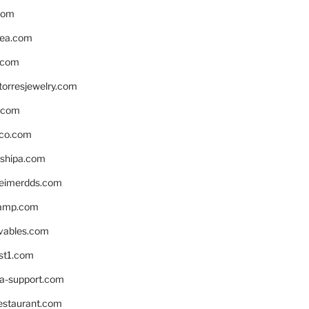
com
ea.com
.com
torresjewelry.com
s.com
ico.com
shipa.com
eimerdds.com
camp.com
ivables.com
st1.com
la-support.com
estaurant.com