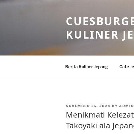
Skip
to
CUESBURGE
content
KULINER J
Berita Kuliner Jepang
Cafe J
POSTED
NOVEMBER 16, 2024
BY
ADMIN
ON
Menikmati Kelezat
Takoyaki ala Jepan