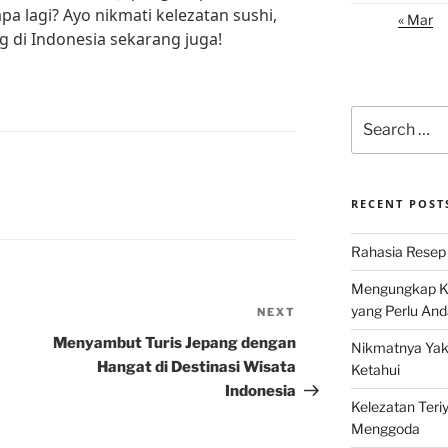
apa lagi? Ayo nikmati kelezatan sushi,
« Mar
g di Indonesia sekarang juga!
Search
for:
RECENT POST
Rahasia Resep 
Mengungkap Ke
yang Perlu And
NEXT
Next
Post
Menyambut Turis Jepang dengan
Nikmatnya Yaki
Hangat di Destinasi Wisata
Ketahui
Indonesia
Kelezatan Teri
Menggoda