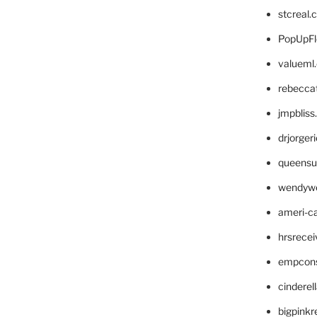
stcreal.
PopUpFl
valueml
rebecca
jmpblis
drjorger
queensu
wendyw
ameri-
hrsrece
empcon
cinderel
bigpinkr