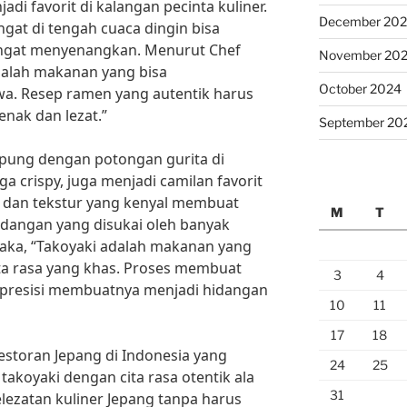
di favorit di kalangan pecinta kuliner.
December 20
gat di tengah cuaca dingin bisa
ngat menyenangkan. Menurut Chef
November 20
alah makanan yang bisa
October 2024
a. Resep ramen yang autentik harus
enak dan lezat.”
September 20
epung dengan potongan gurita di
 crispy, juga menjadi camilan favorit
h dan tekstur yang kenyal membuat
M
T
hidangan yang disukai oleh banyak
naka, “Takoyaki adalah makanan yang
ta rasa yang khas. Proses membuat
3
4
an presisi membuatnya menjadi hidangan
10
11
17
18
storan Jepang di Indonesia yang
24
25
takoyaki dengan cita rasa otentik ala
31
elezatan kuliner Jepang tanpa harus