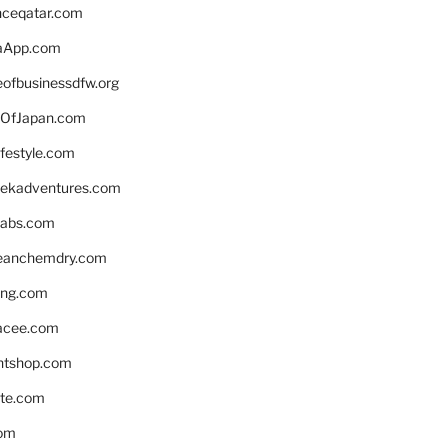
enceqatar.com
aApp.com
eofbusinessdfw.org
OfJapan.com
ifestyle.com
eekadventures.com
labs.com
leanchemdry.com
ing.com
acee.com
ntshop.com
te.com
om