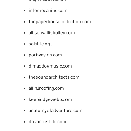
infernocanine.com
thepaperhousecollection.com
allisonwillisholley.com
solslite.org
portwayinn.com
djmaddogmusic.com
thesoundarchitects.com
allin1roofing.com
keepjudgewebb.com
anatomyofadventure.com
drivancastillo.com