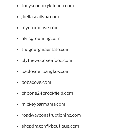
tonyscountrykitchen.com
jbellasnailspa.com
mychaihouse.com
alvisgrooming.com
thegeorginaestate.com
blythewoodseafood.com
paolosdelibangkok.com
bobacove.com
phoone24brookfield.com
mickeybarmama.com
roadwayconstructioninc.com
shopdragonflyboutique.com