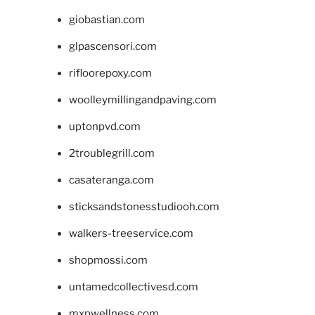
giobastian.com
glpascensori.com
rifloorepoxy.com
woolleymillingandpaving.com
uptonpvd.com
2troublegrill.com
casateranga.com
sticksandstonesstudiooh.com
walkers-treeservice.com
shopmossi.com
untamedcollectivesd.com
mxpwellness.com