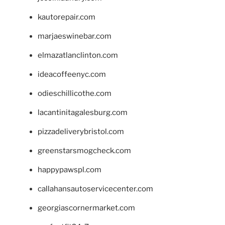
kautorepair.com
marjaeswinebar.com
elmazatlanclinton.com
ideacoffeenyc.com
odieschillicothe.com
lacantinitagalesburg.com
pizzadeliverybristol.com
greenstarsmogcheck.com
happypawspl.com
callahansautoservicecenter.com
georgiascornermarket.com