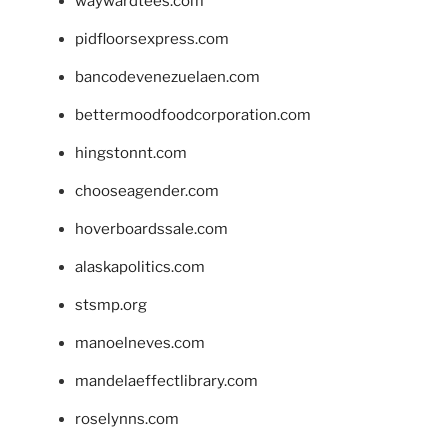
waywardtees.com
pidfloorsexpress.com
bancodevenezuelaen.com
bettermoodfoodcorporation.com
hingstonnt.com
chooseagender.com
hoverboardssale.com
alaskapolitics.com
stsmp.org
manoelneves.com
mandelaeffectlibrary.com
roselynns.com