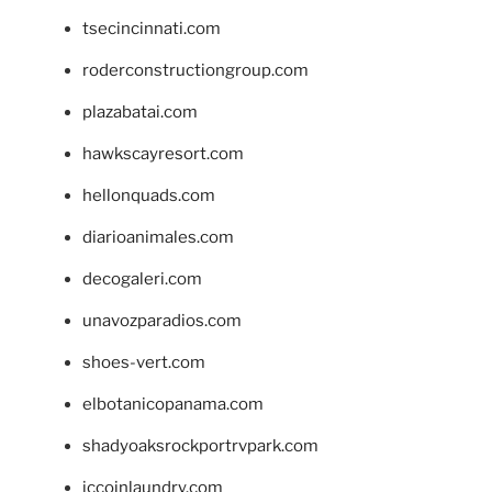
tsecincinnati.com
roderconstructiongroup.com
plazabatai.com
hawkscayresort.com
hellonquads.com
diarioanimales.com
decogaleri.com
unavozparadios.com
shoes-vert.com
elbotanicopanama.com
shadyoaksrockportrvpark.com
jccoinlaundry.com