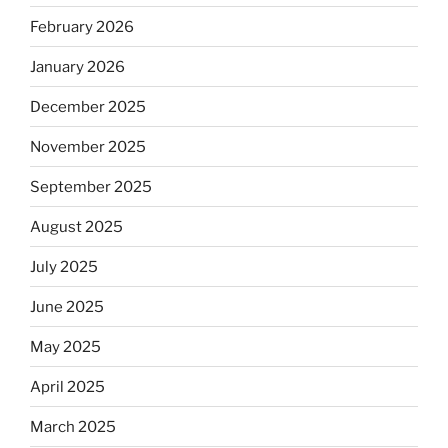
February 2026
January 2026
December 2025
November 2025
September 2025
August 2025
July 2025
June 2025
May 2025
April 2025
March 2025