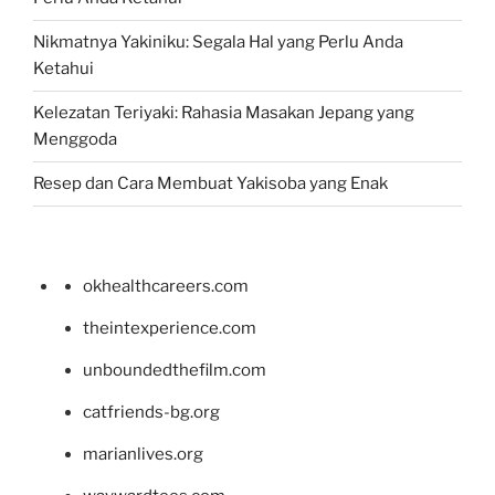
Nikmatnya Yakiniku: Segala Hal yang Perlu Anda
Ketahui
Kelezatan Teriyaki: Rahasia Masakan Jepang yang
Menggoda
Resep dan Cara Membuat Yakisoba yang Enak
okhealthcareers.com
theintexperience.com
unboundedthefilm.com
catfriends-bg.org
marianlives.org