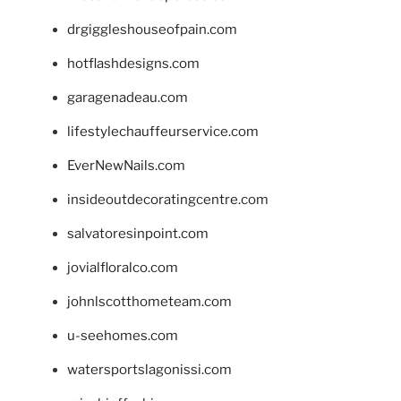
drgiggleshouseofpain.com
hotflashdesigns.com
garagenadeau.com
lifestylechauffeurservice.com
EverNewNails.com
insideoutdecoratingcentre.com
salvatoresinpoint.com
jovialfloralco.com
johnlscotthometeam.com
u-seehomes.com
watersportslagonissi.com