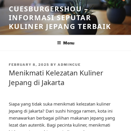
Skip
CUESBURGERSHOU –
to
INFORMASI SEPUTAR
content
KULINER JEPANG TERBAIK
Menu
POSTED
FEBRUARY 8, 2025
BY
ADMINCUE
ON
Menikmati Kelezatan Kuliner
Jepang di Jakarta
Siapa yang tidak suka menikmati kelezatan kuliner
Jepang di Jakarta? Dari sushi hingga ramen, kota ini
menawarkan berbagai pilihan makanan Jepang yang
lezat dan autentik. Bagi pecinta kuliner, menikmati