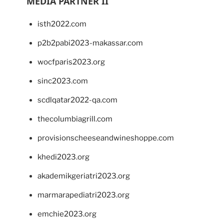
MEDIA PARTNER II
isth2022.com
p2b2pabi2023-makassar.com
wocfparis2023.org
sinc2023.com
scdlqatar2022-qa.com
thecolumbiagrill.com
provisionscheeseandwineshoppe.com
khedi2023.org
akademikgeriatri2023.org
marmarapediatri2023.org
emchie2023.org