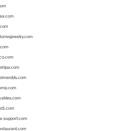
com
ea.com
.com
torresjewelry.com
s.com
ico.com
shipa.com
eimerdds.com
camp.com
ivables.com
st1.com
la-support.com
estaurant.com