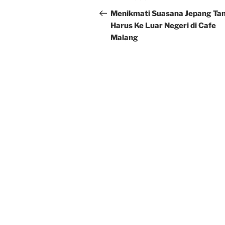
navigation
Post
Menikmati Suasana Jepang Ta
Harus Ke Luar Negeri di Cafe
Malang