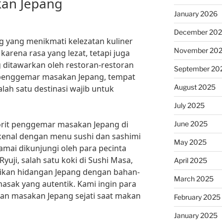
an Jepang
January 2026
December 20
ng yang menikmati kelezatan kuliner
November 20
 karena rasa yang lezat, tetapi juga
 ditawarkan oleh restoran-restoran
September 20
a penggemar masakan Jepang, tempat
August 2025
alah satu destinasi wajib untuk
July 2025
orit penggemar masakan Jepang di
June 2025
ikenal dengan menu sushi dan sashimi
May 2025
ramai dikunjungi oleh para pecinta
yuji, salah satu koki di Sushi Masa,
April 2025
jikan hidangan Jepang dengan bahan-
March 2025
asak yang autentik. Kami ingin para
an masakan Jepang sejati saat makan
February 2025
January 2025