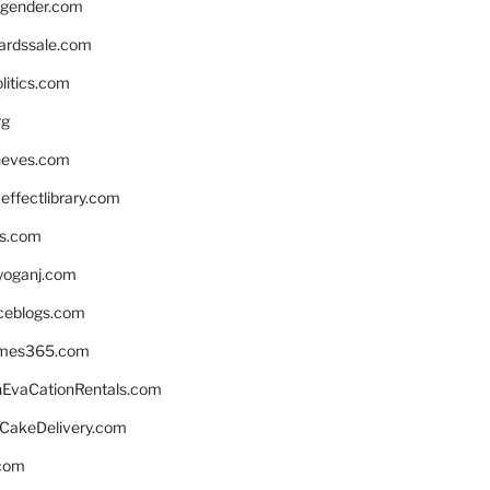
gender.com
ardssale.com
litics.com
rg
neves.com
ffectlibrary.com
ns.com
yoganj.com
rceblogs.com
ames365.com
EvaCationRentals.com
rCakeDelivery.com
.com