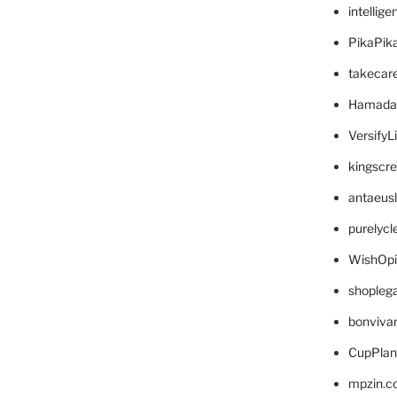
intellig
PikaPik
takecar
Hamada
VersifyL
kingscr
antaeus
purelyc
WishOp
shopleg
bonviva
CupPlan
mpzin.c