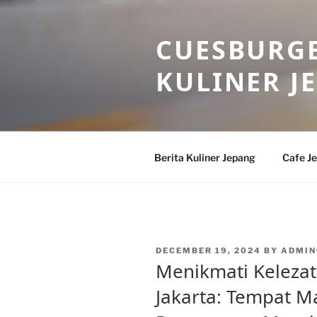
Skip
to
CUESBURGE
content
KULINER J
Berita Kuliner Jepang
Cafe J
POSTED
DECEMBER 19, 2024
BY
ADMIN
ON
Menikmati Kelezat
Jakarta: Tempat M