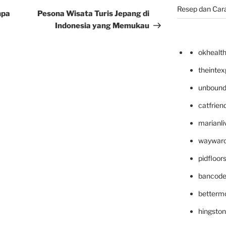
Resep dan Car
Post
npa
Pesona Wisata Turis Jepang di
Indonesia yang Memukau
okhealt
theinte
unbound
catfrien
marianli
wayward
pidfloo
bancode
betterm
hingsto