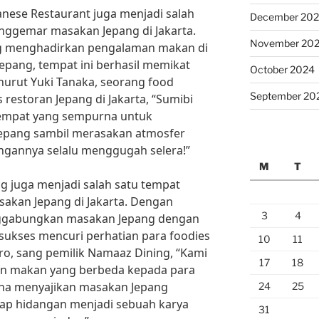
anese Restaurant juga menjadi salah
December 20
nggemar masakan Jepang di Jakarta.
November 20
g menghadirkan pengalaman makan di
epang, tempat ini berhasil memikat
October 2024
urut Yuki Tanaka, seorang food
September 20
restoran Jepang di Jakarta, “Sumibi
tempat yang sempurna untuk
Jepang sambil merasakan atmosfer
ngannya selalu menggugah selera!”
M
T
ng juga menjadi salah satu tempat
akan Jepang di Jakarta. Dengan
3
4
nggabungkan masakan Jepang dengan
sukses mencuri perhatian para foodies
10
11
iro, sang pemilik Namaaz Dining, “Kami
17
18
n makan yang berbeda kepada para
ha menyajikan masakan Jepang
24
25
tiap hidangan menjadi sebuah karya
31