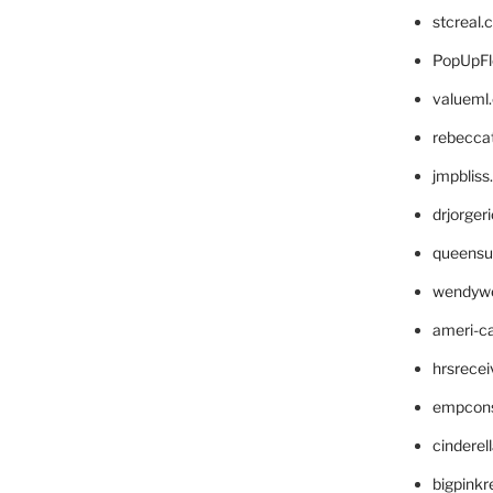
stcreal.
PopUpFl
valueml
rebecca
jmpblis
drjorger
queensu
wendyw
ameri-
hrsrece
empcon
cinderel
bigpinkr