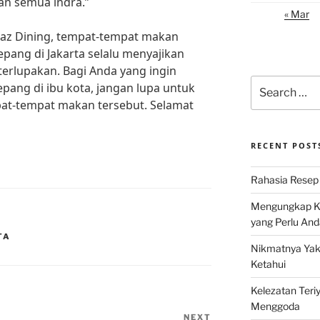
an semua indra.”
« Mar
az Dining, tempat-tempat makan
pang di Jakarta selalu menyajikan
terlupakan. Bagi Anda yang ingin
Search
epang di ibu kota, jangan lupa untuk
for:
pat-tempat makan tersebut. Selamat
RECENT POST
Rahasia Resep 
Mengungkap Ke
yang Perlu And
TA
Nikmatnya Yaki
Ketahui
Kelezatan Teri
Menggoda
NEXT
Next