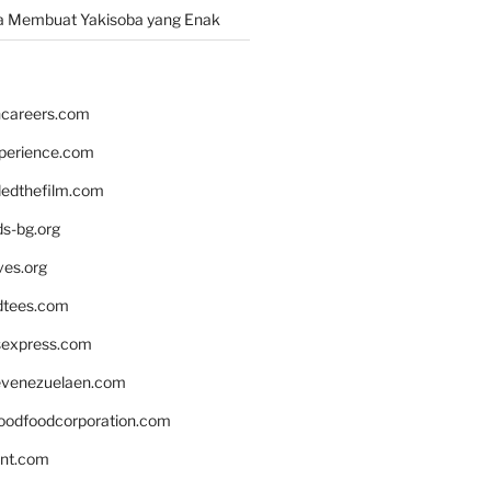
a Membuat Yakisoba yang Enak
hcareers.com
xperience.com
edthefilm.com
ds-bg.org
ves.org
tees.com
rsexpress.com
venezuelaen.com
oodfoodcorporation.com
nnt.com