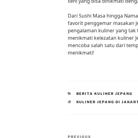
seni yang bisa dinikmati deng
Dari Sushi Masa hingga Nama
favorit penggemar masakan Je
pengalaman kuliner yang tak 
menikmati kelezatan kuliner J
mencoba salah satu dari tem
menikmati!
CATEGORIES
BERITA KULINER JEPANG
TAGS
KULINER JEPANG DI JAKAR
Post
Previous
PREVIOUS