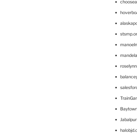
choosea
hoverbo
alaskapo
stsmp.o
manoel
mandelae
roselyn
balance
salesfo
TrainG
Baytown
Jabalpu
halobjd