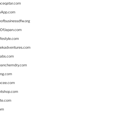
enceqatar.com
aApp.com
eofbusinessdfw.org
OfJapan.com
ifestyle.com
eekadventures.com
labs.com
leanchemdry.com
ing.com
acee.com
ntshop.com
te.com
om