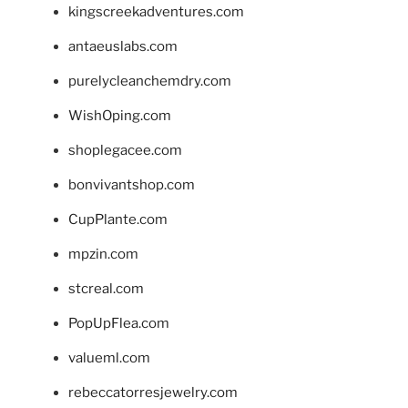
kingscreekadventures.com
antaeuslabs.com
purelycleanchemdry.com
WishOping.com
shoplegacee.com
bonvivantshop.com
CupPlante.com
mpzin.com
stcreal.com
PopUpFlea.com
valueml.com
rebeccatorresjewelry.com