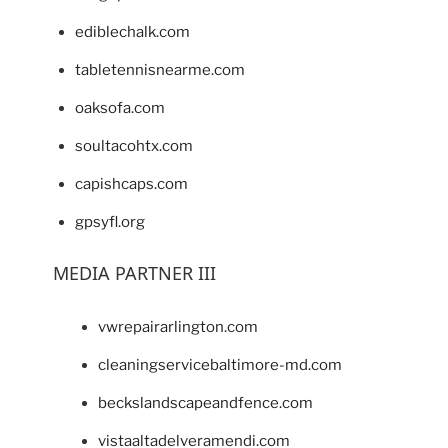
ediblechalk.com
tabletennisnearme.com
oaksofa.com
soultacohtx.com
capishcaps.com
gpsyfl.org
MEDIA PARTNER III
vwrepairarlington.com
cleaningservicebaltimore-md.com
beckslandscapeandfence.com
vistaaltadelveramendi.com