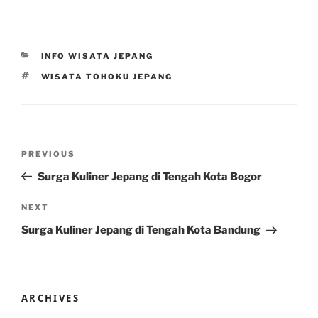
CATEGORIES
INFO WISATA JEPANG
TAGS
WISATA TOHOKU JEPANG
Post
Previous
PREVIOUS
navigation
Post
Surga Kuliner Jepang di Tengah Kota Bogor
Next
NEXT
Post
Surga Kuliner Jepang di Tengah Kota Bandung
ARCHIVES