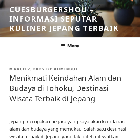
Skip
CUESBURGERSHOU –
to
INFORMASI SEPUTAR
content
KULINER JEPANG TERBAIK
Menu
POSTED
MARCH 2, 2025
BY
ADMINCUE
ON
Menikmati Keindahan Alam dan
Budaya di Tohoku, Destinasi
Wisata Terbaik di Jepang
Jepang merupakan negara yang kaya akan keindahan
alam dan budaya yang memukau. Salah satu destinasi
wisata terbaik di Jepang yang tak boleh dilewatkan