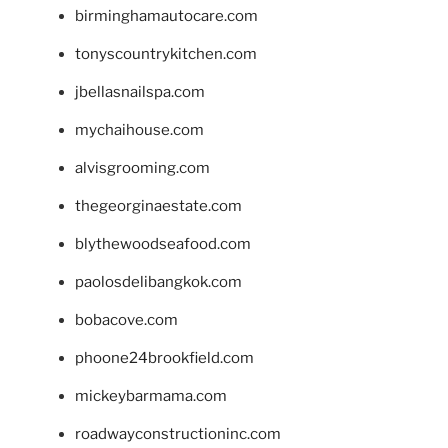
birminghamautocare.com
tonyscountrykitchen.com
jbellasnailspa.com
mychaihouse.com
alvisgrooming.com
thegeorginaestate.com
blythewoodseafood.com
paolosdelibangkok.com
bobacove.com
phoone24brookfield.com
mickeybarmama.com
roadwayconstructioninc.com