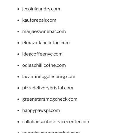
jccoinlaundry.com
kautorepair.com
marjaeswinebar.com
elmazatlanclinton.com
ideacoffeenyc.com
odieschillicothe.com
lacantinitagalesburg.com
pizzadeliverybristol.com
greenstarsmogcheck.com
happypawspl.com
callahansautoservicecenter.com