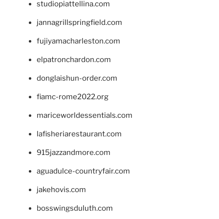
studiopiattellina.com
jannagrillspringfield.com
fujiyamacharleston.com
elpatronchardon.com
donglaishun-order.com
fiamc-rome2022.org
mariceworldessentials.com
lafisheriarestaurant.com
915jazzandmore.com
aguadulce-countryfair.com
jakehovis.com
bosswingsduluth.com