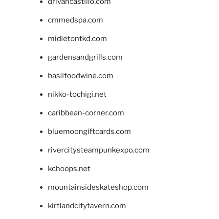
drivancastillo.com
cmmedspa.com
midletontkd.com
gardensandgrills.com
basilfoodwine.com
nikko-tochigi.net
caribbean-corner.com
bluemoongiftcards.com
rivercitysteampunkexpo.com
kchoops.net
mountainsideskateshop.com
kirtlandcitytavern.com