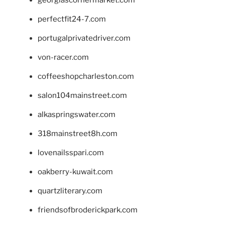
georgiascornermarket.com
perfectfit24-7.com
portugalprivatedriver.com
von-racer.com
coffeeshopcharleston.com
salon104mainstreet.com
alkaspringswater.com
318mainstreet8h.com
lovenailsspari.com
oakberry-kuwait.com
quartzliterary.com
friendsofbroderickpark.com