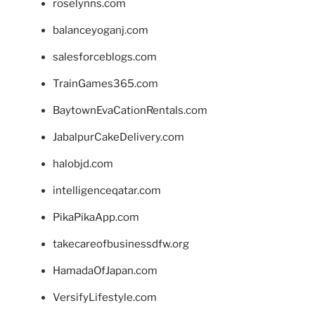
roselynns.com
balanceyoganj.com
salesforceblogs.com
TrainGames365.com
BaytownEvaCationRentals.com
JabalpurCakeDelivery.com
halobjd.com
intelligenceqatar.com
PikaPikaApp.com
takecareofbusinessdfw.org
HamadaOfJapan.com
VersifyLifestyle.com