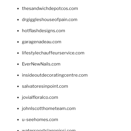
thesandwichdepotcos.com
drgiggleshouseofpain.com
hotflashdesigns.com
garagenadeau.com
lifestylechauffeurservice.com
EverNewNails.com
insideoutdecoratingcentre.com
salvatoresinpoint.com
jovialfloralco.com
johnlscotthometeam.com
u-seehomes.com
watersportslagonissi.com