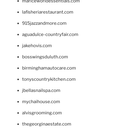
mariceworldessentials.com
lafisheriarestaurant.com
915jazzandmore.com
aguadulce-countryfair.com
jakehovis.com
bosswingsduluth.com
birminghamautocare.com
tonyscountrykitchen.com
jbellasnailspa.com
mychaihouse.com
alvisgrooming.com
thegeorginaestate.com