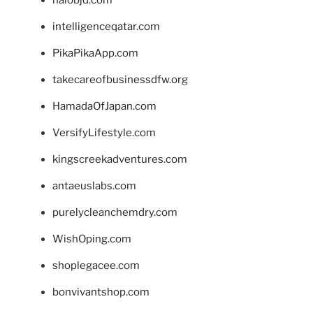
intelligenceqatar.com
PikaPikaApp.com
takecareofbusinessdfw.org
HamadaOfJapan.com
VersifyLifestyle.com
kingscreekadventures.com
antaeuslabs.com
purelycleanchemdry.com
WishOping.com
shoplegacee.com
bonvivantshop.com