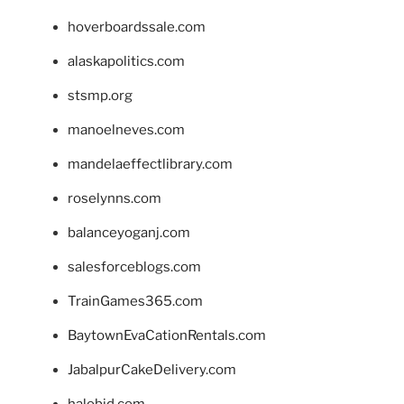
hoverboardssale.com
alaskapolitics.com
stsmp.org
manoelneves.com
mandelaeffectlibrary.com
roselynns.com
balanceyoganj.com
salesforceblogs.com
TrainGames365.com
BaytownEvaCationRentals.com
JabalpurCakeDelivery.com
halobjd.com