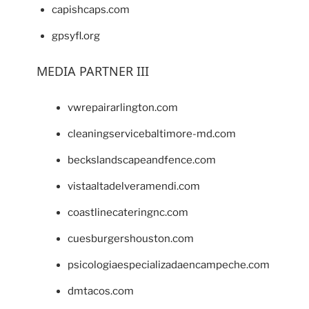
capishcaps.com
gpsyfl.org
MEDIA PARTNER III
vwrepairarlington.com
cleaningservicebaltimore-md.com
beckslandscapeandfence.com
vistaaltadelveramendi.com
coastlinecateringnc.com
cuesburgershouston.com
psicologiaespecializadaencampeche.com
dmtacos.com