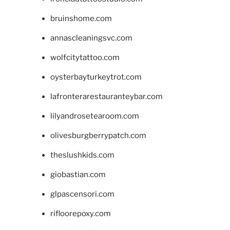
bruinshome.com
annascleaningsvc.com
wolfcitytattoo.com
oysterbayturkeytrot.com
lafronterarestauranteybar.com
lilyandrosetearoom.com
olivesburgberrypatch.com
theslushkids.com
giobastian.com
glpascensori.com
rifloorepoxy.com