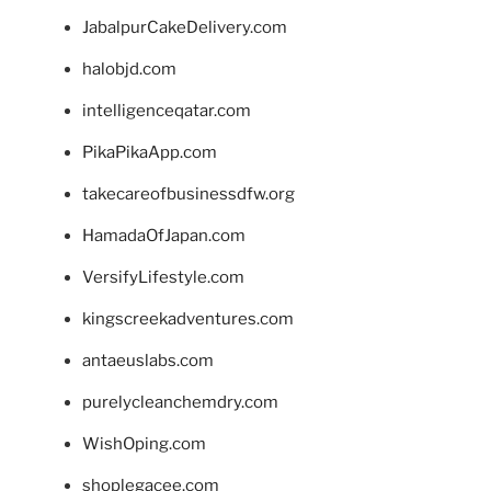
JabalpurCakeDelivery.com
halobjd.com
intelligenceqatar.com
PikaPikaApp.com
takecareofbusinessdfw.org
HamadaOfJapan.com
VersifyLifestyle.com
kingscreekadventures.com
antaeuslabs.com
purelycleanchemdry.com
WishOping.com
shoplegacee.com