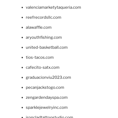
valenciamarketytaqueria.com
reefrecordsllc.com
alawaffle.com
aryouthfishing.com
united-basketball.com
tios-tacos.com
cafecito-satx.com
graduacionviu2023.com
pecanjackstogo.com
zengardendayspa.com
sparklejewelryinc.com
ironcladtattoostudio.com