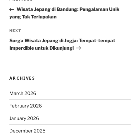
Previous
navigation
Post
Wisata Jepang di Bandung: Pengalaman Unik
yang Tak Terlupakan
Next
NEXT
Post
Surga Wisata Jepang di Jogja: Tempat-tempat
Imperdible untuk Dikunjungi
ARCHIVES
March 2026
February 2026
January 2026
December 2025