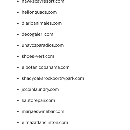
hawkscayresort.com
hellonquads.com
diarioanimales.com
decogaleri.com
unavozparadios.com
shoes-vert.com
elbotanicopanama.com
shadyoaksrockportrvpark.com
jccoinlaundry.com
kautorepair.com
marjaeswinebar.com
elmazatlanclinton.com