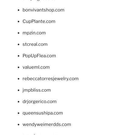
bonvivantshop.com
CupPlante.com
mpzin.com
stcreal.com
PopUpFlea.com
valueml.com
rebeccatorresjewelry.com
jmpbliss.com
drjorgerico.com
queensushipa.com
wendyweimerdds.com