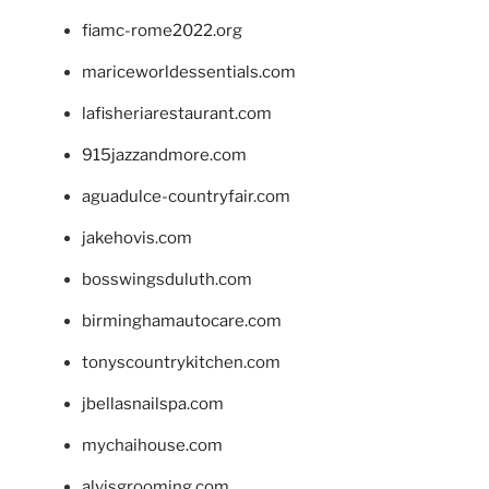
fiamc-rome2022.org
mariceworldessentials.com
lafisheriarestaurant.com
915jazzandmore.com
aguadulce-countryfair.com
jakehovis.com
bosswingsduluth.com
birminghamautocare.com
tonyscountrykitchen.com
jbellasnailspa.com
mychaihouse.com
alvisgrooming.com