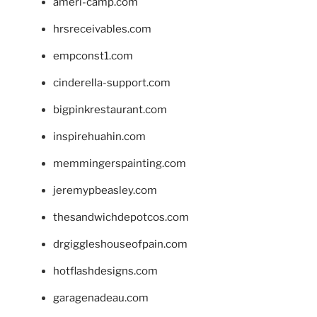
ameri-camp.com
hrsreceivables.com
empconst1.com
cinderella-support.com
bigpinkrestaurant.com
inspirehuahin.com
memmingerspainting.com
jeremypbeasley.com
thesandwichdepotcos.com
drgiggleshouseofpain.com
hotflashdesigns.com
garagenadeau.com