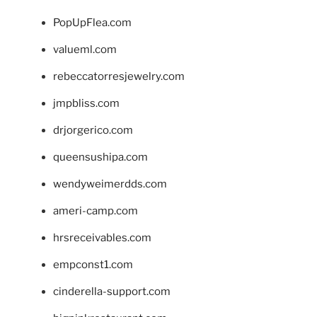
PopUpFlea.com
valueml.com
rebeccatorresjewelry.com
jmpbliss.com
drjorgerico.com
queensushipa.com
wendyweimerdds.com
ameri-camp.com
hrsreceivables.com
empconst1.com
cinderella-support.com