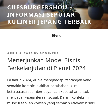
Skip
CUESBURGERSHOU –
to
INFORMASI SEPUTAR
content
KULINER JEPANG TERBAIK
Menu
POSTED
APRIL 8, 2025
BY
ADMINCUE
ON
Menerjunkan Model Bisnis
Berkelanjutan di Planet 2024
Di tahun 2024, dunia menghadapi tantangan yang
semakin kompleks akibat perubahan iklim,
keterbatasan sumber daya, dan kebutuhan untuk
mencapai kesejahteraan sosial. Dalam konteks ini,
muncul sebuah konsep yang semakin relevan: bisnis