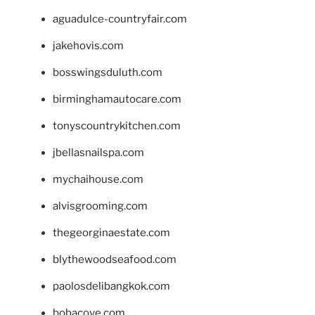
aguadulce-countryfair.com
jakehovis.com
bosswingsduluth.com
birminghamautocare.com
tonyscountrykitchen.com
jbellasnailspa.com
mychaihouse.com
alvisgrooming.com
thegeorginaestate.com
blythewoodseafood.com
paolosdelibangkok.com
bobacove.com