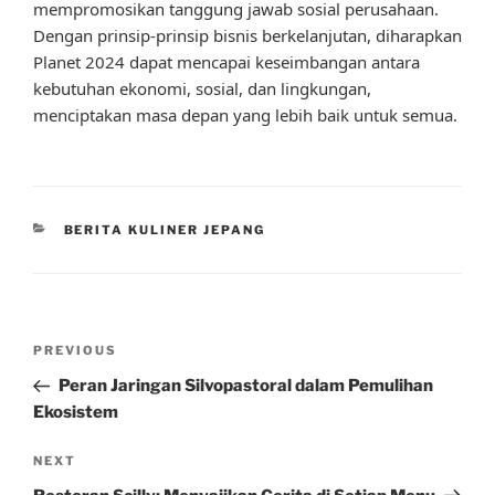
mempromosikan tanggung jawab sosial perusahaan.
Dengan prinsip-prinsip bisnis berkelanjutan, diharapkan
Planet 2024 dapat mencapai keseimbangan antara
kebutuhan ekonomi, sosial, dan lingkungan,
menciptakan masa depan yang lebih baik untuk semua.
CATEGORIES
BERITA KULINER JEPANG
Post
Previous
PREVIOUS
navigation
Post
Peran Jaringan Silvopastoral dalam Pemulihan
Ekosistem
Next
NEXT
Post