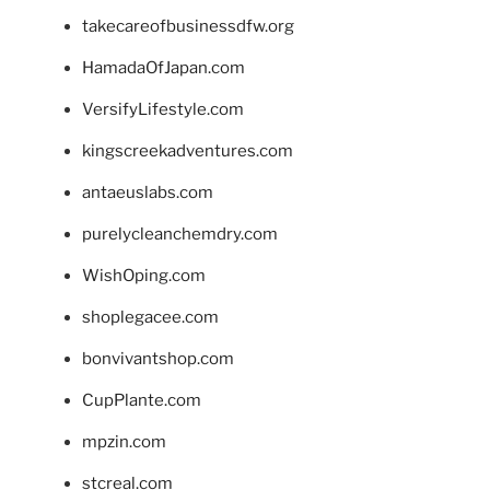
takecareofbusinessdfw.org
HamadaOfJapan.com
VersifyLifestyle.com
kingscreekadventures.com
antaeuslabs.com
purelycleanchemdry.com
WishOping.com
shoplegacee.com
bonvivantshop.com
CupPlante.com
mpzin.com
stcreal.com