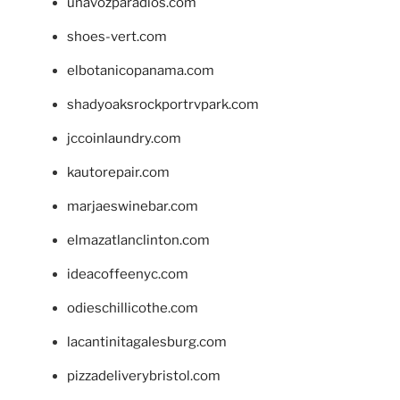
unavozparadios.com
shoes-vert.com
elbotanicopanama.com
shadyoaksrockportrvpark.com
jccoinlaundry.com
kautorepair.com
marjaeswinebar.com
elmazatlanclinton.com
ideacoffeenyc.com
odieschillicothe.com
lacantinitagalesburg.com
pizzadeliverybristol.com