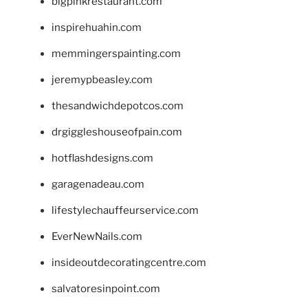
bigpinkrestaurant.com
inspirehuahin.com
memmingerspainting.com
jeremypbeasley.com
thesandwichdepotcos.com
drgiggleshouseofpain.com
hotflashdesigns.com
garagenadeau.com
lifestylechauffeurservice.com
EverNewNails.com
insideoutdecoratingcentre.com
salvatoresinpoint.com