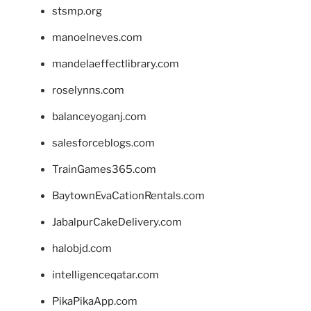
stsmp.org
manoelneves.com
mandelaeffectlibrary.com
roselynns.com
balanceyoganj.com
salesforceblogs.com
TrainGames365.com
BaytownEvaCationRentals.com
JabalpurCakeDelivery.com
halobjd.com
intelligenceqatar.com
PikaPikaApp.com