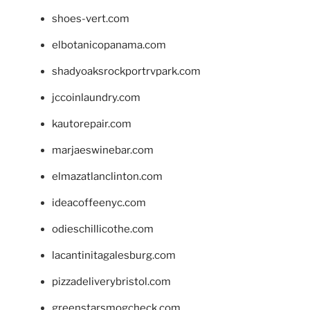
shoes-vert.com
elbotanicopanama.com
shadyoaksrockportrvpark.com
jccoinlaundry.com
kautorepair.com
marjaeswinebar.com
elmazatlanclinton.com
ideacoffeenyc.com
odieschillicothe.com
lacantinitagalesburg.com
pizzadeliverybristol.com
greenstarsmogcheck.com