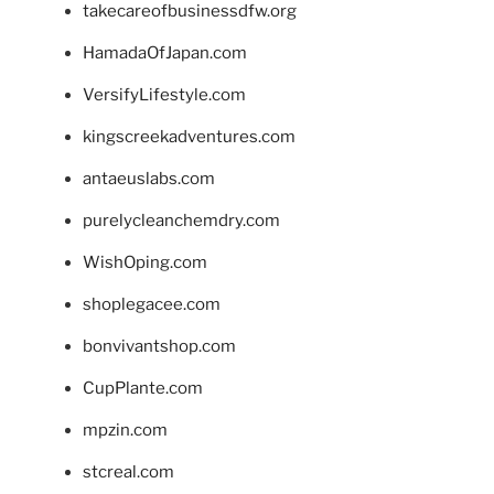
takecareofbusinessdfw.org
HamadaOfJapan.com
VersifyLifestyle.com
kingscreekadventures.com
antaeuslabs.com
purelycleanchemdry.com
WishOping.com
shoplegacee.com
bonvivantshop.com
CupPlante.com
mpzin.com
stcreal.com