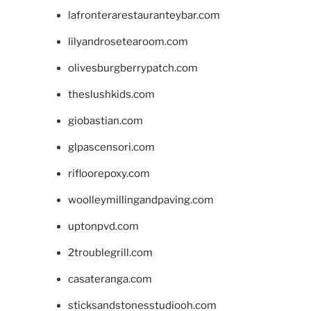
lafronterarestauranteybar.com
lilyandrosetearoom.com
olivesburgberrypatch.com
theslushkids.com
giobastian.com
glpascensori.com
rifloorepoxy.com
woolleymillingandpaving.com
uptonpvd.com
2troublegrill.com
casateranga.com
sticksandstonesstudiooh.com