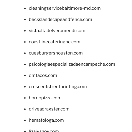
cleaningservicebaltimore-md.com
beckslandscapeandfence.com
vistaaltadelveramendi.com
coastlinecateringnc.com
cuesburgershouston.com
psicologiaespecializadaencampeche.com
dmtacos.com
crescentstreetprinting.com
hornopizza.com
driveadragster.com
hematologa.com
lizaivanov.com