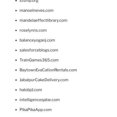
stsmp.org
manoelneves.com
mandelaeffectlibrary.com
roselynns.com
balanceyoganj.com
salesforceblogs.com
TrainGames365.com
BaytownEvaCationRentals.com
JabalpurCakeDelivery.com
halobjd.com
intelligenceqatar.com
PikaPikaApp.com