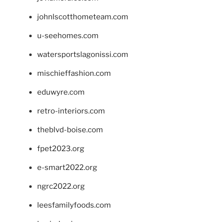
johnlscotthometeam.com
u-seehomes.com
watersportslagonissi.com
mischieffashion.com
eduwyre.com
retro-interiors.com
theblvd-boise.com
fpet2023.org
e-smart2022.org
ngrc2022.org
leesfamilyfoods.com