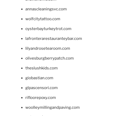
annascleaningsvc.com
wolfcitytattoo.com
oysterbayturkeytrot.com
lafronterarestauranteybar.com
lilyandrosetearoom.com
olivesburgberrypatch.com
theslushkids.com
giobastian.com
glpascensori.com
rifloorepoxy.com
woolleymillingandpaving.com