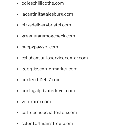
odieschillicothe.com
lacantinitagalesburg.com
pizzadeliverybristol.com
greenstarsmogcheck.com
happypawspl.com
callahansautoservicecenter.com
georgiascornermarket.com
perfectfit24-7.com
portugalprivatedriver.com
von-racer.com
coffeeshopcharleston.com
salon104mainstreet.com