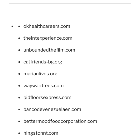
okhealthcareers.com
theintexperience.com
unboundedthefilm.com
catfriends-bg.org
marianlives.org
waywardtees.com
pidfloorsexpress.com
bancodevenezuelaen.com
bettermoodfoodcorporation.com
hingstonnt.com