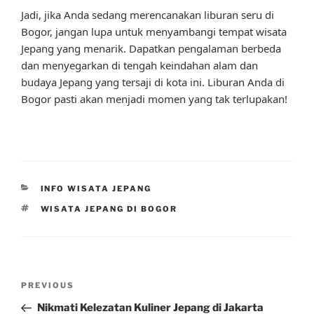
Jadi, jika Anda sedang merencanakan liburan seru di
Bogor, jangan lupa untuk menyambangi tempat wisata
Jepang yang menarik. Dapatkan pengalaman berbeda
dan menyegarkan di tengah keindahan alam dan
budaya Jepang yang tersaji di kota ini. Liburan Anda di
Bogor pasti akan menjadi momen yang tak terlupakan!
CATEGORIES
INFO WISATA JEPANG
TAGS
WISATA JEPANG DI BOGOR
Post
Previous
PREVIOUS
navigation
Post
Nikmati Kelezatan Kuliner Jepang di Jakarta