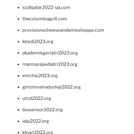
scdlqatar2022-qa.com
thecolumbiagrill.com
provisionscheeseandwineshoppe.com
khedi2023.org
akademikgeriatri2023.org
marmarapediatri2023.org
emchie2023.org
girisimselradyoloji2022.org
utcd2022.org
biosensor2022.org
ialp2022.org
klivet2022.org