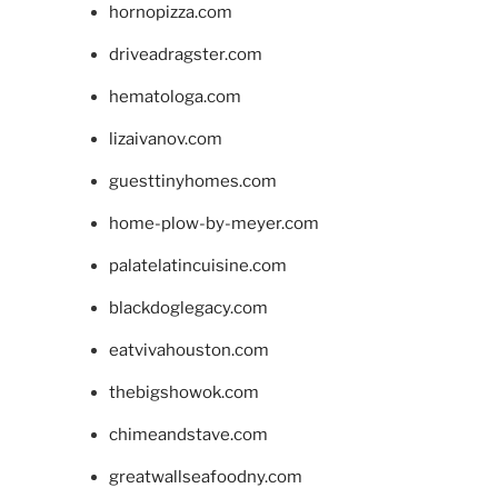
hornopizza.com
driveadragster.com
hematologa.com
lizaivanov.com
guesttinyhomes.com
home-plow-by-meyer.com
palatelatincuisine.com
blackdoglegacy.com
eatvivahouston.com
thebigshowok.com
chimeandstave.com
greatwallseafoodny.com