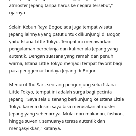
atmosfer Jepang tanpa harus ke negara tersebut,”
ujarnya.
Selain Kebun Raya Bogor, ada juga tempat wisata
Jepang lainnya yang patut untuk dikunjungi di Bogor,
yaitu Istana Little Tokyo. Tempat ini menawarkan
pengalaman berbelanja dan kuliner ala Jepang yang
autentik. Dengan suasana yang ramah dan penuh
warna, Istana Little Tokyo menjadi tempat favorit bagi
para penggemar budaya Jepang di Bogor.
Menurut Ibu Sari, seorang pengunjung setia Istana
Little Tokyo, tempat ini adalah surga bagi pecinta
Jepang. “Saya selalu senang berkunjung ke Istana Little
Tokyo karena di sini saya bisa merasakan atmosfer
Jepang yang sebenarnya. Mulai dari makanan, fashion,
hingga suvenir, semuanya terasa autentik dan
mengasyikkan,” katanya.