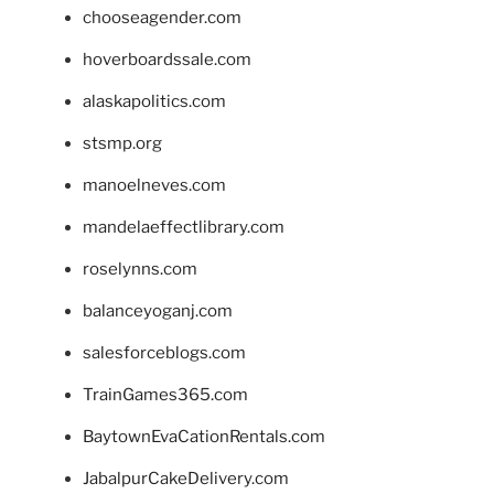
chooseagender.com
hoverboardssale.com
alaskapolitics.com
stsmp.org
manoelneves.com
mandelaeffectlibrary.com
roselynns.com
balanceyoganj.com
salesforceblogs.com
TrainGames365.com
BaytownEvaCationRentals.com
JabalpurCakeDelivery.com