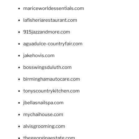
mariceworldessentials.com
lafisheriarestaurant.com
915jazzandmore.com
aguadulce-countryfair.com
jakehovis.com
bosswingsduluth.com
birminghamautocare.com
tonyscountrykitchen.com
jbellasnailspa.com
mychaihouse.com
alvisgrooming.com
thegeorginaestate.com