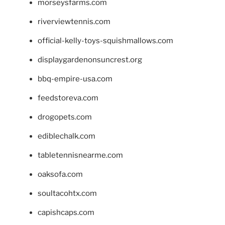
morseysfarms.com
riverviewtennis.com
official-kelly-toys-squishmallows.com
displaygardenonsuncrest.org
bbq-empire-usa.com
feedstoreva.com
drogopets.com
ediblechalk.com
tabletennisnearme.com
oaksofa.com
soultacohtx.com
capishcaps.com