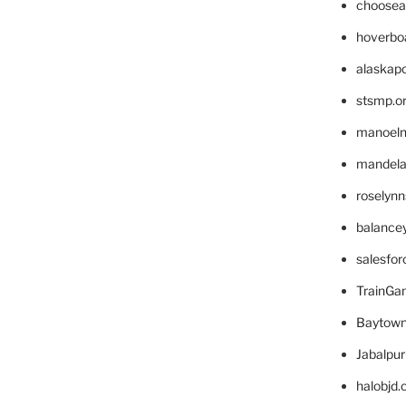
choosea
hoverbo
alaskapo
stsmp.o
manoel
mandelae
roselyn
balance
salesfo
TrainG
Baytown
Jabalpu
halobjd