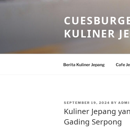
Skip
to
CUESBURGE
content
KULINER J
Berita Kuliner Jepang
Cafe J
POSTED
SEPTEMBER 19, 2024
BY
ADMI
ON
Kuliner Jepang ya
Gading Serpong