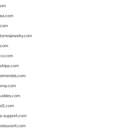
com
ea.com
.com
torresjewelry.com
s.com
ico.com
shipa.com
eimerdds.com
camp.com
ivables.com
st1.com
la-support.com
estaurant.com