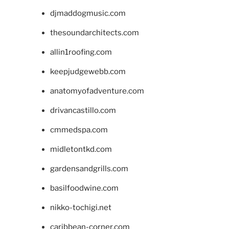
djmaddogmusic.com
thesoundarchitects.com
allin1roofing.com
keepjudgewebb.com
anatomyofadventure.com
drivancastillo.com
cmmedspa.com
midletontkd.com
gardensandgrills.com
basilfoodwine.com
nikko-tochigi.net
caribbean-corner.com