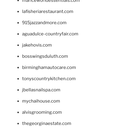
mariceworldessentials.com
lafisheriarestaurant.com
915jazzandmore.com
aguadulce-countryfair.com
jakehovis.com
bosswingsduluth.com
birminghamautocare.com
tonyscountrykitchen.com
jbellasnailspa.com
mychaihouse.com
alvisgrooming.com
thegeorginaestate.com