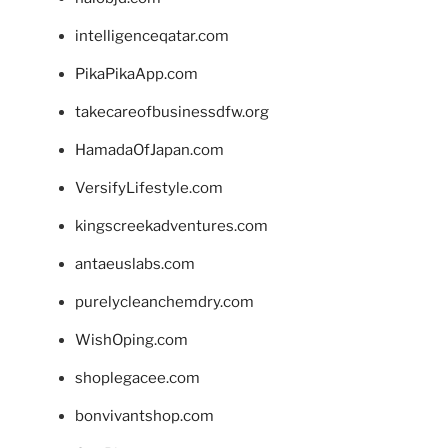
intelligenceqatar.com
PikaPikaApp.com
takecareofbusinessdfw.org
HamadaOfJapan.com
VersifyLifestyle.com
kingscreekadventures.com
antaeuslabs.com
purelycleanchemdry.com
WishOping.com
shoplegacee.com
bonvivantshop.com