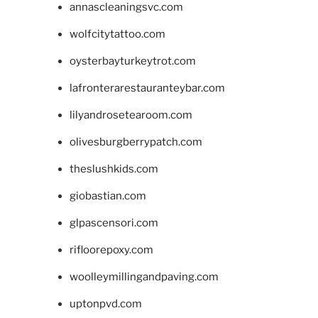
annascleaningsvc.com
wolfcitytattoo.com
oysterbayturkeytrot.com
lafronterarestauranteybar.com
lilyandrosetearoom.com
olivesburgberrypatch.com
theslushkids.com
giobastian.com
glpascensori.com
rifloorepoxy.com
woolleymillingandpaving.com
uptonpvd.com