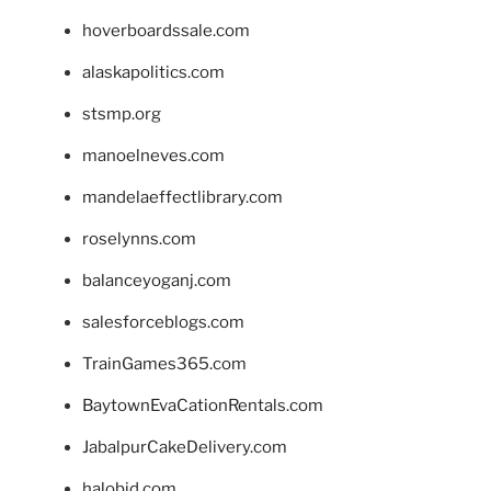
hoverboardssale.com
alaskapolitics.com
stsmp.org
manoelneves.com
mandelaeffectlibrary.com
roselynns.com
balanceyoganj.com
salesforceblogs.com
TrainGames365.com
BaytownEvaCationRentals.com
JabalpurCakeDelivery.com
halobjd.com