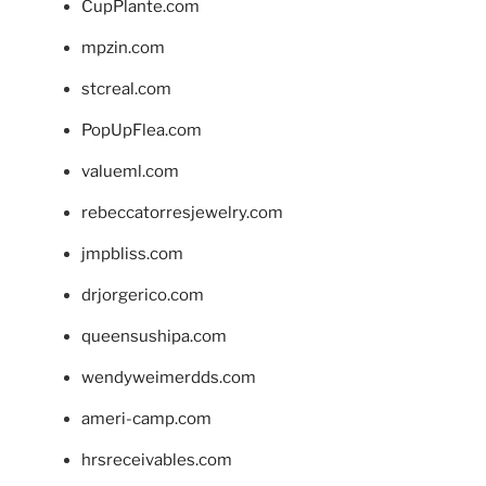
CupPlante.com
mpzin.com
stcreal.com
PopUpFlea.com
valueml.com
rebeccatorresjewelry.com
jmpbliss.com
drjorgerico.com
queensushipa.com
wendyweimerdds.com
ameri-camp.com
hrsreceivables.com