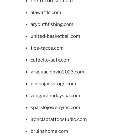
reefrecordsllc.com
alawaffle.com
aryouthfishing.com
united-basketball.com
tios-tacos.com
cafecito-satx.com
graduacionviu2023.com
pecanjackstogo.com
zengardendayspa.com
sparklejewelryinc.com
ironcladtattoostudio.com
bruinshome.com