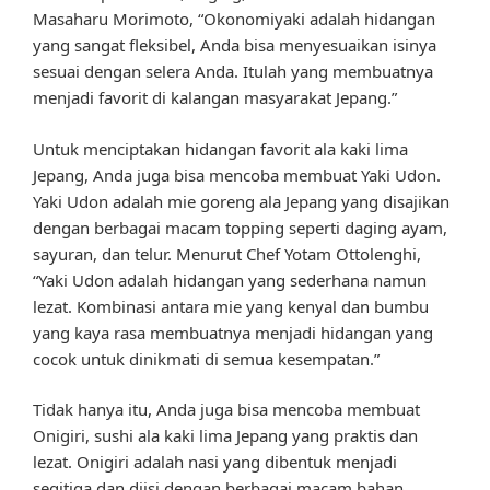
Masaharu Morimoto, “Okonomiyaki adalah hidangan
yang sangat fleksibel, Anda bisa menyesuaikan isinya
sesuai dengan selera Anda. Itulah yang membuatnya
menjadi favorit di kalangan masyarakat Jepang.”
Untuk menciptakan hidangan favorit ala kaki lima
Jepang, Anda juga bisa mencoba membuat Yaki Udon.
Yaki Udon adalah mie goreng ala Jepang yang disajikan
dengan berbagai macam topping seperti daging ayam,
sayuran, dan telur. Menurut Chef Yotam Ottolenghi,
“Yaki Udon adalah hidangan yang sederhana namun
lezat. Kombinasi antara mie yang kenyal dan bumbu
yang kaya rasa membuatnya menjadi hidangan yang
cocok untuk dinikmati di semua kesempatan.”
Tidak hanya itu, Anda juga bisa mencoba membuat
Onigiri, sushi ala kaki lima Jepang yang praktis dan
lezat. Onigiri adalah nasi yang dibentuk menjadi
segitiga dan diisi dengan berbagai macam bahan