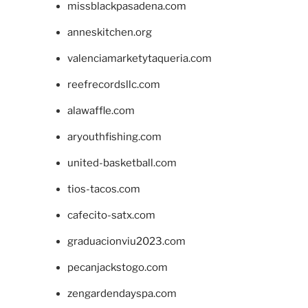
missblackpasadena.com
anneskitchen.org
valenciamarketytaqueria.com
reefrecordsllc.com
alawaffle.com
aryouthfishing.com
united-basketball.com
tios-tacos.com
cafecito-satx.com
graduacionviu2023.com
pecanjackstogo.com
zengardendayspa.com