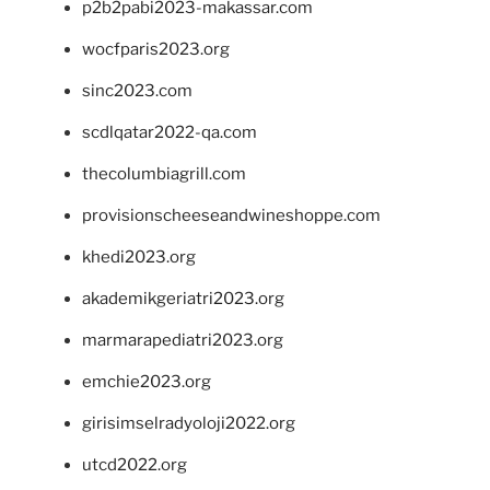
p2b2pabi2023-makassar.com
wocfparis2023.org
sinc2023.com
scdlqatar2022-qa.com
thecolumbiagrill.com
provisionscheeseandwineshoppe.com
khedi2023.org
akademikgeriatri2023.org
marmarapediatri2023.org
emchie2023.org
girisimselradyoloji2022.org
utcd2022.org