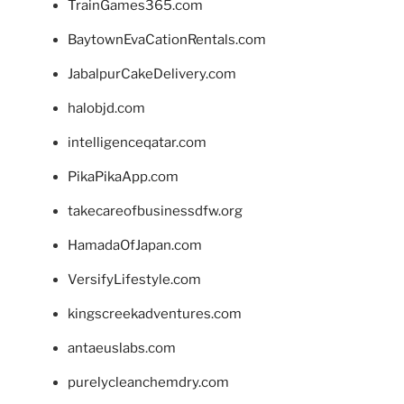
TrainGames365.com
BaytownEvaCationRentals.com
JabalpurCakeDelivery.com
halobjd.com
intelligenceqatar.com
PikaPikaApp.com
takecareofbusinessdfw.org
HamadaOfJapan.com
VersifyLifestyle.com
kingscreekadventures.com
antaeuslabs.com
purelycleanchemdry.com