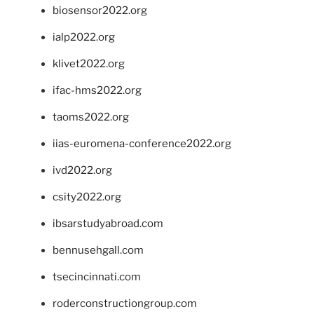
biosensor2022.org
ialp2022.org
klivet2022.org
ifac-hms2022.org
taoms2022.org
iias-euromena-conference2022.org
ivd2022.org
csity2022.org
ibsarstudyabroad.com
bennusehgall.com
tsecincinnati.com
roderconstructiongroup.com