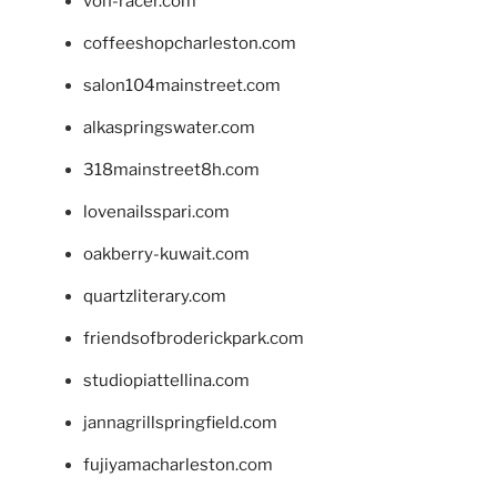
von-racer.com
coffeeshopcharleston.com
salon104mainstreet.com
alkaspringswater.com
318mainstreet8h.com
lovenailsspari.com
oakberry-kuwait.com
quartzliterary.com
friendsofbroderickpark.com
studiopiattellina.com
jannagrillspringfield.com
fujiyamacharleston.com