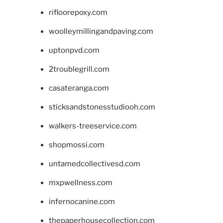
rifloorepoxy.com
woolleymillingandpaving.com
uptonpvd.com
2troublegrill.com
casateranga.com
sticksandstonesstudiooh.com
walkers-treeservice.com
shopmossi.com
untamedcollectivesd.com
mxpwellness.com
infernocanine.com
thepaperhousecollection.com