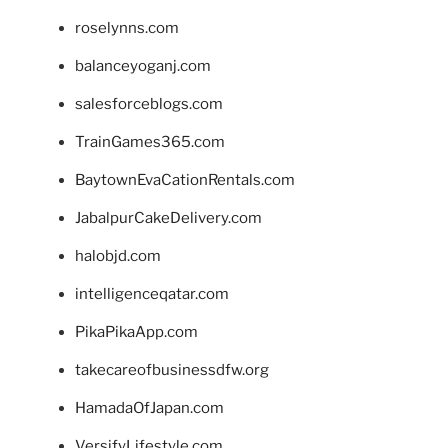
roselynns.com
balanceyoganj.com
salesforceblogs.com
TrainGames365.com
BaytownEvaCationRentals.com
JabalpurCakeDelivery.com
halobjd.com
intelligenceqatar.com
PikaPikaApp.com
takecareofbusinessdfw.org
HamadaOfJapan.com
VersifyLifestyle.com