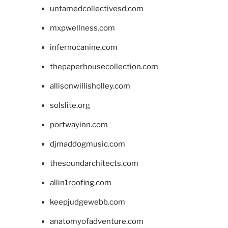
untamedcollectivesd.com
mxpwellness.com
infernocanine.com
thepaperhousecollection.com
allisonwillisholley.com
solslite.org
portwayinn.com
djmaddogmusic.com
thesoundarchitects.com
allin1roofing.com
keepjudgewebb.com
anatomyofadventure.com