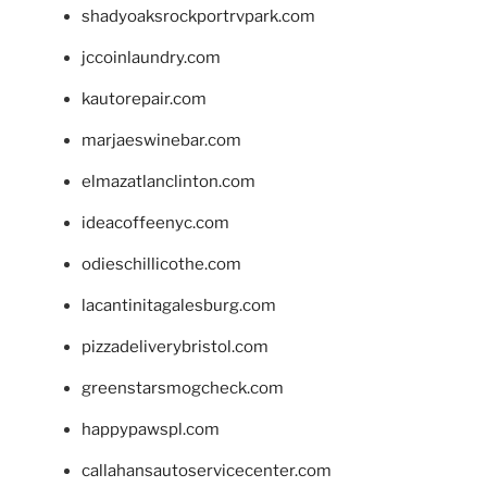
shadyoaksrockportrvpark.com
jccoinlaundry.com
kautorepair.com
marjaeswinebar.com
elmazatlanclinton.com
ideacoffeenyc.com
odieschillicothe.com
lacantinitagalesburg.com
pizzadeliverybristol.com
greenstarsmogcheck.com
happypawspl.com
callahansautoservicecenter.com