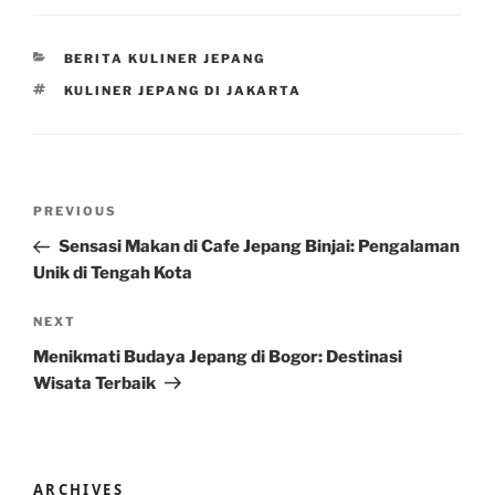
CATEGORIES
BERITA KULINER JEPANG
TAGS
KULINER JEPANG DI JAKARTA
Post
Previous
PREVIOUS
navigation
Post
Sensasi Makan di Cafe Jepang Binjai: Pengalaman
Unik di Tengah Kota
Next
NEXT
Post
Menikmati Budaya Jepang di Bogor: Destinasi
Wisata Terbaik
ARCHIVES