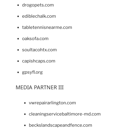
drogopets.com
ediblechalk.com
tabletennisnearme.com
oaksofa.com
soultacohtx.com
capishcaps.com
gpsyfl.org
MEDIA PARTNER III
vwrepairarlington.com
cleaningservicebaltimore-md.com
beckslandscapeandfence.com