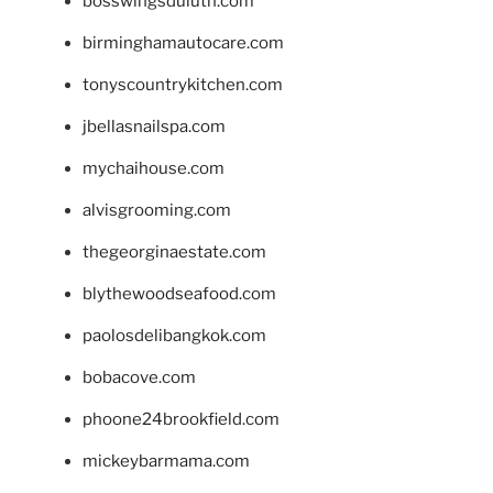
bosswingsduluth.com
birminghamautocare.com
tonyscountrykitchen.com
jbellasnailspa.com
mychaihouse.com
alvisgrooming.com
thegeorginaestate.com
blythewoodseafood.com
paolosdelibangkok.com
bobacove.com
phoone24brookfield.com
mickeybarmama.com