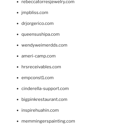
rebeccatorresjewelry.com
jmpbliss.com
drjorgerico.com
queensushipa.com
wendyweimerdds.com
ameri-camp.com
hrsreceivables.com
empconst1.com
cinderella-support.com
bigpinkrestaurant.com
inspirehuahin.com
memmingerspainting.com