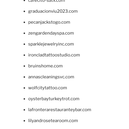
cafecito-satx.com
graduacionviu2023.com
pecanjackstogo.com
zengardendayspa.com
sparklejewelryinc.com
ironcladtattoostudio.com
bruinshome.com
annascleaningsvc.com
wolfcitytattoo.com
oysterbayturkeytrot.com
lafronterarestauranteybar.com
lilyandrosetearoom.com