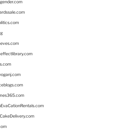
gender.com
ardssale.com
litics.com
rg
neves.com
ffectlibrary.com
ns.com
yoganj.com
rceblogs.com
ames365.com
EvaCationRentals.com
rCakeDelivery.com
.com