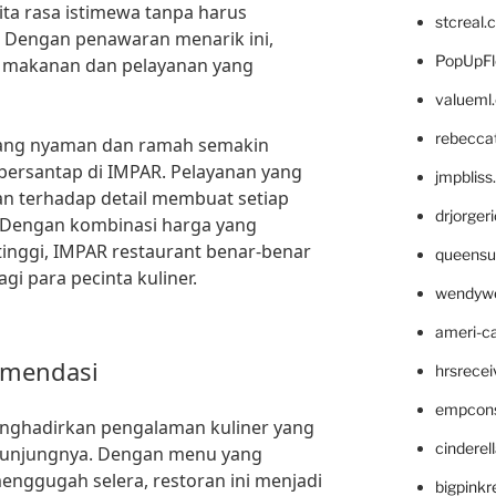
ita rasa istimewa tanpa harus
stcreal.
. Dengan penawaran menarik ini,
PopUpFl
s makanan dan pelayanan yang
valueml
rebecca
 yang nyaman dan ramah semakin
ersantap di IMPAR. Pelayanan yang
jmpblis
ian terhadap detail membuat setiap
drjorger
 Dengan kombinasi harga yang
tinggi, IMPAR restaurant benar-benar
queensu
gi para pecinta kuliner.
wendyw
ameri-
omendasi
hrsrece
empcon
enghadirkan pengalaman kuliner yang
cinderel
gunjungnya. Dengan menu yang
enggugah selera, restoran ini menjadi
bigpinkr