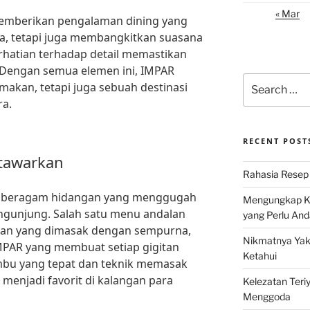
« Mar
mberikan pengalaman dining yang
a, tetapi juga membangkitkan suasana
rhatian terhadap detail memastikan
 Dengan semua elemen ini, IMPAR
Search
akan, tetapi juga sebuah destinasi
for:
ra.
RECENT POST
itawarkan
Rahasia Resep 
n beragam hidangan yang menggugah
Mengungkap Ke
ngunjung. Salah satu menu andalan
yang Perlu And
ihan yang dimasak dengan sempurna,
Nikmatnya Yaki
MPAR yang membuat setiap gigitan
Ketahui
mbu yang tepat dan teknik memasak
 menjadi favorit di kalangan para
Kelezatan Teri
Menggoda