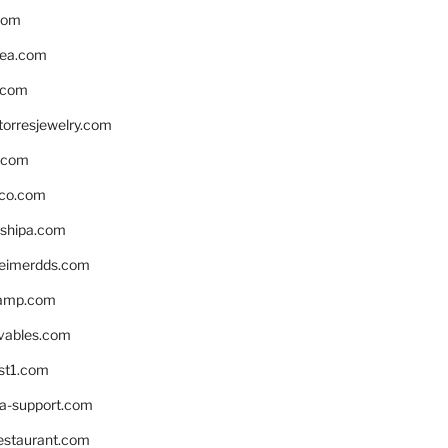
com
ea.com
.com
torresjewelry.com
s.com
ico.com
shipa.com
eimerdds.com
camp.com
ivables.com
st1.com
la-support.com
estaurant.com