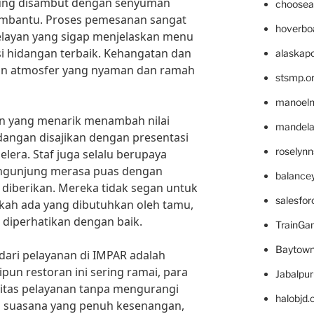
ung disambut dengan senyuman
choosea
membantu. Proses pemesanan sangat
hoverbo
elayan yang sigap menjelaskan menu
 hidangan terbaik. Kehangatan dan
alaskapo
an atmosfer yang nyaman dan ramah
stsmp.o
manoel
an yang menarik menambah nilai
mandelae
idangan disajikan dengan presentasi
roselyn
lera. Staf juga selalu berupaya
ngunjung merasa puas dengan
balance
diberikan. Mereka tidak segan untuk
salesfo
kah ada yang dibutuhkan oleh tamu,
diperhatikan dengan baik.
TrainG
Baytown
 dari pelayanan di IMPAR adalah
ipun restoran ini sering ramai, para
Jabalpu
itas pelayanan tanpa mengurangi
halobjd
n suasana yang penuh kesenangan,