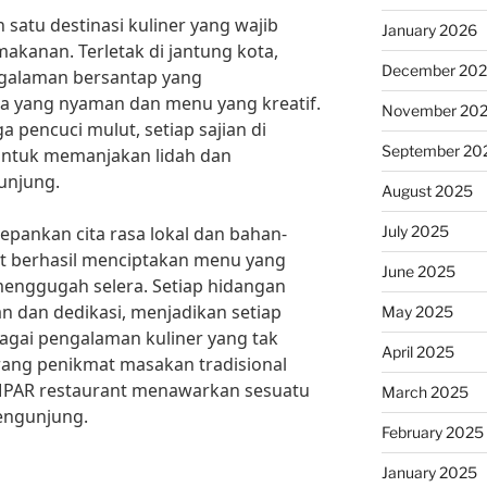
 satu destinasi kuliner yang wajib
January 2026
makanan. Terletak di jantung kota,
December 20
ngalaman bersantap yang
 yang nyaman dan menu yang kreatif.
November 20
 pencuci mulut, setiap sajian di
September 20
untuk memanjakan lidah dan
unjung.
August 2025
July 2025
ankan cita rasa lokal dan bahan-
nt berhasil menciptakan menu yang
June 2025
 menggugah selera. Setiap hidangan
n dan dedikasi, menjadikan setiap
May 2025
bagai pengalaman kuliner yang tak
April 2025
rang penikmat masakan tradisional
 IMPAR restaurant menawarkan sesuatu
March 2025
engunjung.
February 2025
January 2025