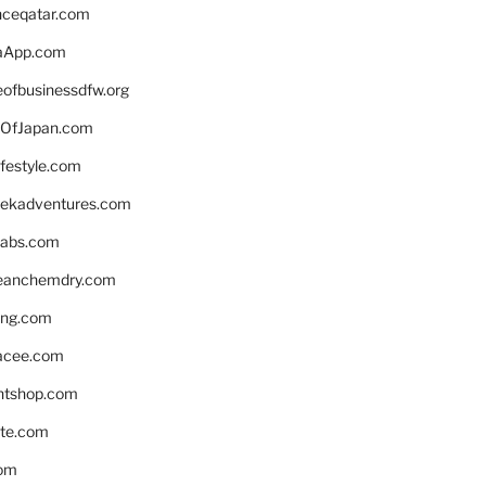
enceqatar.com
aApp.com
eofbusinessdfw.org
OfJapan.com
ifestyle.com
eekadventures.com
labs.com
leanchemdry.com
ing.com
acee.com
ntshop.com
te.com
om