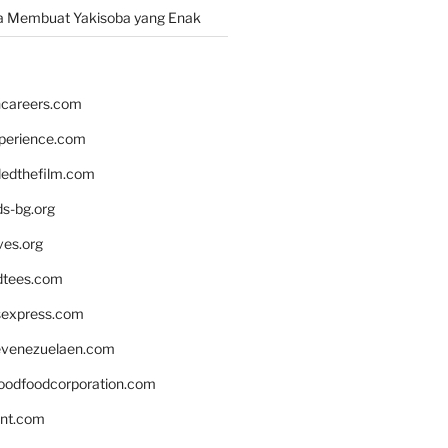
a Membuat Yakisoba yang Enak
hcareers.com
xperience.com
edthefilm.com
ds-bg.org
ves.org
tees.com
rsexpress.com
venezuelaen.com
oodfoodcorporation.com
nnt.com