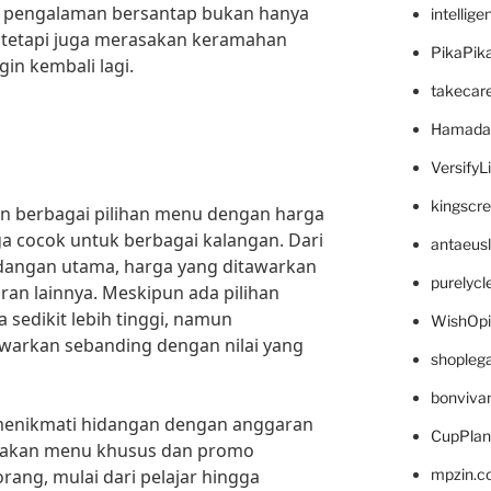
n pengalaman bersantap bukan hanya
intellig
 tetapi juga merasakan keramahan
PikaPik
in kembali lagi.
takecar
Hamada
VersifyL
kingscr
n berbagai pilihan menu dengan harga
a cocok untuk berbagai kalangan. Dari
antaeus
angan utama, harga yang ditawarkan
purelyc
ran lainnya. Meskipun ada pilihan
sedikit lebih tinggi, namun
WishOp
awarkan sebanding dengan nilai yang
shopleg
bonviva
menikmati hidangan dengan anggaran
CupPlan
diakan menu khusus dan promo
rang, mulai dari pelajar hingga
mpzin.c