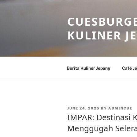
Skip
to
CUESBURGE
content
KULINER J
Berita Kuliner Jepang
Cafe J
POSTED
JUNE 24, 2025
BY
ADMINCUE
ON
IMPAR: Destinasi 
Menggugah Seler