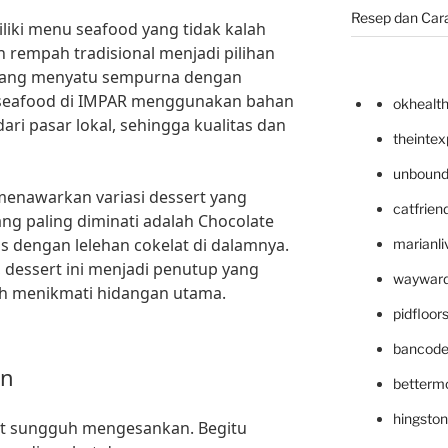
Resep dan Car
liki menu seafood yang tidak kalah
rempah tradisional menjadi pilihan
 yang menyatu sempurna dengan
 seafood di IMPAR menggunakan bahan
okhealt
ari pasar lokal, sehingga kualitas dan
theinte
unbound
menawarkan variasi dessert yang
catfrien
yang paling diminati adalah Chocolate
s dengan lelehan cokelat di dalamnya.
marianli
 dessert ini menjadi penutup yang
wayward
h menikmati hidangan utama.
pidfloo
bancode
an
betterm
hingsto
nt sungguh mengesankan. Begitu