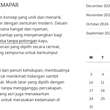
 IMAPAR
December 20
November 20
 konsep yang unik dan menarik,
er dengan sentuhan modern. Desain
October 2024
asana hangat dan nyaman,
September 20
santap yang menyenangkan bagi
ulsa tanpa potongan
kayu,
rasi yang dipilih secara cermat,
ng sempurna untuk berkumpul
M
T
ai dan penuh kehidupan, membuatnya
3
4
ntuk menikmati hidangan sambil
t. Musik latar yang dipilih dengan
10
11
 tanpa mengganggu percakapan.
17
18
 yang asri juga menawarkan
24
25
 untuk merasakan kedamaian di
31