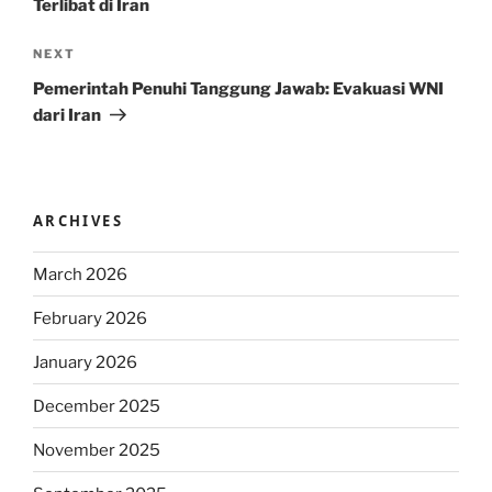
Terlibat di Iran
Next
NEXT
Post
Pemerintah Penuhi Tanggung Jawab: Evakuasi WNI
dari Iran
ARCHIVES
March 2026
February 2026
January 2026
December 2025
November 2025