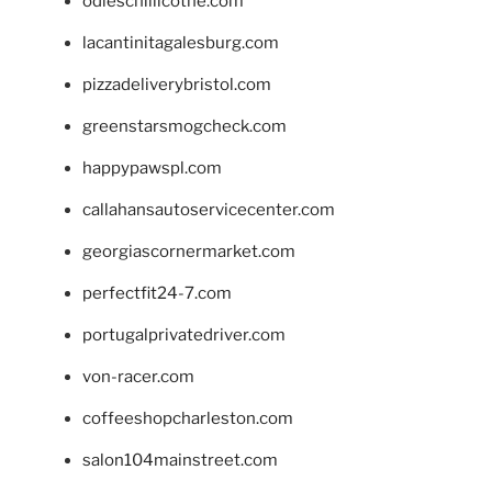
odieschillicothe.com
lacantinitagalesburg.com
pizzadeliverybristol.com
greenstarsmogcheck.com
happypawspl.com
callahansautoservicecenter.com
georgiascornermarket.com
perfectfit24-7.com
portugalprivatedriver.com
von-racer.com
coffeeshopcharleston.com
salon104mainstreet.com