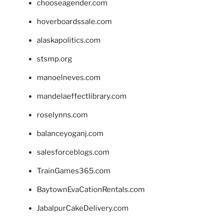
chooseagender.com
hoverboardssale.com
alaskapolitics.com
stsmp.org
manoelneves.com
mandelaeffectlibrary.com
roselynns.com
balanceyoganj.com
salesforceblogs.com
TrainGames365.com
BaytownEvaCationRentals.com
JabalpurCakeDelivery.com