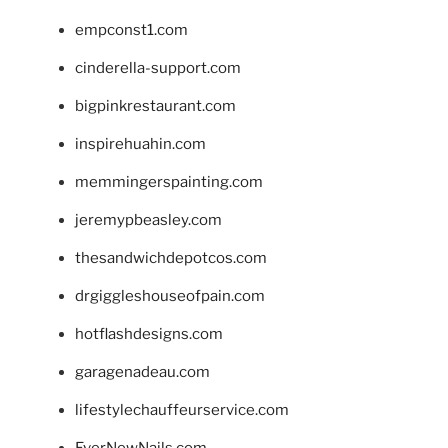
empconst1.com
cinderella-support.com
bigpinkrestaurant.com
inspirehuahin.com
memmingerspainting.com
jeremypbeasley.com
thesandwichdepotcos.com
drgiggleshouseofpain.com
hotflashdesigns.com
garagenadeau.com
lifestylechauffeurservice.com
EverNewNails.com