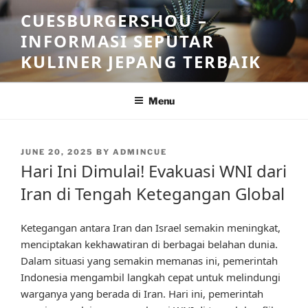
Skip
CUESBURGERSHOU –
to
INFORMASI SEPUTAR
content
KULINER JEPANG TERBAIK
Menu
POSTED
JUNE 20, 2025
BY
ADMINCUE
ON
Hari Ini Dimulai! Evakuasi WNI dari
Iran di Tengah Ketegangan Global
Ketegangan antara Iran dan Israel semakin meningkat,
menciptakan kekhawatiran di berbagai belahan dunia.
Dalam situasi yang semakin memanas ini, pemerintah
Indonesia mengambil langkah cepat untuk melindungi
warganya yang berada di Iran. Hari ini, pemerintah