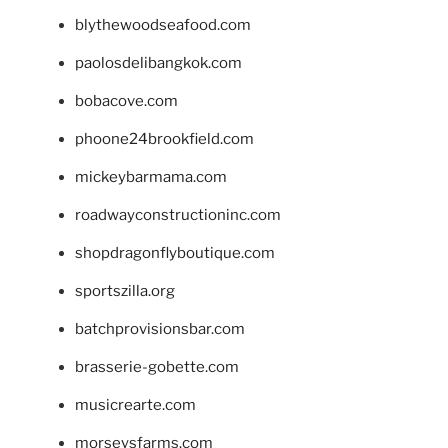
blythewoodseafood.com
paolosdelibangkok.com
bobacove.com
phoone24brookfield.com
mickeybarmama.com
roadwayconstructioninc.com
shopdragonflyboutique.com
sportszilla.org
batchprovisionsbar.com
brasserie-gobette.com
musicrearte.com
morseysfarms.com