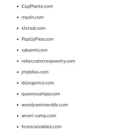
CupPlante.com
mpzin.com
stcreal.com
PopUpFlea.com
valueml.com
rebeccatorresjewelry.com
jmpbliss.com
drjorgerico.com
queensushipa.com
wendyweimerdds.com
ameri-camp.com
hrsreceivables.com