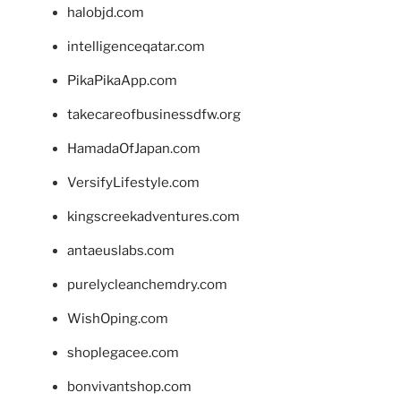
halobjd.com
intelligenceqatar.com
PikaPikaApp.com
takecareofbusinessdfw.org
HamadaOfJapan.com
VersifyLifestyle.com
kingscreekadventures.com
antaeuslabs.com
purelycleanchemdry.com
WishOping.com
shoplegacee.com
bonvivantshop.com