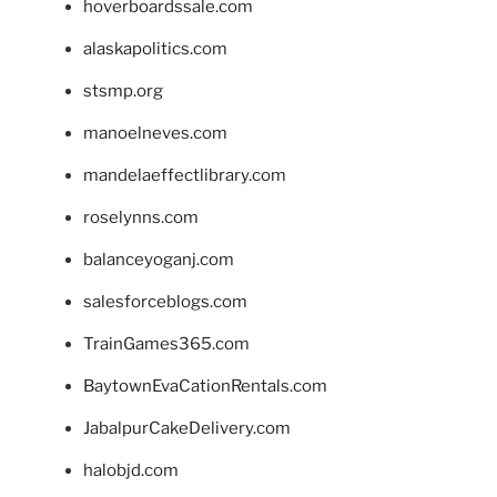
hoverboardssale.com
alaskapolitics.com
stsmp.org
manoelneves.com
mandelaeffectlibrary.com
roselynns.com
balanceyoganj.com
salesforceblogs.com
TrainGames365.com
BaytownEvaCationRentals.com
JabalpurCakeDelivery.com
halobjd.com