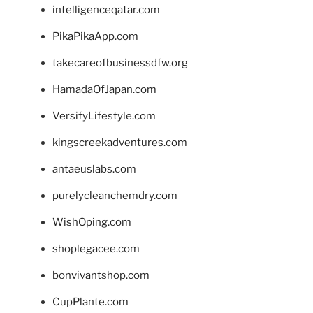
intelligenceqatar.com
PikaPikaApp.com
takecareofbusinessdfw.org
HamadaOfJapan.com
VersifyLifestyle.com
kingscreekadventures.com
antaeuslabs.com
purelycleanchemdry.com
WishOping.com
shoplegacee.com
bonvivantshop.com
CupPlante.com