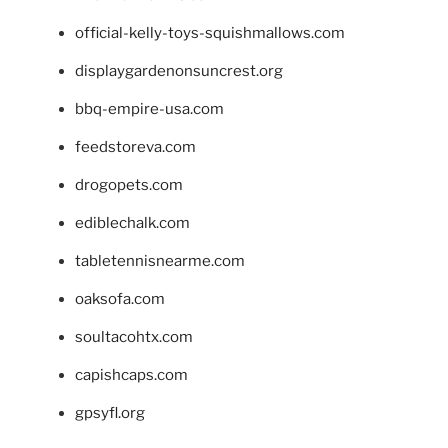
official-kelly-toys-squishmallows.com
displaygardenonsuncrest.org
bbq-empire-usa.com
feedstoreva.com
drogopets.com
ediblechalk.com
tabletennisnearme.com
oaksofa.com
soultacohtx.com
capishcaps.com
gpsyfl.org