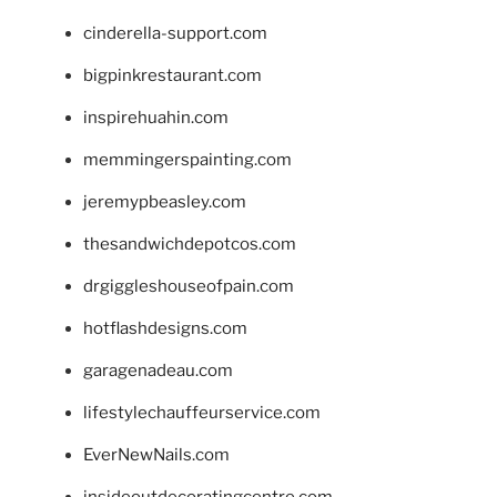
cinderella-support.com
bigpinkrestaurant.com
inspirehuahin.com
memmingerspainting.com
jeremypbeasley.com
thesandwichdepotcos.com
drgiggleshouseofpain.com
hotflashdesigns.com
garagenadeau.com
lifestylechauffeurservice.com
EverNewNails.com
insideoutdecoratingcentre.com