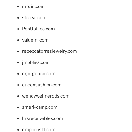
mpzin.com
stcreal.com
PopUpFlea.com
valueml.com
rebeccatorresjewelry.com
jmpbliss.com
drjorgerico.com
queensushipa.com
wendyweimerdds.com
ameri-camp.com
hrsreceivables.com
empconst1.com