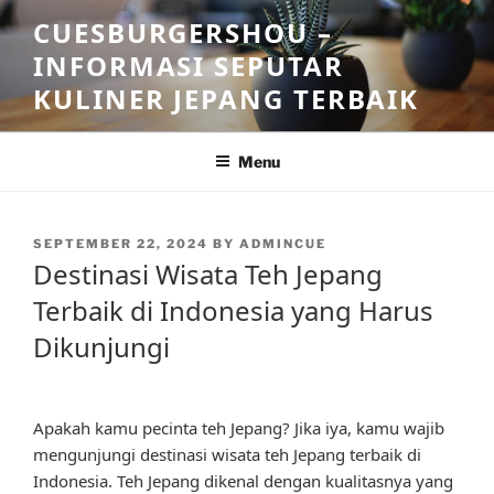
Skip
CUESBURGERSHOU –
to
INFORMASI SEPUTAR
content
KULINER JEPANG TERBAIK
Menu
POSTED
SEPTEMBER 22, 2024
BY
ADMINCUE
ON
Destinasi Wisata Teh Jepang
Terbaik di Indonesia yang Harus
Dikunjungi
Apakah kamu pecinta teh Jepang? Jika iya, kamu wajib
mengunjungi destinasi wisata teh Jepang terbaik di
Indonesia. Teh Jepang dikenal dengan kualitasnya yang