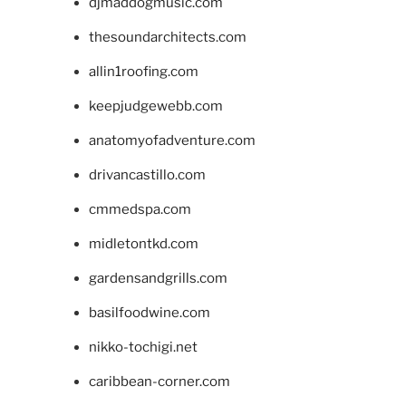
djmaddogmusic.com
thesoundarchitects.com
allin1roofing.com
keepjudgewebb.com
anatomyofadventure.com
drivancastillo.com
cmmedspa.com
midletontkd.com
gardensandgrills.com
basilfoodwine.com
nikko-tochigi.net
caribbean-corner.com