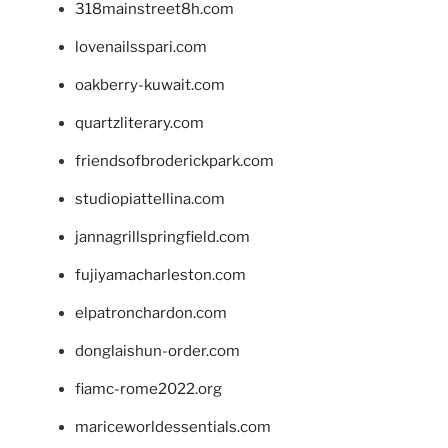
318mainstreet8h.com
lovenailsspari.com
oakberry-kuwait.com
quartzliterary.com
friendsofbroderickpark.com
studiopiattellina.com
jannagrillspringfield.com
fujiyamacharleston.com
elpatronchardon.com
donglaishun-order.com
fiamc-rome2022.org
mariceworldessentials.com