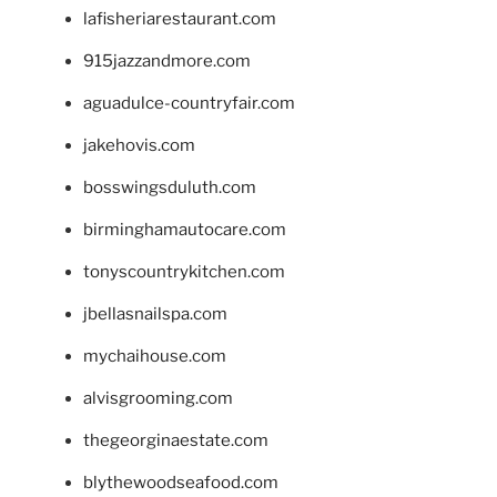
lafisheriarestaurant.com
915jazzandmore.com
aguadulce-countryfair.com
jakehovis.com
bosswingsduluth.com
birminghamautocare.com
tonyscountrykitchen.com
jbellasnailspa.com
mychaihouse.com
alvisgrooming.com
thegeorginaestate.com
blythewoodseafood.com