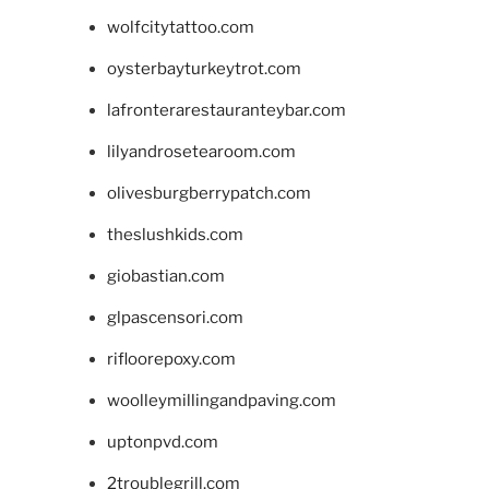
wolfcitytattoo.com
oysterbayturkeytrot.com
lafronterarestauranteybar.com
lilyandrosetearoom.com
olivesburgberrypatch.com
theslushkids.com
giobastian.com
glpascensori.com
rifloorepoxy.com
woolleymillingandpaving.com
uptonpvd.com
2troublegrill.com