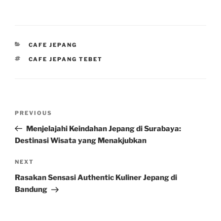
CATEGORIES
CAFE JEPANG
TAGS
CAFE JEPANG TEBET
Post
Previous
PREVIOUS
navigation
Post
Menjelajahi Keindahan Jepang di Surabaya:
Destinasi Wisata yang Menakjubkan
Next
NEXT
Post
Rasakan Sensasi Authentic Kuliner Jepang di
Bandung