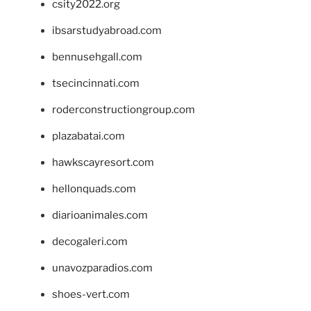
csity2022.org
ibsarstudyabroad.com
bennusehgall.com
tsecincinnati.com
roderconstructiongroup.com
plazabatai.com
hawkscayresort.com
hellonquads.com
diarioanimales.com
decogaleri.com
unavozparadios.com
shoes-vert.com