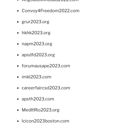
Convoy4Freedom2022.com
grur2023.org
hkhk2023.org
napm2023.org
apsdfd2023.org
forumausape2023.com
imkl2023.com
careerfaircsd2023.com
apsth2023.com
MedItRio2023.org
lcicon2023boston.com