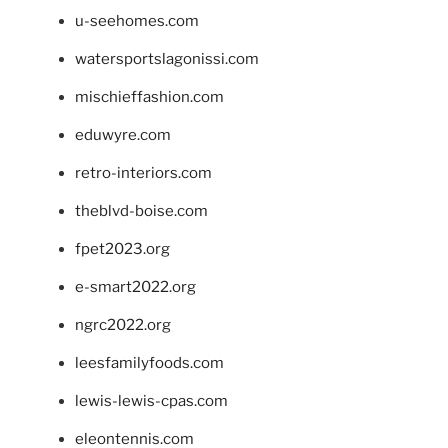
u-seehomes.com
watersportslagonissi.com
mischieffashion.com
eduwyre.com
retro-interiors.com
theblvd-boise.com
fpet2023.org
e-smart2022.org
ngrc2022.org
leesfamilyfoods.com
lewis-lewis-cpas.com
eleontennis.com