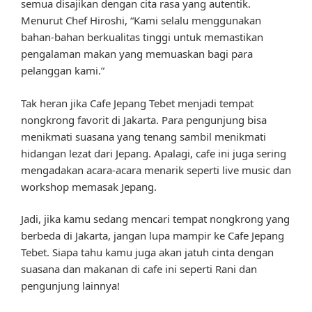
semua disajikan dengan cita rasa yang autentik.
Menurut Chef Hiroshi, “Kami selalu menggunakan
bahan-bahan berkualitas tinggi untuk memastikan
pengalaman makan yang memuaskan bagi para
pelanggan kami.”
Tak heran jika Cafe Jepang Tebet menjadi tempat
nongkrong favorit di Jakarta. Para pengunjung bisa
menikmati suasana yang tenang sambil menikmati
hidangan lezat dari Jepang. Apalagi, cafe ini juga sering
mengadakan acara-acara menarik seperti live music dan
workshop memasak Jepang.
Jadi, jika kamu sedang mencari tempat nongkrong yang
berbeda di Jakarta, jangan lupa mampir ke Cafe Jepang
Tebet. Siapa tahu kamu juga akan jatuh cinta dengan
suasana dan makanan di cafe ini seperti Rani dan
pengunjung lainnya!