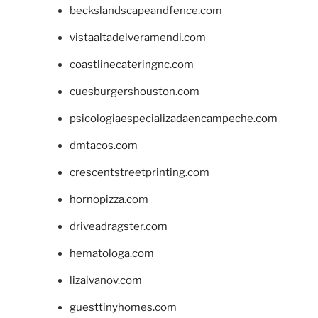
beckslandscapeandfence.com
vistaaltadelveramendi.com
coastlinecateringnc.com
cuesburgershouston.com
psicologiaespecializadaencampeche.com
dmtacos.com
crescentstreetprinting.com
hornopizza.com
driveadragster.com
hematologa.com
lizaivanov.com
guesttinyhomes.com