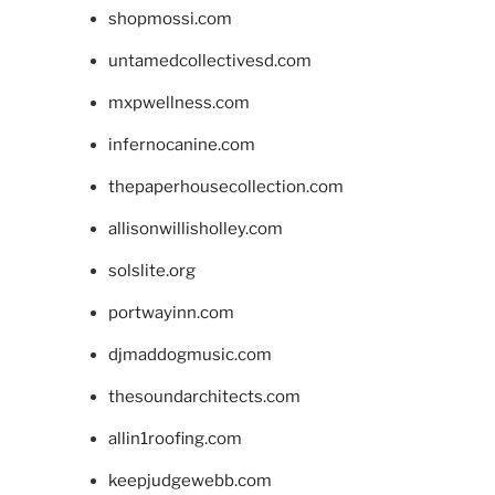
shopmossi.com
untamedcollectivesd.com
mxpwellness.com
infernocanine.com
thepaperhousecollection.com
allisonwillisholley.com
solslite.org
portwayinn.com
djmaddogmusic.com
thesoundarchitects.com
allin1roofing.com
keepjudgewebb.com