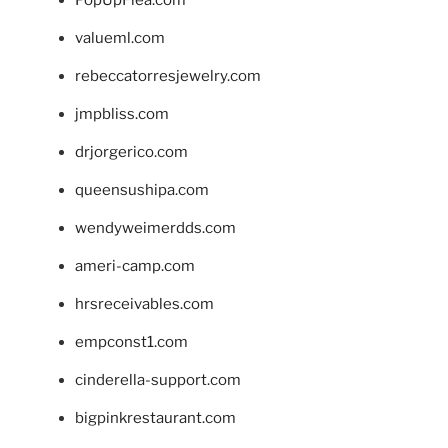
PopUpFlea.com
valueml.com
rebeccatorresjewelry.com
jmpbliss.com
drjorgerico.com
queensushipa.com
wendyweimerdds.com
ameri-camp.com
hrsreceivables.com
empconst1.com
cinderella-support.com
bigpinkrestaurant.com