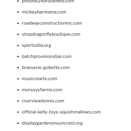
phoone24brookfield.com
mickeybarmama.com
roadwayconstructioninc.com
shopdragonflyboutique.com
sportszilla.org
batchprovisionsbar.com
brasserie-gobette.com
musicrearte.com
morseysfarms.com
riverviewtennis.com
official-kelly-toys-squishmallows.com
displaygardenonsuncrest.org