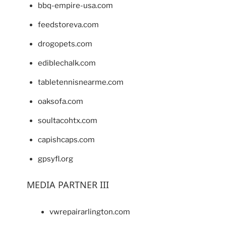
bbq-empire-usa.com
feedstoreva.com
drogopets.com
ediblechalk.com
tabletennisnearme.com
oaksofa.com
soultacohtx.com
capishcaps.com
gpsyfl.org
MEDIA PARTNER III
vwrepairarlington.com