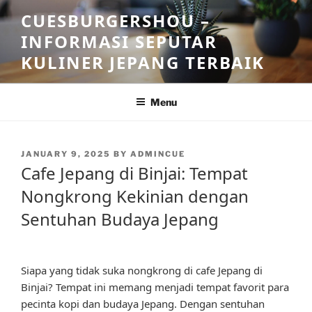
Skip
CUESBURGERSHOU –
to
INFORMASI SEPUTAR
content
KULINER JEPANG TERBAIK
Menu
POSTED
JANUARY 9, 2025
BY
ADMINCUE
ON
Cafe Jepang di Binjai: Tempat
Nongkrong Kekinian dengan
Sentuhan Budaya Jepang
Siapa yang tidak suka nongkrong di cafe Jepang di
Binjai? Tempat ini memang menjadi tempat favorit para
pecinta kopi dan budaya Jepang. Dengan sentuhan