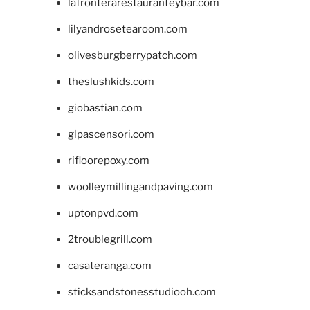
lafronterarestauranteybar.com
lilyandrosetearoom.com
olivesburgberrypatch.com
theslushkids.com
giobastian.com
glpascensori.com
rifloorepoxy.com
woolleymillingandpaving.com
uptonpvd.com
2troublegrill.com
casateranga.com
sticksandstonesstudiooh.com