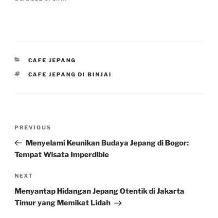
CATEGORIES
CAFE JEPANG
TAGS
CAFE JEPANG DI BINJAI
Post
Previous
PREVIOUS
navigation
Post
Menyelami Keunikan Budaya Jepang di Bogor:
Tempat Wisata Imperdible
Next
NEXT
Post
Menyantap Hidangan Jepang Otentik di Jakarta
Timur yang Memikat Lidah