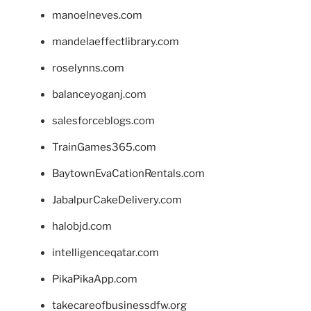
manoelneves.com
mandelaeffectlibrary.com
roselynns.com
balanceyoganj.com
salesforceblogs.com
TrainGames365.com
BaytownEvaCationRentals.com
JabalpurCakeDelivery.com
halobjd.com
intelligenceqatar.com
PikaPikaApp.com
takecareofbusinessdfw.org