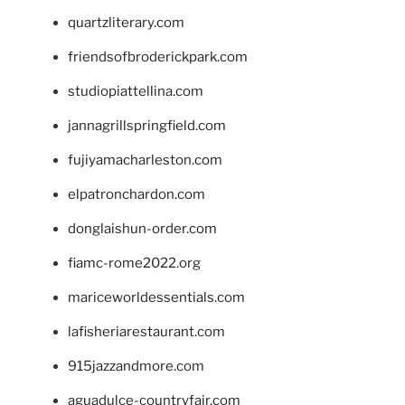
quartzliterary.com
friendsofbroderickpark.com
studiopiattellina.com
jannagrillspringfield.com
fujiyamacharleston.com
elpatronchardon.com
donglaishun-order.com
fiamc-rome2022.org
mariceworldessentials.com
lafisheriarestaurant.com
915jazzandmore.com
aguadulce-countryfair.com