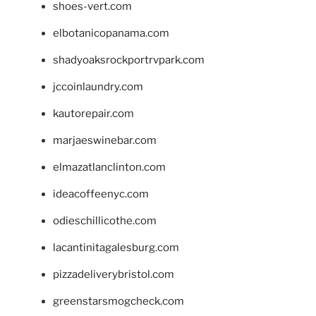
shoes-vert.com
elbotanicopanama.com
shadyoaksrockportrvpark.com
jccoinlaundry.com
kautorepair.com
marjaeswinebar.com
elmazatlanclinton.com
ideacoffeenyc.com
odieschillicothe.com
lacantinitagalesburg.com
pizzadeliverybristol.com
greenstarsmogcheck.com