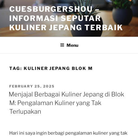
Skip
CUESBURGERSHOU –
to
INFORMASI SEPUTAR
content
KULINER JEPANG TERBAIK
Menu
TAG:
KULINER JEPANG BLOK M
POSTED
FEBRUARY 25, 2025
ON
Menjajal Berbagai Kuliner Jepang di Blok
M: Pengalaman Kuliner yang Tak
Terlupakan
Hari ini saya ingin berbagi pengalaman kuliner yang tak