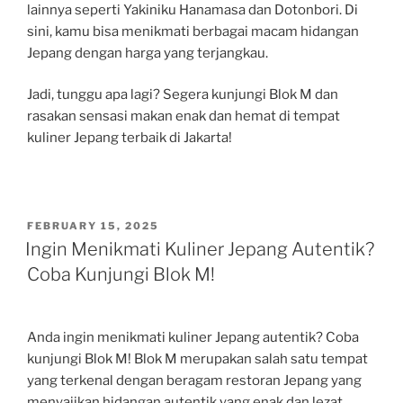
lainnya seperti Yakiniku Hanamasa dan Dotonbori. Di
sini, kamu bisa menikmati berbagai macam hidangan
Jepang dengan harga yang terjangkau.
Jadi, tunggu apa lagi? Segera kunjungi Blok M dan
rasakan sensasi makan enak dan hemat di tempat
kuliner Jepang terbaik di Jakarta!
POSTED
FEBRUARY 15, 2025
ON
Ingin Menikmati Kuliner Jepang Autentik?
Coba Kunjungi Blok M!
Anda ingin menikmati kuliner Jepang autentik? Coba
kunjungi Blok M! Blok M merupakan salah satu tempat
yang terkenal dengan beragam restoran Jepang yang
menyajikan hidangan autentik yang enak dan lezat.