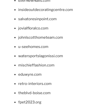
EverNewNails.com
insideoutdecoratingcentre.com
salvatoresinpoint.com
jovialfloralco.com
johnlscotthometeam.com
u-seehomes.com
watersportslagonissi.com
mischieffashion.com
eduwyre.com
retro-interiors.com
theblvd-boise.com
fpet2023.org