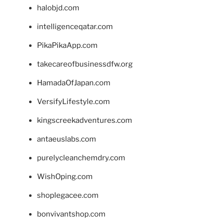
halobjd.com
intelligenceqatar.com
PikaPikaApp.com
takecareofbusinessdfw.org
HamadaOfJapan.com
VersifyLifestyle.com
kingscreekadventures.com
antaeuslabs.com
purelycleanchemdry.com
WishOping.com
shoplegacee.com
bonvivantshop.com