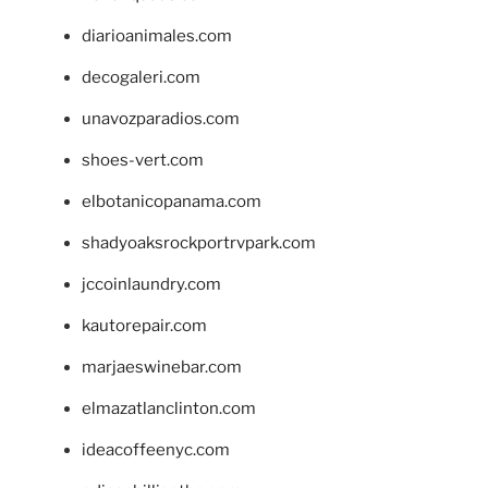
diarioanimales.com
decogaleri.com
unavozparadios.com
shoes-vert.com
elbotanicopanama.com
shadyoaksrockportrvpark.com
jccoinlaundry.com
kautorepair.com
marjaeswinebar.com
elmazatlanclinton.com
ideacoffeenyc.com