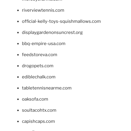
riverviewtennis.com
official-kelly-toys-squishmallows.com
displaygardenonsuncrest.org
bbq-empire-usa.com
feedstoreva.com
drogopets.com
ediblechalk.com
tabletennisnearme.com
oaksofa.com
soultacohtx.com
capishcaps.com