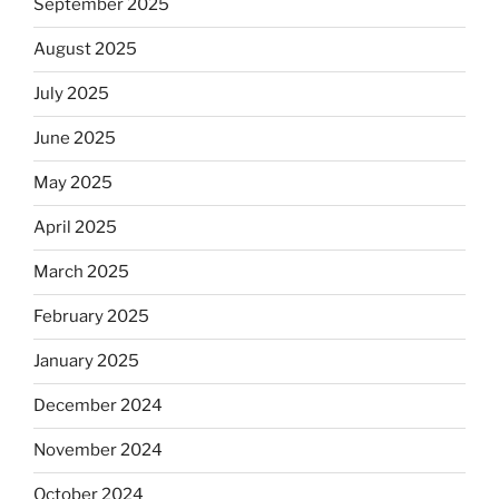
September 2025
August 2025
July 2025
June 2025
May 2025
April 2025
March 2025
February 2025
January 2025
December 2024
November 2024
October 2024