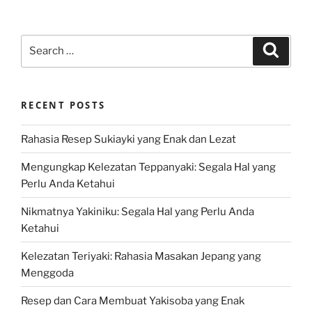
Search
Search
for:
RECENT POSTS
Rahasia Resep Sukiayki yang Enak dan Lezat
Mengungkap Kelezatan Teppanyaki: Segala Hal yang
Perlu Anda Ketahui
Nikmatnya Yakiniku: Segala Hal yang Perlu Anda
Ketahui
Kelezatan Teriyaki: Rahasia Masakan Jepang yang
Menggoda
Resep dan Cara Membuat Yakisoba yang Enak