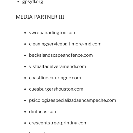
gpsyfl.org
MEDIA PARTNER III
vwrepairarlington.com
cleaningservicebaltimore-md.com
beckslandscapeandfence.com
vistaaltadelveramendi.com
coastlinecateringnc.com
cuesburgershouston.com
psicologiaespecializadaencampeche.com
dmtacos.com
crescentstreetprinting.com