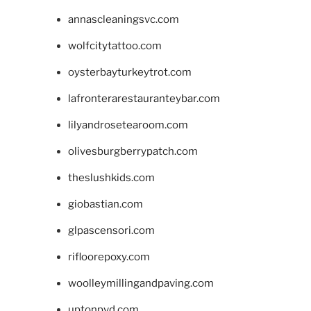
annascleaningsvc.com
wolfcitytattoo.com
oysterbayturkeytrot.com
lafronterarestauranteybar.com
lilyandrosetearoom.com
olivesburgberrypatch.com
theslushkids.com
giobastian.com
glpascensori.com
rifloorepoxy.com
woolleymillingandpaving.com
uptonpvd.com