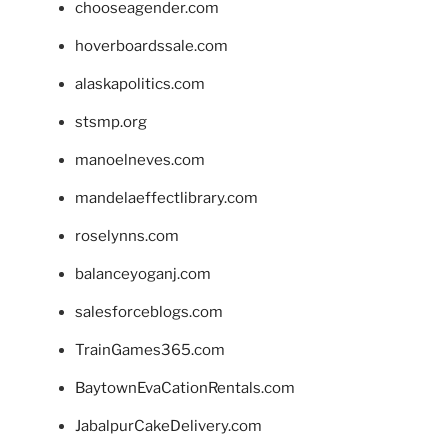
chooseagender.com
hoverboardssale.com
alaskapolitics.com
stsmp.org
manoelneves.com
mandelaeffectlibrary.com
roselynns.com
balanceyoganj.com
salesforceblogs.com
TrainGames365.com
BaytownEvaCationRentals.com
JabalpurCakeDelivery.com