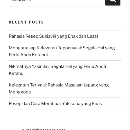
for:
RECENT POSTS
Rahasia Resep Sukiayki yang Enak dan Lezat
Mengungkap Kelezatan Teppanyaki: Segala Hal yang
Perlu Anda Ketahui
Nikmatnya Yakiniku: Segala Hal yang Perlu Anda
Ketahui
Kelezatan Teriyaki: Rahasia Masakan Jepang yang
Menggoda
Resep dan Cara Membuat Yakisoba yang Enak