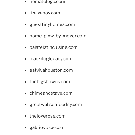
hematologa.com
lizaivanov.com
guesttinyhomes.com
home-plow-by-meyer.com
palatelatincuisine.com
blackdoglegacy.com
eatvivahouston.com
thebigshowok.com
chimeandstave.com
greatwallseafoodny.com
theloverose.com
gabriovoice.com