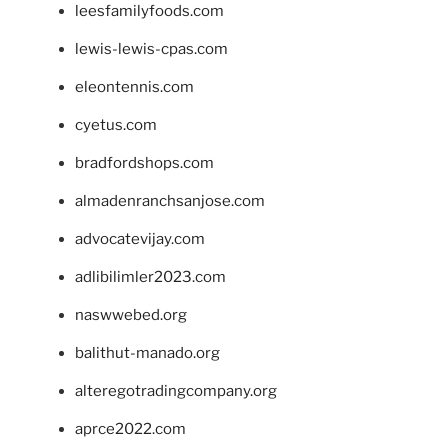
leesfamilyfoods.com
lewis-lewis-cpas.com
eleontennis.com
cyetus.com
bradfordshops.com
almadenranchsanjose.com
advocatevijay.com
adlibilimler2023.com
naswwebed.org
balithut-manado.org
alteregotradingcompany.org
aprce2022.com