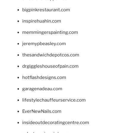
bigpinkrestaurant.com
inspirehuahin.com
memmingerspainting.com
jeremypbeasley.com
thesandwichdepotcos.com
drgiggleshouseofpain.com
hotflashdesigns.com
garagenadeau.com
lifestylechauffeurservice.com
EverNewNails.com
insideoutdecoratingcentre.com