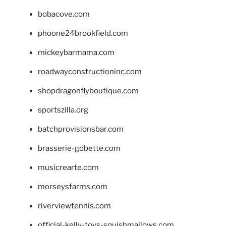
bobacove.com
phoone24brookfield.com
mickeybarmama.com
roadwayconstructioninc.com
shopdragonflyboutique.com
sportszilla.org
batchprovisionsbar.com
brasserie-gobette.com
musicrearte.com
morseysfarms.com
riverviewtennis.com
official-kelly-toys-squishmallows.com