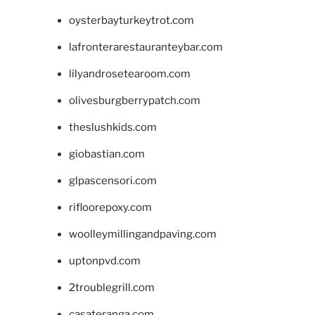
oysterbayturkeytrot.com
lafronterarestauranteybar.com
lilyandrosetearoom.com
olivesburgberrypatch.com
theslushkids.com
giobastian.com
glpascensori.com
rifloorepoxy.com
woolleymillingandpaving.com
uptonpvd.com
2troublegrill.com
casateranga.com