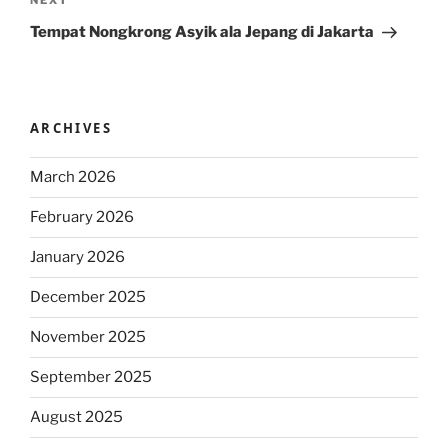
Next
NEXT
Post
Tempat Nongkrong Asyik ala Jepang di Jakarta
ARCHIVES
March 2026
February 2026
January 2026
December 2025
November 2025
September 2025
August 2025