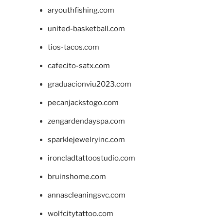
aryouthfishing.com
united-basketball.com
tios-tacos.com
cafecito-satx.com
graduacionviu2023.com
pecanjackstogo.com
zengardendayspa.com
sparklejewelryinc.com
ironcladtattoostudio.com
bruinshome.com
annascleaningsvc.com
wolfcitytattoo.com