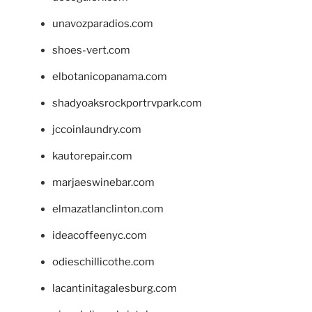
unavozparadios.com
shoes-vert.com
elbotanicopanama.com
shadyoaksrockportrvpark.com
jccoinlaundry.com
kautorepair.com
marjaeswinebar.com
elmazatlanclinton.com
ideacoffeenyc.com
odieschillicothe.com
lacantinitagalesburg.com