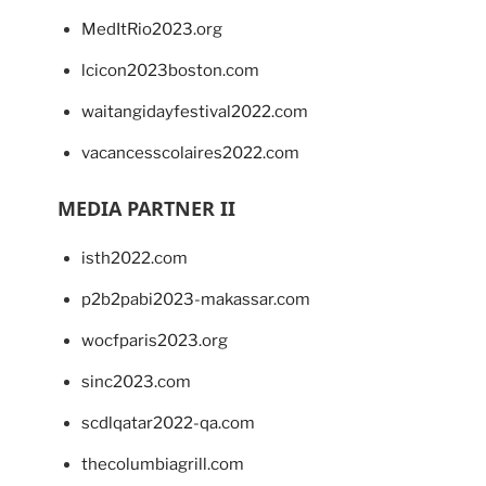
MedItRio2023.org
lcicon2023boston.com
waitangidayfestival2022.com
vacancesscolaires2022.com
MEDIA PARTNER II
isth2022.com
p2b2pabi2023-makassar.com
wocfparis2023.org
sinc2023.com
scdlqatar2022-qa.com
thecolumbiagrill.com