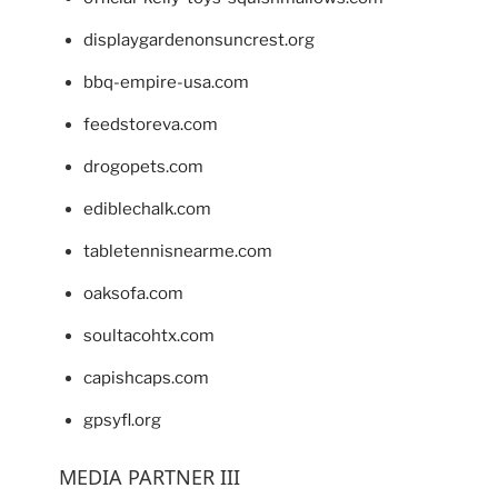
displaygardenonsuncrest.org
bbq-empire-usa.com
feedstoreva.com
drogopets.com
ediblechalk.com
tabletennisnearme.com
oaksofa.com
soultacohtx.com
capishcaps.com
gpsyfl.org
MEDIA PARTNER III