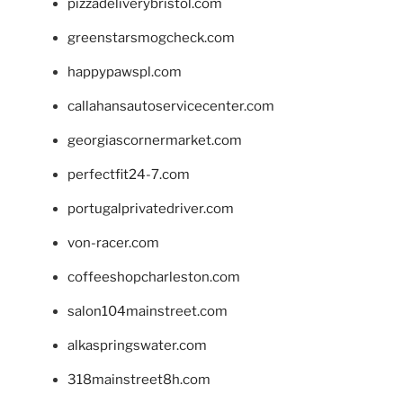
pizzadeliverybristol.com
greenstarsmogcheck.com
happypawspl.com
callahansautoservicecenter.com
georgiascornermarket.com
perfectfit24-7.com
portugalprivatedriver.com
von-racer.com
coffeeshopcharleston.com
salon104mainstreet.com
alkaspringswater.com
318mainstreet8h.com