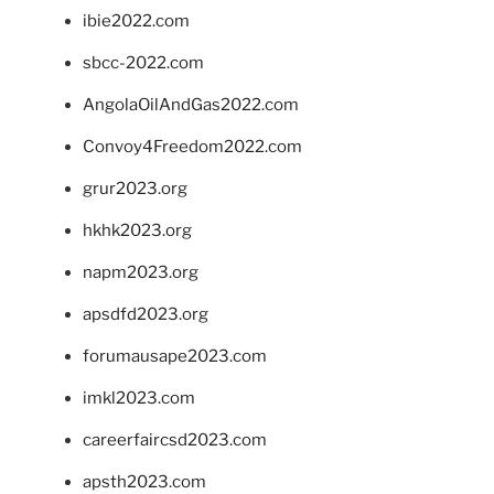
ibie2022.com
sbcc-2022.com
AngolaOilAndGas2022.com
Convoy4Freedom2022.com
grur2023.org
hkhk2023.org
napm2023.org
apsdfd2023.org
forumausape2023.com
imkl2023.com
careerfaircsd2023.com
apsth2023.com