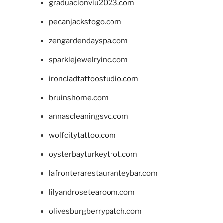
graduacionviu2023.com
pecanjackstogo.com
zengardendayspa.com
sparklejewelryinc.com
ironcladtattoostudio.com
bruinshome.com
annascleaningsvc.com
wolfcitytattoo.com
oysterbayturkeytrot.com
lafronterarestauranteybar.com
lilyandrosetearoom.com
olivesburgberrypatch.com