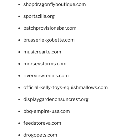
shopdragonflyboutique.com
sportszilla.org
batchprovisionsbar.com
brasserie-gobette.com
musicrearte.com
morseysfarms.com
riverviewtennis.com
official-kelly-toys-squishmallows.com
displaygardenonsuncrest.org
bbq-empire-usa.com
feedstoreva.com
drogopets.com