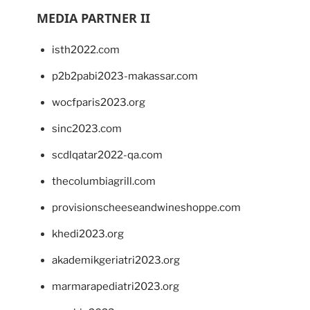
MEDIA PARTNER II
isth2022.com
p2b2pabi2023-makassar.com
wocfparis2023.org
sinc2023.com
scdlqatar2022-qa.com
thecolumbiagrill.com
provisionscheeseandwineshoppe.com
khedi2023.org
akademikgeriatri2023.org
marmarapediatri2023.org