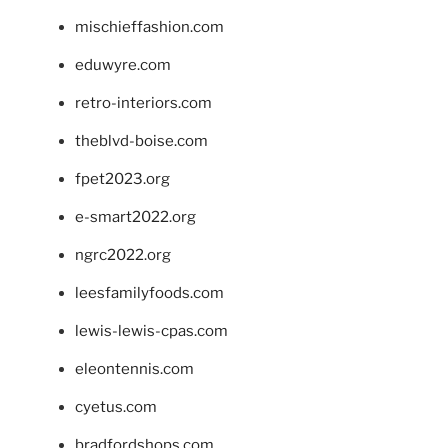
mischieffashion.com
eduwyre.com
retro-interiors.com
theblvd-boise.com
fpet2023.org
e-smart2022.org
ngrc2022.org
leesfamilyfoods.com
lewis-lewis-cpas.com
eleontennis.com
cyetus.com
bradfordshops.com