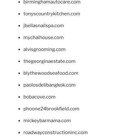
birminghamautocare.com
tonyscountrykitchen.com
jbellasnailspa.com
mychaihouse.com
alvisgrooming.com
thegeorginaestate.com
blythewoodseafood.com
paolosdelibangkok.com
bobacove.com
phoone24brookfield.com
mickeybarmama.com
roadwayconstructioninc.com