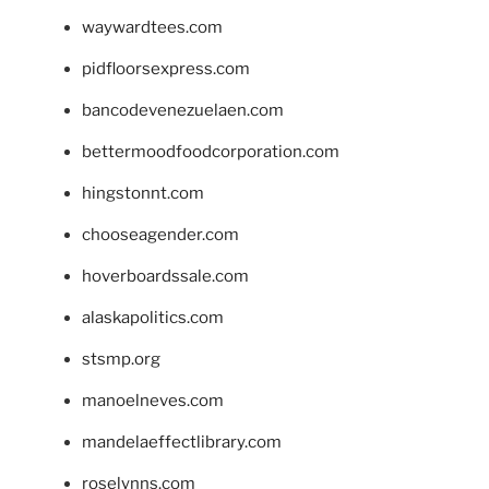
waywardtees.com
pidfloorsexpress.com
bancodevenezuelaen.com
bettermoodfoodcorporation.com
hingstonnt.com
chooseagender.com
hoverboardssale.com
alaskapolitics.com
stsmp.org
manoelneves.com
mandelaeffectlibrary.com
roselynns.com