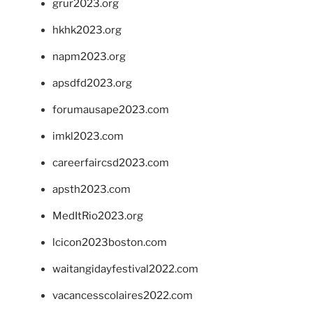
grur2023.org
hkhk2023.org
napm2023.org
apsdfd2023.org
forumausape2023.com
imkl2023.com
careerfaircsd2023.com
apsth2023.com
MedItRio2023.org
lcicon2023boston.com
waitangidayfestival2022.com
vacancesscolaires2022.com