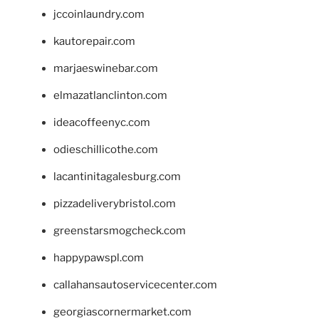
jccoinlaundry.com
kautorepair.com
marjaeswinebar.com
elmazatlanclinton.com
ideacoffeenyc.com
odieschillicothe.com
lacantinitagalesburg.com
pizzadeliverybristol.com
greenstarsmogcheck.com
happypawspl.com
callahansautoservicecenter.com
georgiascornermarket.com