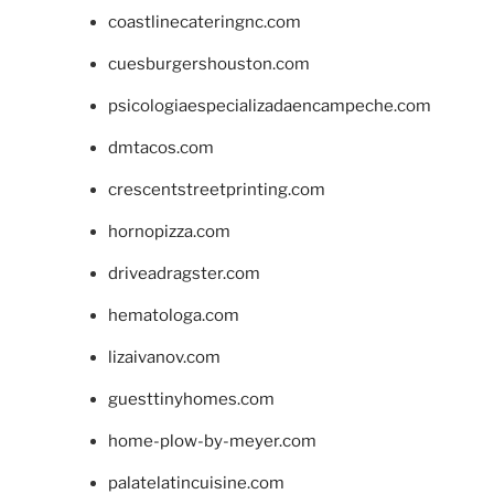
coastlinecateringnc.com
cuesburgershouston.com
psicologiaespecializadaencampeche.com
dmtacos.com
crescentstreetprinting.com
hornopizza.com
driveadragster.com
hematologa.com
lizaivanov.com
guesttinyhomes.com
home-plow-by-meyer.com
palatelatincuisine.com