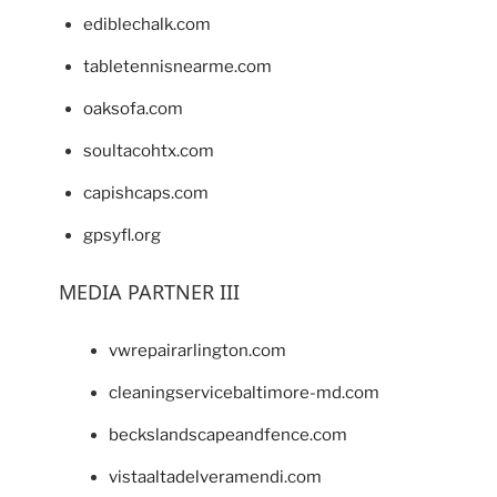
ediblechalk.com
tabletennisnearme.com
oaksofa.com
soultacohtx.com
capishcaps.com
gpsyfl.org
MEDIA PARTNER III
vwrepairarlington.com
cleaningservicebaltimore-md.com
beckslandscapeandfence.com
vistaaltadelveramendi.com