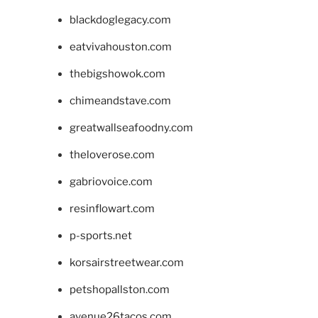
blackdoglegacy.com
eatvivahouston.com
thebigshowok.com
chimeandstave.com
greatwallseafoodny.com
theloverose.com
gabriovoice.com
resinflowart.com
p-sports.net
korsairstreetwear.com
petshopallston.com
avenue26tacos.com