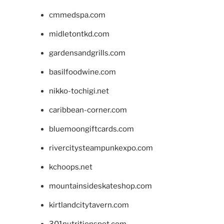
cmmedspa.com
midletontkd.com
gardensandgrills.com
basilfoodwine.com
nikko-tochigi.net
caribbean-corner.com
bluemoongiftcards.com
rivercitysteampunkexpo.com
kchoops.net
mountainsideskateshop.com
kirtlandcitytavern.com