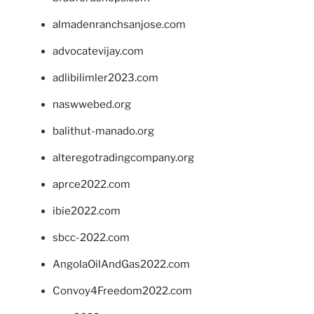
almadenranchsanjose.com
advocatevijay.com
adlibilimler2023.com
naswwebed.org
balithut-manado.org
alteregotradingcompany.org
aprce2022.com
ibie2022.com
sbcc-2022.com
AngolaOilAndGas2022.com
Convoy4Freedom2022.com