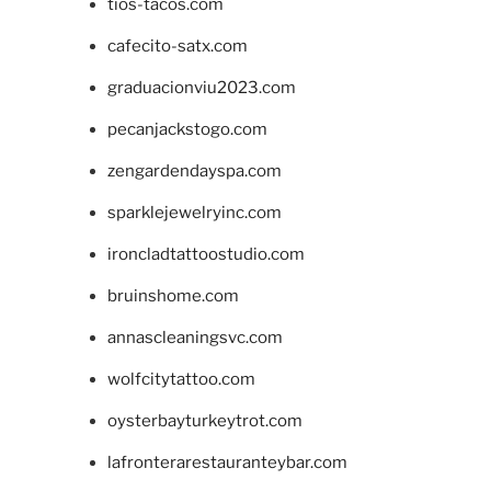
tios-tacos.com
cafecito-satx.com
graduacionviu2023.com
pecanjackstogo.com
zengardendayspa.com
sparklejewelryinc.com
ironcladtattoostudio.com
bruinshome.com
annascleaningsvc.com
wolfcitytattoo.com
oysterbayturkeytrot.com
lafronterarestauranteybar.com