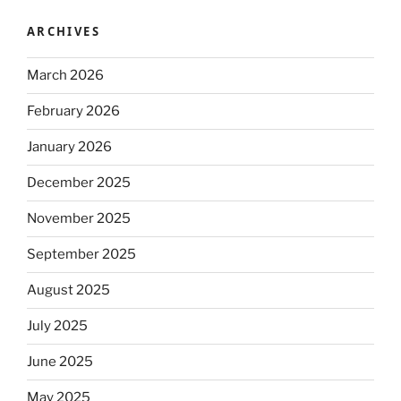
ARCHIVES
March 2026
February 2026
January 2026
December 2025
November 2025
September 2025
August 2025
July 2025
June 2025
May 2025