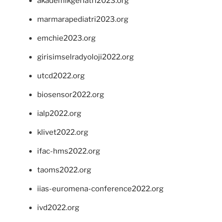
akademikgeriatri2023.org
marmarapediatri2023.org
emchie2023.org
girisimselradyoloji2022.org
utcd2022.org
biosensor2022.org
ialp2022.org
klivet2022.org
ifac-hms2022.org
taoms2022.org
iias-euromena-conference2022.org
ivd2022.org