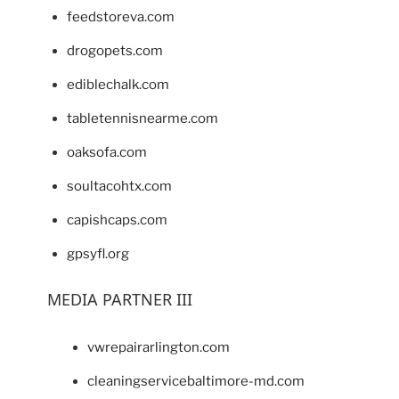
feedstoreva.com
drogopets.com
ediblechalk.com
tabletennisnearme.com
oaksofa.com
soultacohtx.com
capishcaps.com
gpsyfl.org
MEDIA PARTNER III
vwrepairarlington.com
cleaningservicebaltimore-md.com