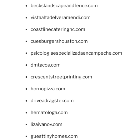
beckslandscapeandfence.com
vistaaltadelveramendi.com
coastlinecateringnc.com
cuesburgershouston.com
psicologiaespecializadaencampeche.com
dmtacos.com
crescentstreetprinting.com
hornopizza.com
driveadragster.com
hematologa.com
lizaivanov.com
guesttinyhomes.com