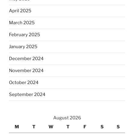
April 2025
March 2025
February 2025
January 2025
December 2024
November 2024
October 2024
September 2024
August 2026
M
T
W
T
F
S
S