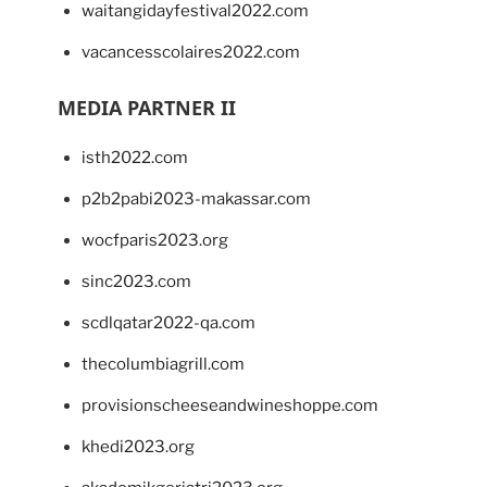
waitangidayfestival2022.com
vacancesscolaires2022.com
MEDIA PARTNER II
isth2022.com
p2b2pabi2023-makassar.com
wocfparis2023.org
sinc2023.com
scdlqatar2022-qa.com
thecolumbiagrill.com
provisionscheeseandwineshoppe.com
khedi2023.org