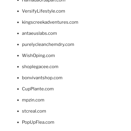
HamadaOfJapan.com
VersifyLifestyle.com
kingscreekadventures.com
antaeuslabs.com
purelycleanchemdry.com
WishOping.com
shoplegacee.com
bonvivantshop.com
CupPlante.com
mpzin.com
stcreal.com
PopUpFlea.com