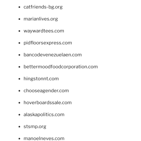
catfriends-bg.org
marianlives.org
waywardtees.com
pidfloorsexpress.com
bancodevenezuelaen.com
bettermoodfoodcorporation.com
hingstonnt.com
chooseagender.com
hoverboardssale.com
alaskapolitics.com
stsmp.org
manoelneves.com