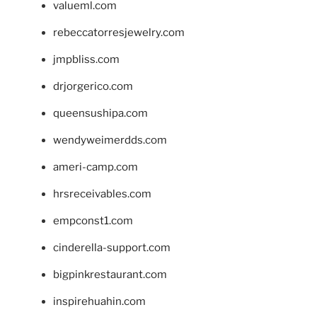
valueml.com
rebeccatorresjewelry.com
jmpbliss.com
drjorgerico.com
queensushipa.com
wendyweimerdds.com
ameri-camp.com
hrsreceivables.com
empconst1.com
cinderella-support.com
bigpinkrestaurant.com
inspirehuahin.com