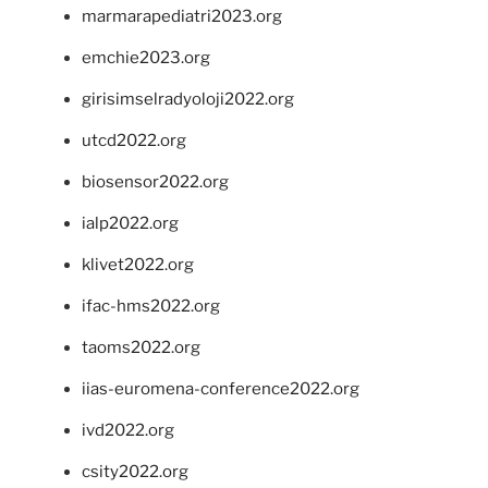
marmarapediatri2023.org
emchie2023.org
girisimselradyoloji2022.org
utcd2022.org
biosensor2022.org
ialp2022.org
klivet2022.org
ifac-hms2022.org
taoms2022.org
iias-euromena-conference2022.org
ivd2022.org
csity2022.org