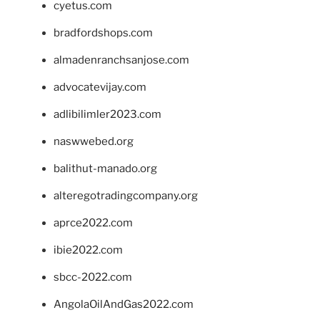
cyetus.com
bradfordshops.com
almadenranchsanjose.com
advocatevijay.com
adlibilimler2023.com
naswwebed.org
balithut-manado.org
alteregotradingcompany.org
aprce2022.com
ibie2022.com
sbcc-2022.com
AngolaOilAndGas2022.com