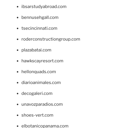
ibsarstudyabroad.com
bennusehgall.com
tsecincinnati.com
roderconstructiongroup.com
plazabatai.com
hawkscayresort.com
hellonquads.com
diarioanimales.com
decogaleri.com
unavozparadios.com
shoes-vert.com
elbotanicopanama.com