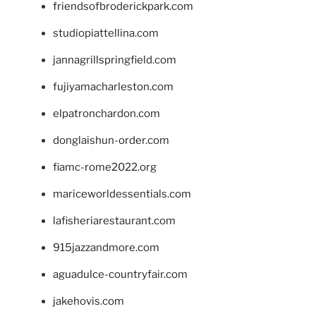
friendsofbroderickpark.com
studiopiattellina.com
jannagrillspringfield.com
fujiyamacharleston.com
elpatronchardon.com
donglaishun-order.com
fiamc-rome2022.org
mariceworldessentials.com
lafisheriarestaurant.com
915jazzandmore.com
aguadulce-countryfair.com
jakehovis.com