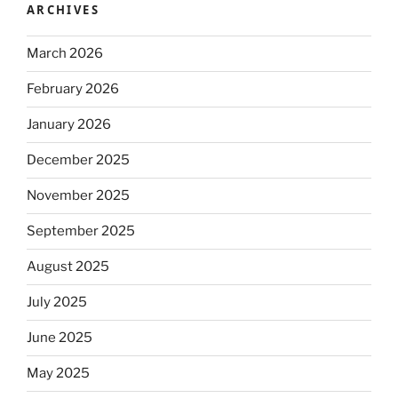
ARCHIVES
March 2026
February 2026
January 2026
December 2025
November 2025
September 2025
August 2025
July 2025
June 2025
May 2025