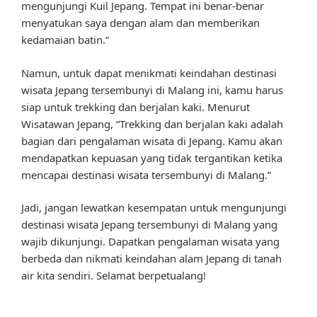
mengunjungi Kuil Jepang. Tempat ini benar-benar
menyatukan saya dengan alam dan memberikan
kedamaian batin.”
Namun, untuk dapat menikmati keindahan destinasi
wisata Jepang tersembunyi di Malang ini, kamu harus
siap untuk trekking dan berjalan kaki. Menurut
Wisatawan Jepang, “Trekking dan berjalan kaki adalah
bagian dari pengalaman wisata di Jepang. Kamu akan
mendapatkan kepuasan yang tidak tergantikan ketika
mencapai destinasi wisata tersembunyi di Malang.”
Jadi, jangan lewatkan kesempatan untuk mengunjungi
destinasi wisata Jepang tersembunyi di Malang yang
wajib dikunjungi. Dapatkan pengalaman wisata yang
berbeda dan nikmati keindahan alam Jepang di tanah
air kita sendiri. Selamat berpetualang!