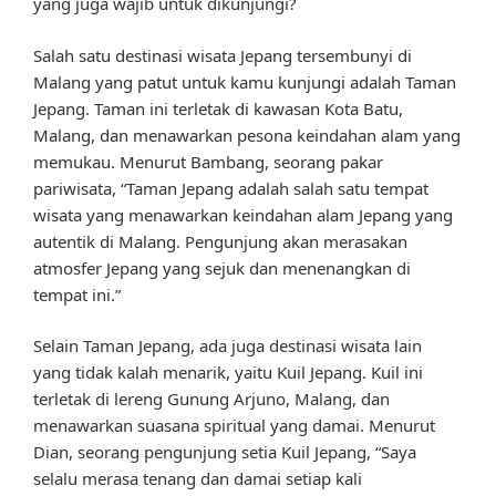
yang juga wajib untuk dikunjungi?
Salah satu destinasi wisata Jepang tersembunyi di
Malang yang patut untuk kamu kunjungi adalah Taman
Jepang. Taman ini terletak di kawasan Kota Batu,
Malang, dan menawarkan pesona keindahan alam yang
memukau. Menurut Bambang, seorang pakar
pariwisata, “Taman Jepang adalah salah satu tempat
wisata yang menawarkan keindahan alam Jepang yang
autentik di Malang. Pengunjung akan merasakan
atmosfer Jepang yang sejuk dan menenangkan di
tempat ini.”
Selain Taman Jepang, ada juga destinasi wisata lain
yang tidak kalah menarik, yaitu Kuil Jepang. Kuil ini
terletak di lereng Gunung Arjuno, Malang, dan
menawarkan suasana spiritual yang damai. Menurut
Dian, seorang pengunjung setia Kuil Jepang, “Saya
selalu merasa tenang dan damai setiap kali