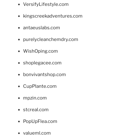
VersifyLifestyle.com
kingscreekadventures.com
antaeuslabs.com
purelycleanchemdry.com
WishOping.com
shoplegacee.com
bonvivantshop.com
CupPlante.com
mpzin.com
stcreal.com
PopUpFlea.com
valueml.com