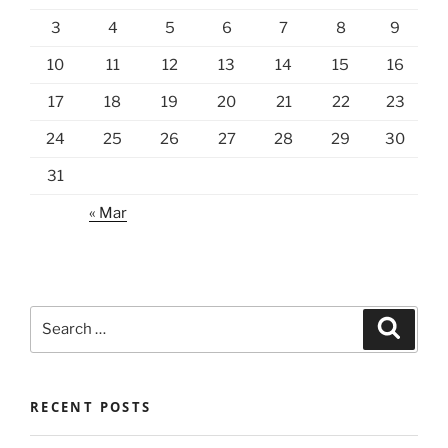
3
4
5
6
7
8
9
10
11
12
13
14
15
16
17
18
19
20
21
22
23
24
25
26
27
28
29
30
31
« Mar
Search
Search
for:
RECENT POSTS