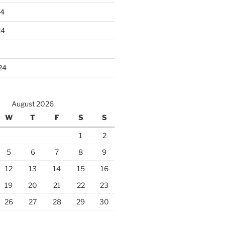
24
24
24
August 2026
W
T
F
S
S
1
2
5
6
7
8
9
12
13
14
15
16
19
20
21
22
23
26
27
28
29
30