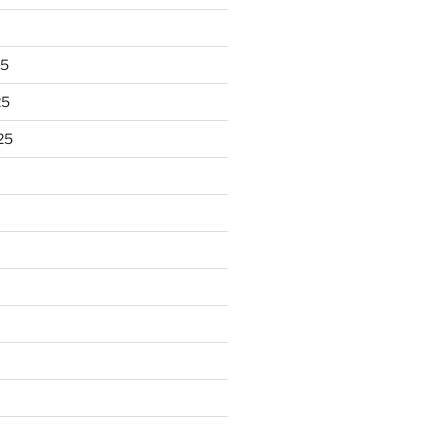
25
25
25