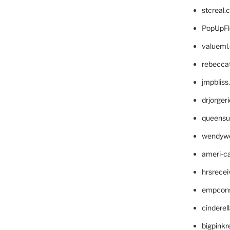
stcreal.
PopUpFl
valueml
rebecca
jmpblis
drjorger
queensu
wendyw
ameri-
hrsrece
empcon
cinderel
bigpinkr