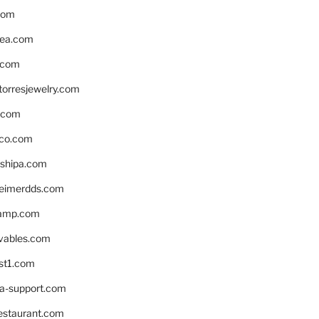
com
ea.com
.com
torresjewelry.com
s.com
ico.com
shipa.com
eimerdds.com
camp.com
ivables.com
st1.com
la-support.com
estaurant.com