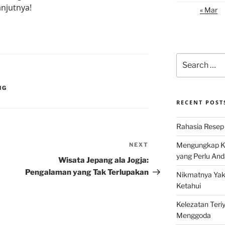
anjutnya!
« Mar
Search
for:
NG
RECENT POST
Rahasia Resep 
Mengungkap Ke
NEXT
Next
yang Perlu And
Post
Wisata Jepang ala Jogja:
Pengalaman yang Tak Terlupakan
Nikmatnya Yaki
Ketahui
Kelezatan Teri
Menggoda