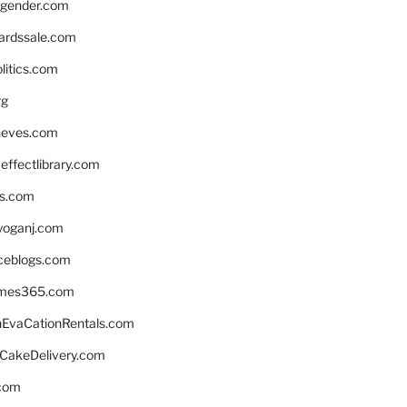
gender.com
ardssale.com
litics.com
rg
neves.com
ffectlibrary.com
ns.com
yoganj.com
rceblogs.com
ames365.com
EvaCationRentals.com
rCakeDelivery.com
.com