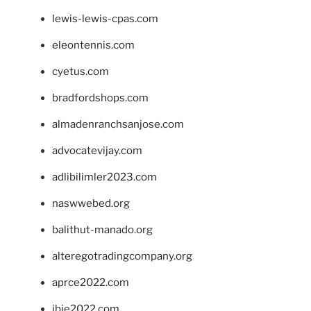
lewis-lewis-cpas.com
eleontennis.com
cyetus.com
bradfordshops.com
almadenranchsanjose.com
advocatevijay.com
adlibilimler2023.com
naswwebed.org
balithut-manado.org
alteregotradingcompany.org
aprce2022.com
ibie2022.com