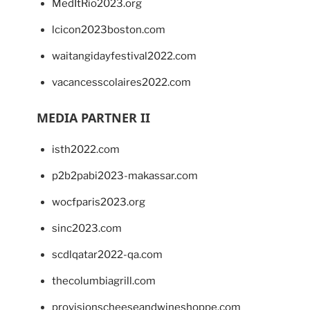
MedItRio2023.org
lcicon2023boston.com
waitangidayfestival2022.com
vacancesscolaires2022.com
MEDIA PARTNER II
isth2022.com
p2b2pabi2023-makassar.com
wocfparis2023.org
sinc2023.com
scdlqatar2022-qa.com
thecolumbiagrill.com
provisionscheeseandwineshoppe.com