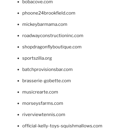
bobacove.com
phoone24brookfield.com
mickeybarmama.com
roadwayconstructioninc.com
shopdragonflyboutique.com
sportszilla.org
batchprovisionsbar.com
brasserie-gobette.com
musicrearte.com
morseysfarms.com
riverviewtennis.com
official-kelly-toys-squishmallows.com