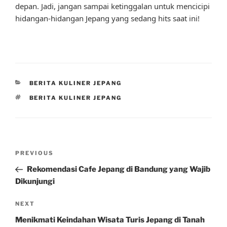
depan. Jadi, jangan sampai ketinggalan untuk mencicipi
hidangan-hidangan Jepang yang sedang hits saat ini!
CATEGORIES
BERITA KULINER JEPANG
TAGS
BERITA KULINER JEPANG
Post
Previous
PREVIOUS
navigation
Post
Rekomendasi Cafe Jepang di Bandung yang Wajib
Dikunjungi
Next
NEXT
Post
Menikmati Keindahan Wisata Turis Jepang di Tanah