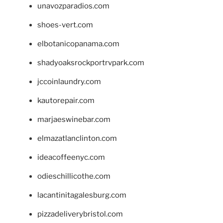
unavozparadios.com
shoes-vert.com
elbotanicopanama.com
shadyoaksrockportrvpark.com
jccoinlaundry.com
kautorepair.com
marjaeswinebar.com
elmazatlanclinton.com
ideacoffeenyc.com
odieschillicothe.com
lacantinitagalesburg.com
pizzadeliverybristol.com