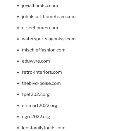
jovialfloralco.com
johnlscotthometeam.com
u-seehomes.com
watersportslagonissi.com
mischieffashion.com
eduwyre.com
retro-interiors.com
theblvd-boise.com
fpet2023.org
e-smart2022.org
ngrc2022.org
leesfamilyfoods.com