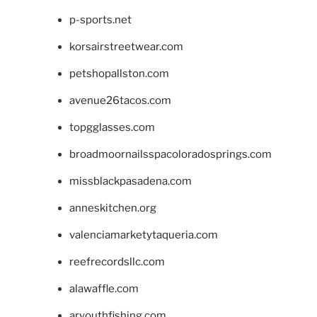
p-sports.net
korsairstreetwear.com
petshopallston.com
avenue26tacos.com
topgglasses.com
broadmoornailsspacoloradosprings.com
missblackpasadena.com
anneskitchen.org
valenciamarketytaqueria.com
reefrecordsllc.com
alawaffle.com
aryouthfishing.com