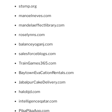
stsmp.org
manoelneves.com
mandelaeffectlibrary.com
roselynns.com
balanceyoganj.com
salesforceblogs.com
TrainGames365.com
BaytownEvaCationRentals.com
JabalpurCakeDelivery.com
halobjd.com
intelligenceqatar.com
PikaPikaApp.com