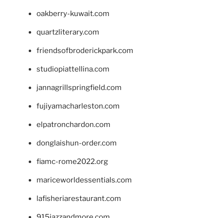
oakberry-kuwait.com
quartzliterary.com
friendsofbroderickpark.com
studiopiattellina.com
jannagrillspringfield.com
fujiyamacharleston.com
elpatronchardon.com
donglaishun-order.com
fiamc-rome2022.org
mariceworldessentials.com
lafisheriarestaurant.com
915jazzandmore.com