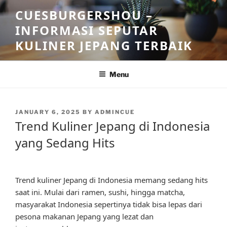
Skip
CUESBURGERSHOU –
to
INFORMASI SEPUTAR
content
KULINER JEPANG TERBAIK
Menu
POSTED
JANUARY 6, 2025
BY
ADMINCUE
ON
Trend Kuliner Jepang di Indonesia
yang Sedang Hits
Trend kuliner Jepang di Indonesia memang sedang hits
saat ini. Mulai dari ramen, sushi, hingga matcha,
masyarakat Indonesia sepertinya tidak bisa lepas dari
pesona makanan Jepang yang lezat dan