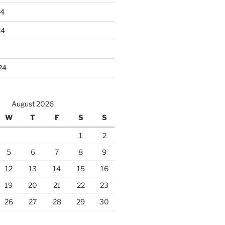
24
24
24
August 2026
W
T
F
S
S
1
2
5
6
7
8
9
12
13
14
15
16
19
20
21
22
23
26
27
28
29
30