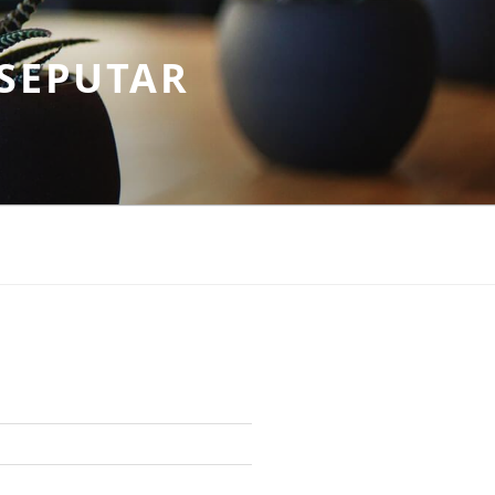
SEPUTAR