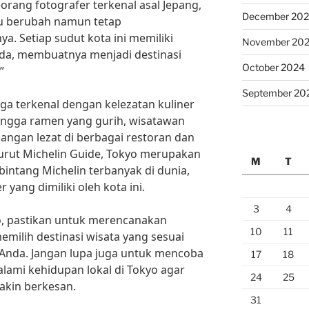
orang fotografer terkenal asal Jepang,
December 20
lu berubah namun tetap
 Setiap sudut kota ini memiliki
November 20
eda, membuatnya menjadi destinasi
October 2024
”
September 20
uga terkenal dengan kelezatan kuliner
hingga ramen yang gurih, wisatawan
angan lezat di berbagai restoran dan
rut Michelin Guide, Tokyo merupakan
M
T
intang Michelin terbanyak di dunia,
yang dimiliki oleh kota ini.
3
4
, pastikan untuk merencanakan
10
11
milih destinasi wisata yang sesuai
 Anda. Jangan lupa juga untuk mencoba
17
18
ami kehidupan lokal di Tokyo agar
24
25
akin berkesan.
31