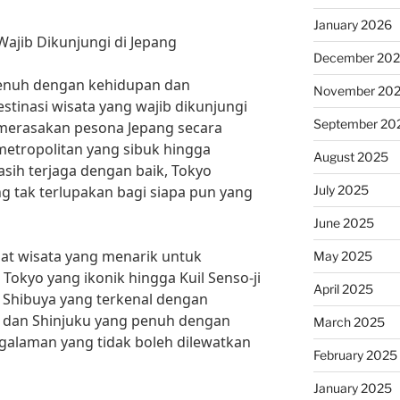
January 2026
Wajib Dikunjungi di Jepang
December 20
penuh dengan kehidupan dan
November 20
estinasi wisata yang wajib dikunjungi
September 20
n merasakan pesona Jepang secara
etropolitan yang sibuk hingga
August 2025
asih terjaga dengan baik, Tokyo
July 2025
tak terlupakan bagi siapa pun yang
June 2025
at wisata yang menarik untuk
May 2025
 Tokyo yang ikonik hingga Kuil Senso-ji
April 2025
k Shibuya yang terkenal dengan
 dan Shinjuku yang penuh dengan
March 2025
galaman yang tidak boleh dilewatkan
February 2025
January 2025