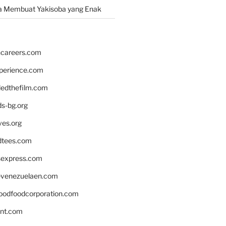
a Membuat Yakisoba yang Enak
hcareers.com
xperience.com
edthefilm.com
ds-bg.org
ves.org
tees.com
rsexpress.com
venezuelaen.com
oodfoodcorporation.com
nnt.com