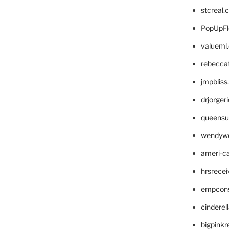
stcreal.
PopUpFl
valueml
rebecca
jmpblis
drjorger
queensu
wendyw
ameri-
hrsrece
empcon
cinderel
bigpinkr