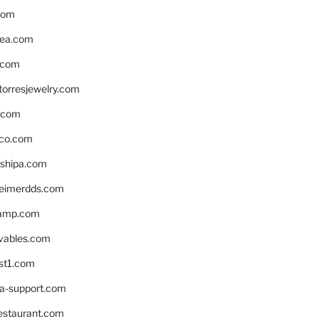
com
ea.com
.com
torresjewelry.com
s.com
ico.com
shipa.com
eimerdds.com
camp.com
ivables.com
st1.com
la-support.com
estaurant.com