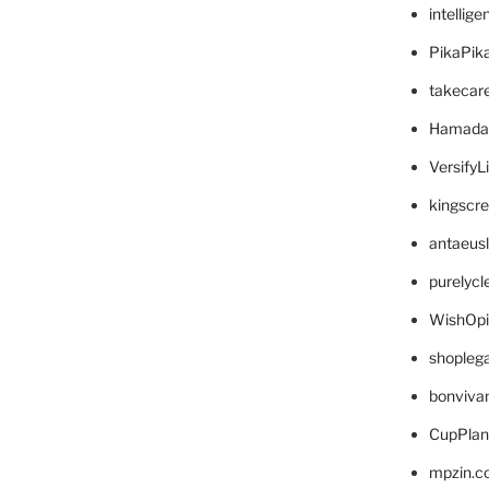
intellig
PikaPik
takecar
Hamada
VersifyL
kingscr
antaeus
purelyc
WishOp
shopleg
bonviva
CupPlan
mpzin.c