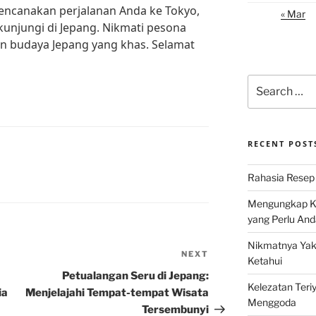
rencanakan perjalanan Anda ke Tokyo,
« Mar
ikunjungi di Jepang. Nikmati pesona
an budaya Jepang yang khas. Selamat
Search
for:
RECENT POST
Rahasia Resep 
Mengungkap Ke
yang Perlu And
Nikmatnya Yaki
NEXT
Next
Ketahui
Post
Petualangan Seru di Jepang:
Kelezatan Teri
ia
Menjelajahi Tempat-tempat Wisata
Menggoda
Tersembunyi