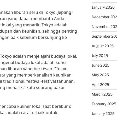
January 2026
akan liburan seru di Tokyo, Jepang?
December 20
liburan yang dapat membantu Anda
 lokal yang menarik. Tokyo adalah
November 20
dupan dan keunikan, sehingga penting
September 20
ngan baik sebelum berkunjung ke
August 2025
July 2025
i Tokyo adalah menjelajahi budaya lokal.
ngenal budaya lokal adalah kunci
June 2025
n liburan yang berkesan. “Tokyo
sata yang memperkenalkan keunikan
May 2025
l tradisional, festival-festival tahunan,
April 2025
g menarik,” kata seorang pakar
March 2025
February 2025
mencoba kuliner lokal saat berlibur di
al adalah cara terbaik untuk
January 2025