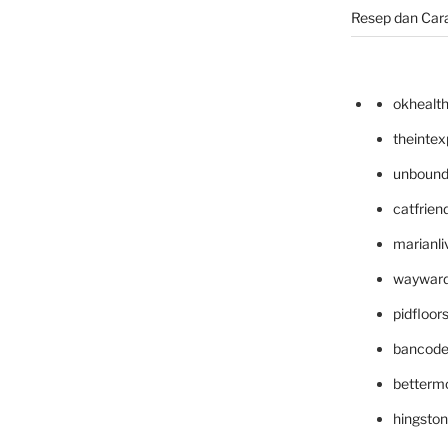
Resep dan Car
okhealt
theinte
unbound
catfrien
marianli
wayward
pidfloo
bancode
betterm
hingsto