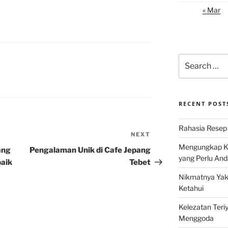
« Mar
Search
for:
RECENT POST
Rahasia Resep 
NEXT
Next
Mengungkap Ke
Post
ang
Pengalaman Unik di Cafe Jepang
yang Perlu And
baik
Tebet
Nikmatnya Yaki
Ketahui
Kelezatan Teri
Menggoda