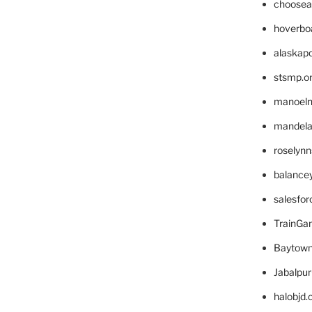
choosea
hoverbo
alaskapo
stsmp.o
manoel
mandelae
roselyn
balance
salesfo
TrainG
Baytown
Jabalpu
halobjd