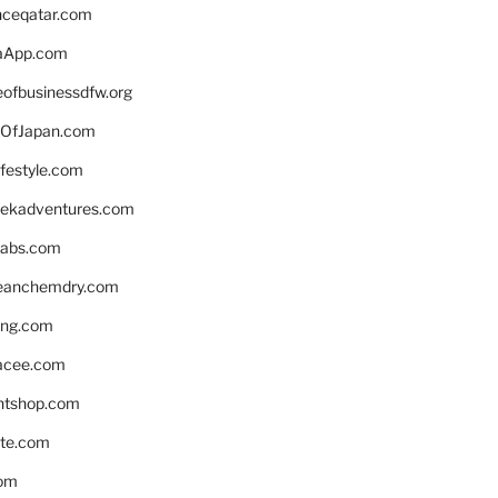
enceqatar.com
aApp.com
eofbusinessdfw.org
OfJapan.com
ifestyle.com
eekadventures.com
labs.com
leanchemdry.com
ing.com
acee.com
ntshop.com
te.com
om