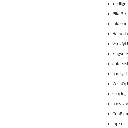
intellig
PikaPik
takecar
Hamada
VersifyL
kingscr
antaeus
purelyc
WishOp
shopleg
bonviva
CupPlan
mpzin.c