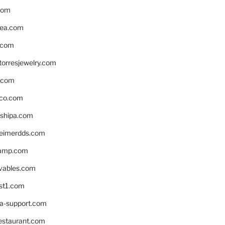
com
ea.com
.com
torresjewelry.com
s.com
ico.com
shipa.com
eimerdds.com
camp.com
ivables.com
st1.com
la-support.com
estaurant.com