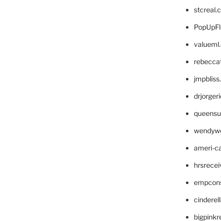
stcreal.
PopUpFl
valueml
rebecca
jmpblis
drjorger
queensu
wendyw
ameri-
hrsrece
empcon
cinderel
bigpinkr