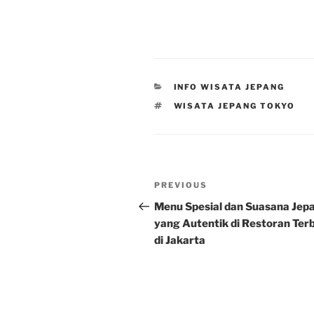
CATEGORIES
INFO WISATA JEPANG
TAGS
WISATA JEPANG TOKYO
Post
Previous
PREVIOUS
navigation
Post
Menu Spesial dan Suasana Jep
yang Autentik di Restoran Ter
di Jakarta