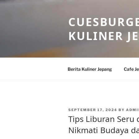
Skip
to
CUESBURGE
content
KULINER J
Berita Kuliner Jepang
Cafe J
POSTED
SEPTEMBER 17, 2024
BY
ADMI
ON
Tips Liburan Seru 
Nikmati Budaya da