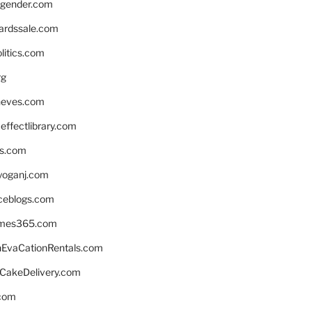
gender.com
ardssale.com
litics.com
rg
neves.com
ffectlibrary.com
ns.com
yoganj.com
rceblogs.com
ames365.com
EvaCationRentals.com
rCakeDelivery.com
.com