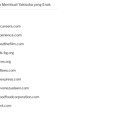
a Membuat Yakisoba yang Enak
hcareers.com
xperience.com
edthefilm.com
ds-bg.org
ves.org
tees.com
rsexpress.com
venezuelaen.com
oodfoodcorporation.com
nnt.com