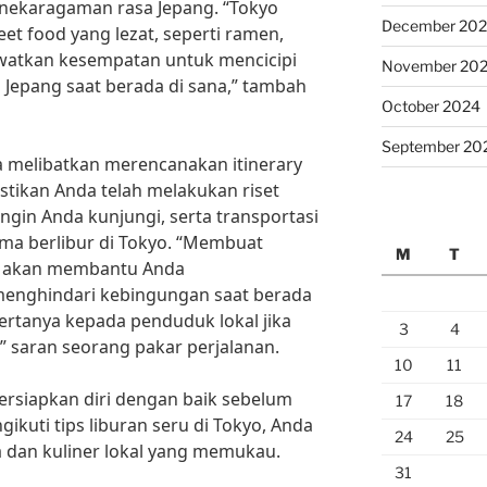
nekaragaman rasa Jepang. “Tokyo
December 20
et food yang lezat, seperti ramen,
lewatkan kesempatan untuk mencicipi
November 20
 Jepang saat berada di sana,” tambah
October 2024
September 20
ga melibatkan merencanakan itinerary
stikan Anda telah melakukan riset
ngin Anda kunjungi, serta transportasi
ma berlibur di Tokyo. “Membuat
M
T
ik akan membantu Anda
enghindari kebingungan saat berada
bertanya kepada penduduk lokal jika
3
4
saran seorang pakar perjalanan.
10
11
ersiapkan diri dengan baik sebelum
17
18
ikuti tips liburan seru di Tokyo, Anda
24
25
 dan kuliner lokal yang memukau.
31