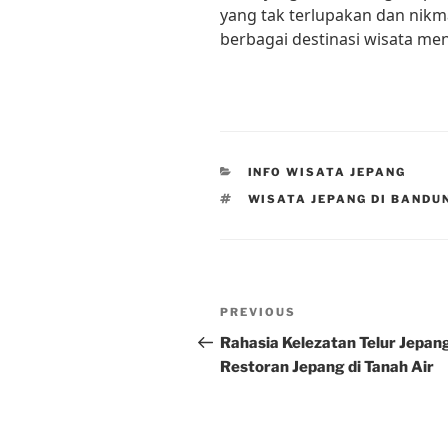
yang tak terlupakan dan nik
berbagai destinasi wisata men
CATEGORIES
INFO WISATA JEPANG
TAGS
WISATA JEPANG DI BANDU
Post
Previous
PREVIOUS
navigation
Post
Rahasia Kelezatan Telur Jepang
Restoran Jepang di Tanah Air