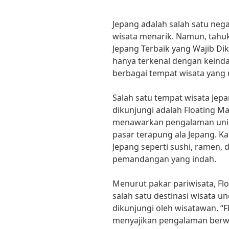
Jepang adalah salah satu neg
wisata menarik. Namun, tah
Jepang Terbaik yang Wajib Di
hanya terkenal dengan keinda
berbagai tempat wisata yang 
Salah satu tempat wisata Jep
dikunjungi adalah Floating Ma
menawarkan pengalaman uni
pasar terapung ala Jepang. K
Jepang seperti sushi, ramen, 
pemandangan yang indah.
Menurut pakar pariwisata, F
salah satu destinasi wisata 
dikunjungi oleh wisatawan. “
menyajikan pengalaman berwi