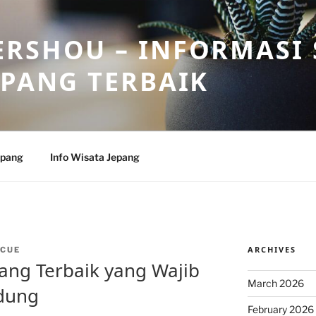
RSHOU – INFORMASI 
EPANG TERBAIK
epang
Info Wisata Jepang
ARCHIVES
CUE
ang Terbaik yang Wajib
March 2026
ndung
February 2026