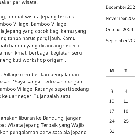
pakar pariwisata.
December 20
ng, tempat wisata Jepang terbaik
November 20
mboo Village. Bamboo Village
October 2024
a Jepang yang cocok bagi kamu yang
ng tanpa harus pergi jauh. Kamu
September 20
mah bambu yang dirancang seperti
ta menikmati berbagai kegiatan seru
engikuti workshop origami.
M
T
 Village memberikan pengalaman
esan. “Saya sangat terkesan dengan
Bamboo Village. Rasanya seperti sedang
3
4
 keluar negeri,” ujar salah satu
10
11
17
18
canakan liburan ke Bandung, jangan
24
25
at Wisata Jepang Terbaik yang Wajib
31
tkan pengalaman berwisata ala Jepang