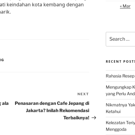
mati keindahan kota kembang dengan
« Mar
arik.
Search
for:
NG
RECENT POST
Rahasia Resep 
Mengungkap Ke
yang Perlu And
NEXT
Next
Post
 ala
Penasaran dengan Cafe Jepang di
Nikmatnya Yaki
Jakarta? Inilah Rekomendasi
Ketahui
Terbaiknya!
Kelezatan Teri
Menggoda