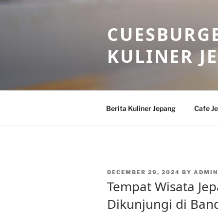
Skip
to
CUESBURGE
content
KULINER J
Berita Kuliner Jepang
Cafe J
POSTED
DECEMBER 29, 2024
BY
ADMIN
ON
Tempat Wisata Jep
Dikunjungi di Ba