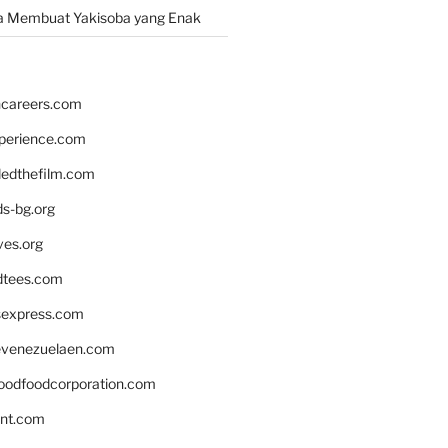
a Membuat Yakisoba yang Enak
hcareers.com
xperience.com
edthefilm.com
ds-bg.org
ves.org
tees.com
rsexpress.com
venezuelaen.com
oodfoodcorporation.com
nnt.com