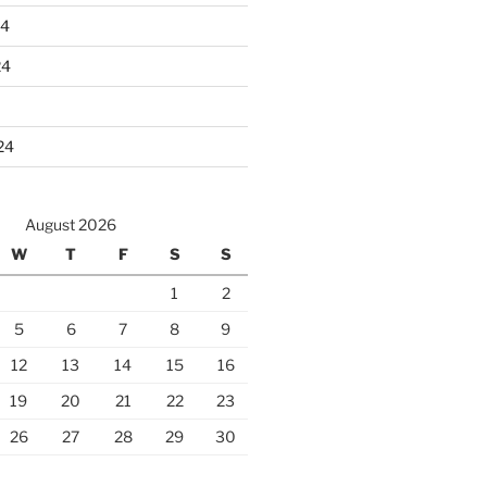
24
24
24
August 2026
W
T
F
S
S
1
2
5
6
7
8
9
12
13
14
15
16
19
20
21
22
23
26
27
28
29
30