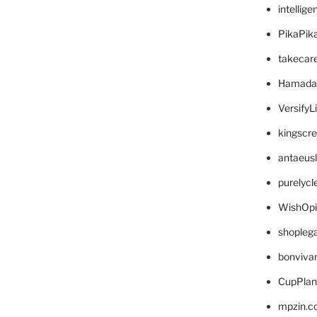
intellig
PikaPik
takecar
Hamada
VersifyL
kingscr
antaeus
purelyc
WishOp
shopleg
bonviva
CupPlan
mpzin.c