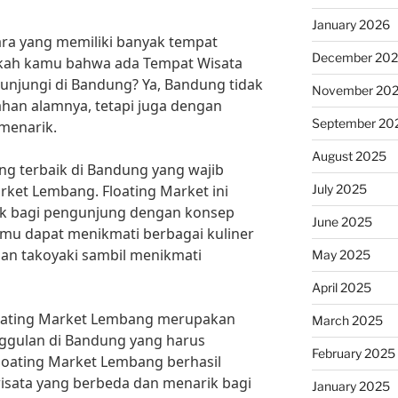
January 2026
ara yang memiliki banyak tempat
December 20
ukah kamu bahwa ada Tempat Wisata
kunjungi di Bandung? Ya, Bandung tidak
November 20
han alamnya, tetapi juga dengan
September 20
menarik.
August 2025
ang terbaik di Bandung yang wajib
July 2025
rket Lembang. Floating Market ini
k bagi pengunjung dengan konsep
June 2025
amu dapat menikmati berbagai kuliner
dan takoyaki sambil menikmati
May 2025
April 2025
loating Market Lembang merupakan
March 2025
unggulan di Bandung yang harus
February 2025
Floating Market Lembang berhasil
sata yang berbeda dan menarik bagi
January 2025