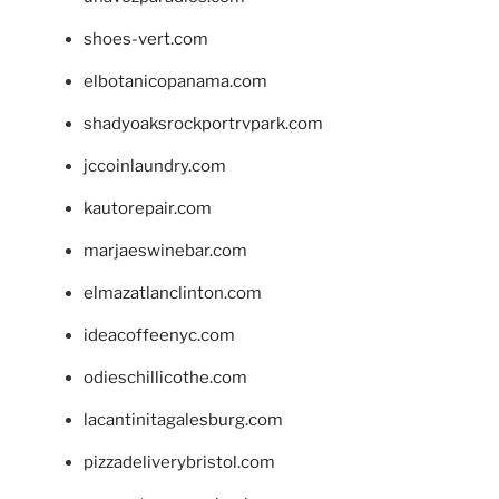
shoes-vert.com
elbotanicopanama.com
shadyoaksrockportrvpark.com
jccoinlaundry.com
kautorepair.com
marjaeswinebar.com
elmazatlanclinton.com
ideacoffeenyc.com
odieschillicothe.com
lacantinitagalesburg.com
pizzadeliverybristol.com