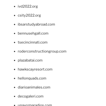
ivd2022.org
csity2022.org
ibsarstudyabroad.com
bennusehgall.com
tsecincinnati.com
roderconstructiongroup.com
plazabatai.com
hawkscayresort.com
hellonquads.com
diarioanimales.com
decogaleri.com
unavozparadios.com