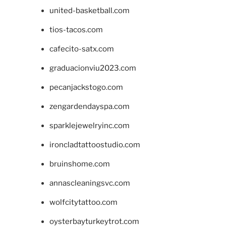
united-basketball.com
tios-tacos.com
cafecito-satx.com
graduacionviu2023.com
pecanjackstogo.com
zengardendayspa.com
sparklejewelryinc.com
ironcladtattoostudio.com
bruinshome.com
annascleaningsvc.com
wolfcitytattoo.com
oysterbayturkeytrot.com