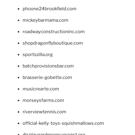
phoone24brookfield.com
mickeybarmama.com
roadwayconstructioninc.com
shopdragonflyboutique.com
sportszilla.org
batchprovisionsbar.com
brasserie-gobette.com
musicrearte.com
morseysfarms.com
riverviewtennis.com
official-kelly-toys-squishmallows.com
displaygardenonsuncrest.org