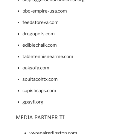
bbq-empire-usa.com
feedstoreva.com
drogopets.com
ediblechalk.com
tabletennisnearme.com
oaksofa.com
soultacohtx.com
capishcaps.com
gpsyfl.org
MEDIA PARTNER III
vwrepairarlington.com