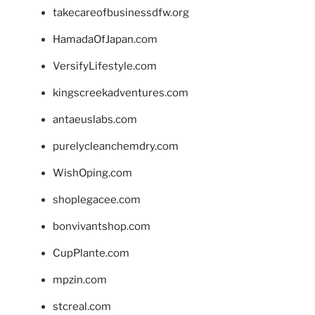
takecareofbusinessdfw.org
HamadaOfJapan.com
VersifyLifestyle.com
kingscreekadventures.com
antaeuslabs.com
purelycleanchemdry.com
WishOping.com
shoplegacee.com
bonvivantshop.com
CupPlante.com
mpzin.com
stcreal.com