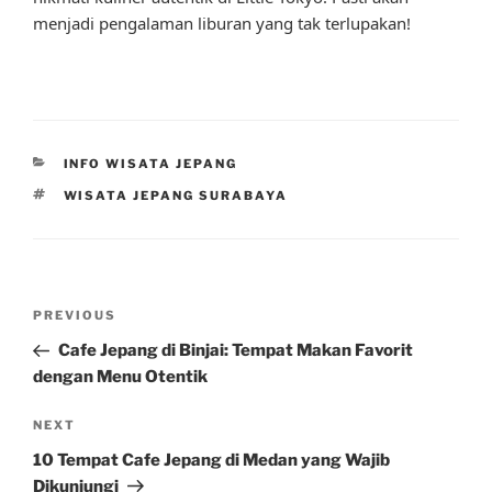
menjadi pengalaman liburan yang tak terlupakan!
CATEGORIES
INFO WISATA JEPANG
TAGS
WISATA JEPANG SURABAYA
Post
Previous
PREVIOUS
navigation
Post
Cafe Jepang di Binjai: Tempat Makan Favorit
dengan Menu Otentik
Next
NEXT
Post
10 Tempat Cafe Jepang di Medan yang Wajib
Dikunjungi