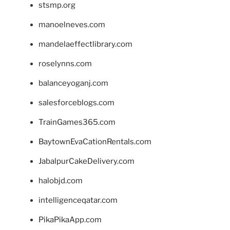
stsmp.org
manoelneves.com
mandelaeffectlibrary.com
roselynns.com
balanceyoganj.com
salesforceblogs.com
TrainGames365.com
BaytownEvaCationRentals.com
JabalpurCakeDelivery.com
halobjd.com
intelligenceqatar.com
PikaPikaApp.com