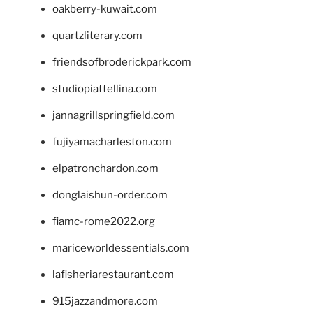
oakberry-kuwait.com
quartzliterary.com
friendsofbroderickpark.com
studiopiattellina.com
jannagrillspringfield.com
fujiyamacharleston.com
elpatronchardon.com
donglaishun-order.com
fiamc-rome2022.org
mariceworldessentials.com
lafisheriarestaurant.com
915jazzandmore.com