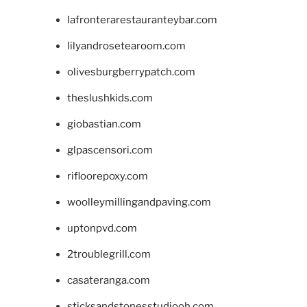
lafronterarestauranteybar.com
lilyandrosetearoom.com
olivesburgberrypatch.com
theslushkids.com
giobastian.com
glpascensori.com
rifloorepoxy.com
woolleymillingandpaving.com
uptonpvd.com
2troublegrill.com
casateranga.com
sticksandstonesstudiooh.com