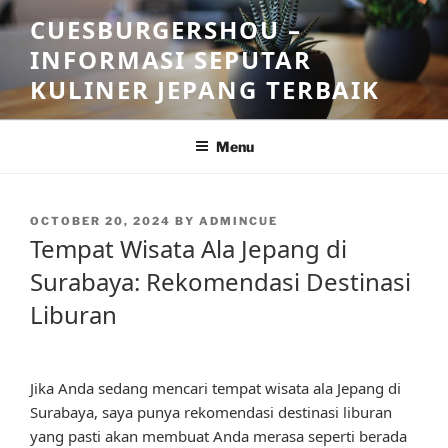
Skip
CUESBURGERSHOU –
to
INFORMASI SEPUTAR
content
KULINER JEPANG TERBAIK
Menu
POSTED
OCTOBER 20, 2024
BY
ADMINCUE
ON
Tempat Wisata Ala Jepang di
Surabaya: Rekomendasi Destinasi
Liburan
Jika Anda sedang mencari tempat wisata ala Jepang di
Surabaya, saya punya rekomendasi destinasi liburan
yang pasti akan membuat Anda merasa seperti berada