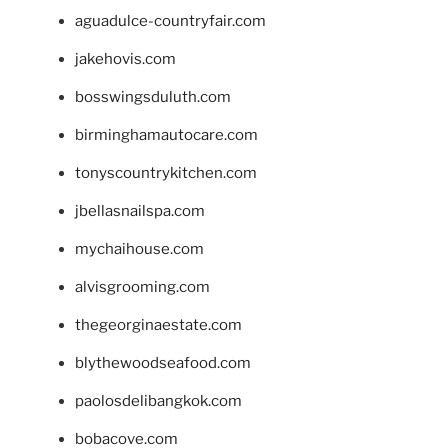
aguadulce-countryfair.com
jakehovis.com
bosswingsduluth.com
birminghamautocare.com
tonyscountrykitchen.com
jbellasnailspa.com
mychaihouse.com
alvisgrooming.com
thegeorginaestate.com
blythewoodseafood.com
paolosdelibangkok.com
bobacove.com