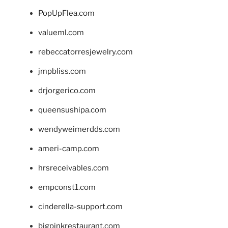
PopUpFlea.com
valueml.com
rebeccatorresjewelry.com
jmpbliss.com
drjorgerico.com
queensushipa.com
wendyweimerdds.com
ameri-camp.com
hrsreceivables.com
empconst1.com
cinderella-support.com
bigpinkrestaurant.com