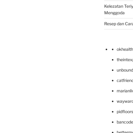
Kelezatan Teri
Menggoda
Resep dan Car
okhealt
theinte
unbound
catfrien
marianli
wayward
pidfloo
bancode
betterm