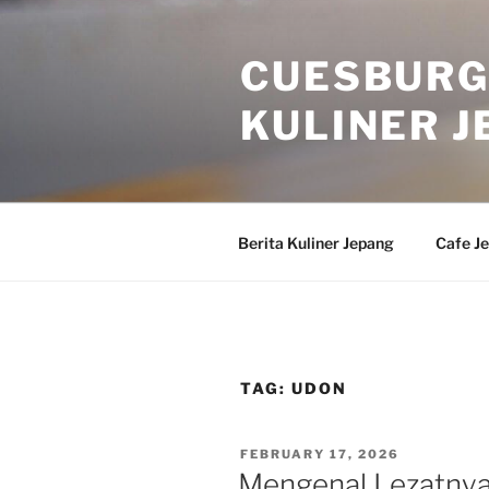
Skip
to
CUESBURG
content
KULINER J
Berita Kuliner Jepang
Cafe J
TAG:
UDON
POSTED
FEBRUARY 17, 2026
ON
Mengenal Lezatny