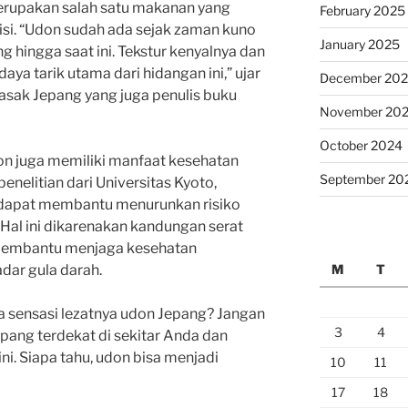
merupakan salah satu makanan yang
February 2025
isi. “Udon sudah ada sejak zaman kuno
January 2025
 hingga saat ini. Tekstur kenyalnya dan
aya tarik utama dari hidangan ini,” ujar
December 20
asak Jepang yang juga penulis buku
November 20
October 2024
don juga memiliki manfaat kesehatan
September 20
enelitian dari Universitas Kyoto,
 dapat membantu menurunkan risiko
 Hal ini dikarenakan kandungan serat
 membantu menjaga kesehatan
M
T
dar gula darah.
a sensasi lezatnya udon Jepang? Jangan
3
4
pang terdekat di sekitar Anda dan
ni. Siapa tahu, udon bisa menjadi
10
11
17
18