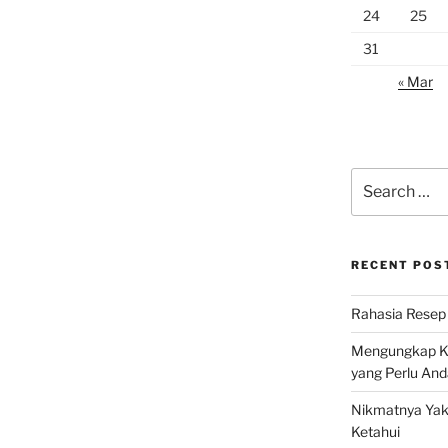
24
25
31
« Mar
Search
for:
RECENT POS
Rahasia Resep 
Mengungkap Ke
yang Perlu And
Nikmatnya Yaki
Ketahui