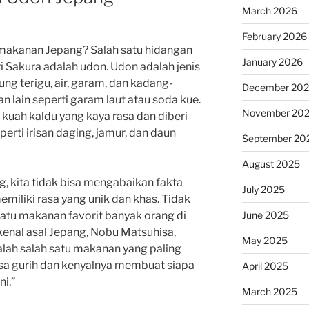
March 2026
February 2026
 makanan Jepang? Salah satu hidangan
January 2026
i Sakura adalah udon. Udon adalah jenis
ung terigu, air, garam, dan kadang-
December 20
lain seperti garam laut atau soda kue.
November 20
kuah kaldu yang kaya rasa dan diberi
rti irisan daging, jamur, dan daun
September 20
August 2025
, kita tidak bisa mengabaikan fakta
July 2025
iliki rasa yang unik dan khas. Tidak
June 2025
satu makanan favorit banyak orang di
rkenal asal Jepang, Nobu Matsuhisa,
May 2025
lah salah satu makanan yang paling
sa gurih dan kenyalnya membuat siapa
April 2025
ni.”
March 2025