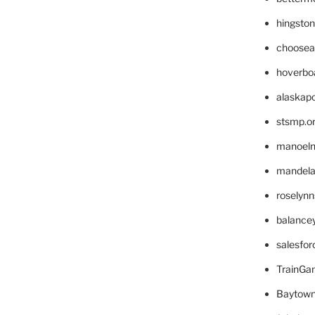
hingsto
choosea
hoverbo
alaskapo
stsmp.o
manoel
mandelae
roselyn
balance
salesfo
TrainG
Baytown