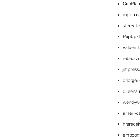
CupPlan
mpzin.c
stcreal.
PopUpFl
valueml
rebecca
jmpblis
drjorger
queensu
wendyw
ameri-
hrsrece
empcon