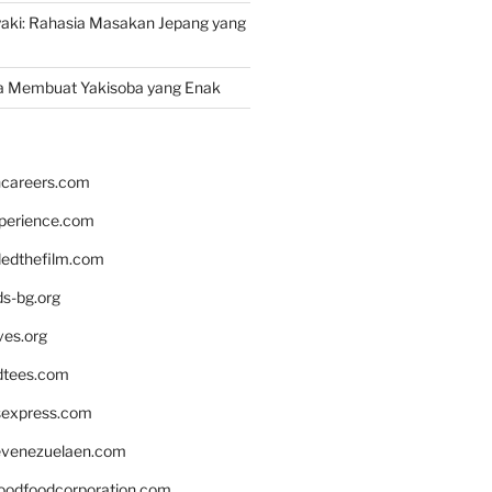
yaki: Rahasia Masakan Jepang yang
a Membuat Yakisoba yang Enak
hcareers.com
xperience.com
edthefilm.com
ds-bg.org
ves.org
tees.com
rsexpress.com
venezuelaen.com
oodfoodcorporation.com