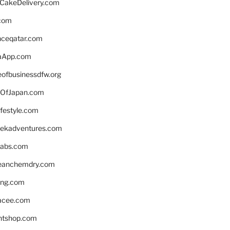
rCakeDelivery.com
.com
enceqatar.com
aApp.com
eofbusinessdfw.org
OfJapan.com
ifestyle.com
eekadventures.com
labs.com
leanchemdry.com
ing.com
acee.com
ntshop.com