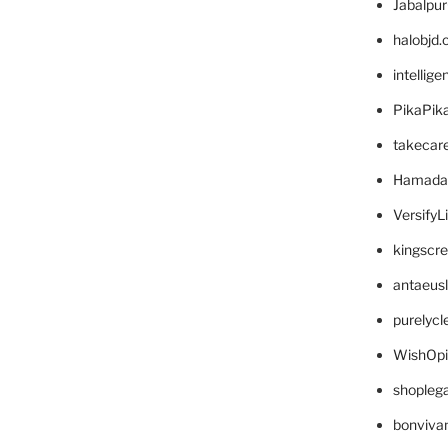
Jabalpu
halobjd
intellig
PikaPik
takecar
Hamada
VersifyL
kingscr
antaeus
purelyc
WishOp
shopleg
bonviva