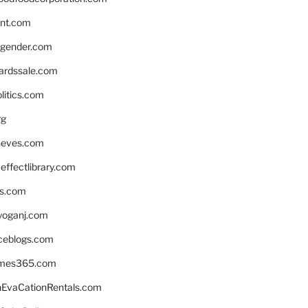
nnt.com
gender.com
ardssale.com
litics.com
rg
neves.com
ffectlibrary.com
ns.com
yoganj.com
rceblogs.com
ames365.com
EvaCationRentals.com