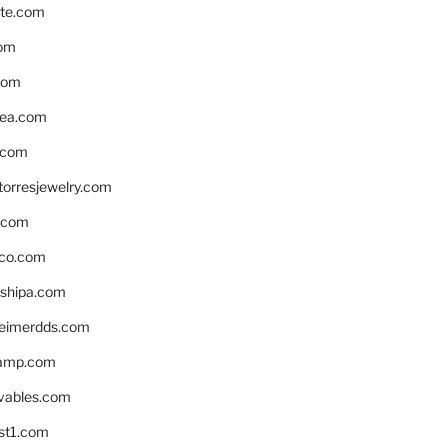
te.com
om
com
ea.com
.com
torresjewelry.com
s.com
ico.com
shipa.com
eimerdds.com
camp.com
ivables.com
st1.com