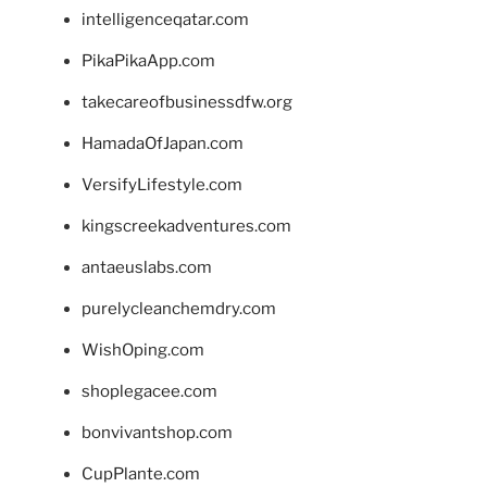
intelligenceqatar.com
PikaPikaApp.com
takecareofbusinessdfw.org
HamadaOfJapan.com
VersifyLifestyle.com
kingscreekadventures.com
antaeuslabs.com
purelycleanchemdry.com
WishOping.com
shoplegacee.com
bonvivantshop.com
CupPlante.com