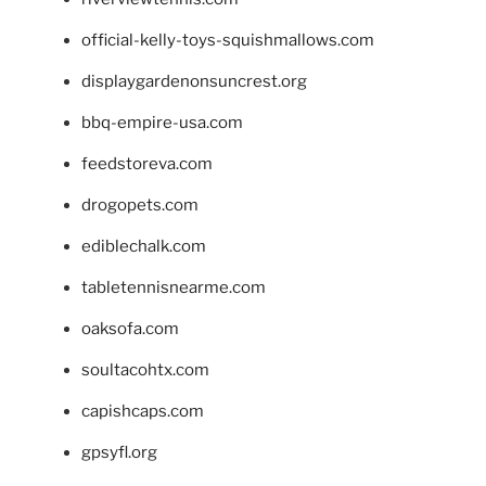
official-kelly-toys-squishmallows.com
displaygardenonsuncrest.org
bbq-empire-usa.com
feedstoreva.com
drogopets.com
ediblechalk.com
tabletennisnearme.com
oaksofa.com
soultacohtx.com
capishcaps.com
gpsyfl.org