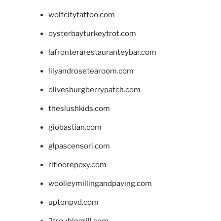
wolfcitytattoo.com
oysterbayturkeytrot.com
lafronterarestauranteybar.com
lilyandrosetearoom.com
olivesburgberrypatch.com
theslushkids.com
giobastian.com
glpascensori.com
rifloorepoxy.com
woolleymillingandpaving.com
uptonpvd.com
2troublegrill.com