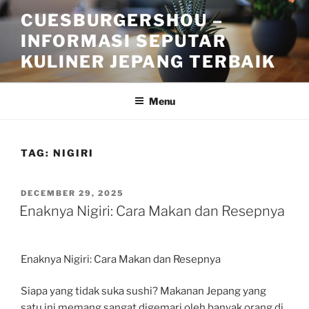
Skip
CUESBURGERSHOU –
to
INFORMASI SEPUTAR
content
KULINER JEPANG TERBAIK
Menu
TAG:
NIGIRI
POSTED
DECEMBER 29, 2025
ON
Enaknya Nigiri: Cara Makan dan Resepnya
Enaknya Nigiri: Cara Makan dan Resepnya
Siapa yang tidak suka sushi? Makanan Jepang yang
satu ini memang sangat digemari oleh banyak orang di