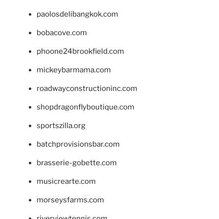
paolosdelibangkok.com
bobacove.com
phoone24brookfield.com
mickeybarmama.com
roadwayconstructioninc.com
shopdragonflyboutique.com
sportszilla.org
batchprovisionsbar.com
brasserie-gobette.com
musicrearte.com
morseysfarms.com
riverviewtennis.com