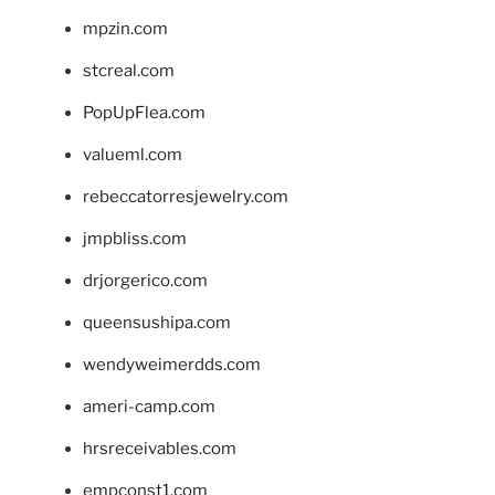
mpzin.com
stcreal.com
PopUpFlea.com
valueml.com
rebeccatorresjewelry.com
jmpbliss.com
drjorgerico.com
queensushipa.com
wendyweimerdds.com
ameri-camp.com
hrsreceivables.com
empconst1.com