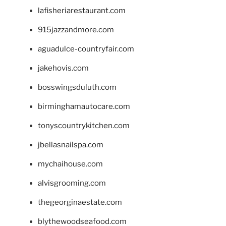
lafisheriarestaurant.com
915jazzandmore.com
aguadulce-countryfair.com
jakehovis.com
bosswingsduluth.com
birminghamautocare.com
tonyscountrykitchen.com
jbellasnailspa.com
mychaihouse.com
alvisgrooming.com
thegeorginaestate.com
blythewoodseafood.com