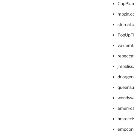
CupPlan
mpzin.c
stcreal.
PopUpFl
valueml
rebecca
jmpblis
drjorger
queensu
wendyw
ameri-
hrsrece
empcon