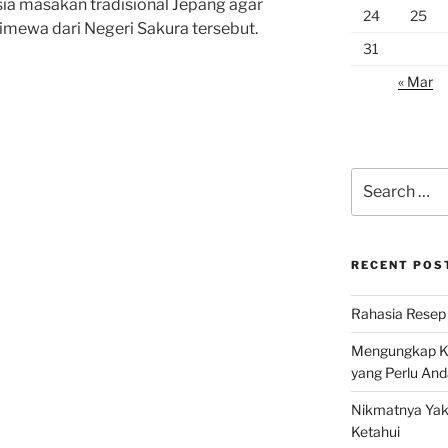
a masakan tradisional Jepang agar
24
25
timewa dari Negeri Sakura tersebut.
31
« Mar
Search
for:
RECENT POS
Rahasia Resep 
Mengungkap Ke
yang Perlu And
Nikmatnya Yaki
Ketahui