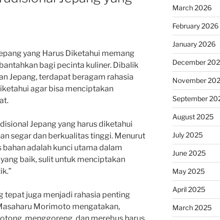
March 2026
February 2026
January 2026
Jepang yang Harus Diketahui memang
December 20
bantahkan bagi pecinta kuliner. Dibalik
an Jepang, terdapat beragam rahasia
November 20
diketahui agar bisa menciptakan
September 20
at.
August 2025
disional Jepang yang harus diketahui
July 2025
 segar dan berkualitas tinggi. Menurut
s bahan adalah kunci utama dalam
June 2025
ang baik, sulit untuk menciptakan
ik.”
May 2025
April 2025
g tepat juga menjadi rahasia penting
Masaharu Morimoto mengatakan,
March 2025
otong, menggoreng, dan merebus harus