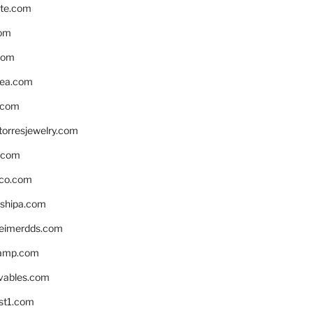
te.com
om
com
ea.com
.com
torresjewelry.com
s.com
ico.com
shipa.com
eimerdds.com
camp.com
ivables.com
st1.com