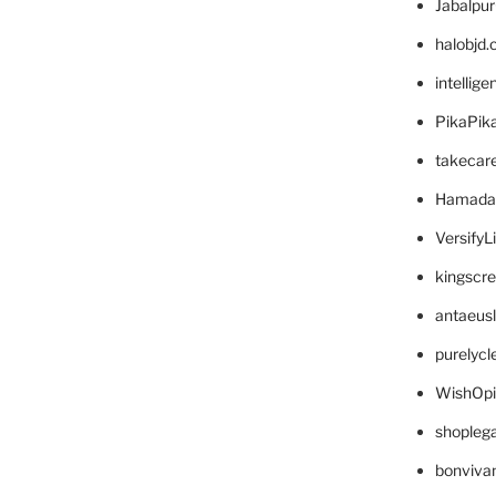
Jabalpu
halobjd
intellig
PikaPik
takecar
Hamada
VersifyL
kingscr
antaeus
purelyc
WishOp
shopleg
bonviva