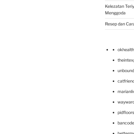
Kelezatan Teri
Menggoda
Resep dan Car
okhealt
theinte
unbound
catfrien
marianli
wayward
pidfloo
bancode
betterm