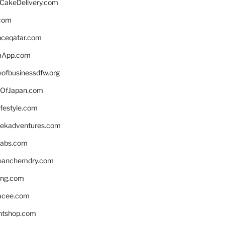
rCakeDelivery.com
.com
enceqatar.com
aApp.com
eofbusinessdfw.org
OfJapan.com
ifestyle.com
eekadventures.com
labs.com
leanchemdry.com
ing.com
acee.com
ntshop.com