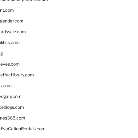
nnt.com
gender.com
ardssale.com
litics.com
rg
neves.com
ffectlibrary.com
ns.com
yoganj.com
rceblogs.com
ames365.com
EvaCationRentals.com