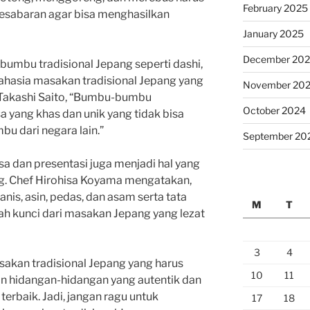
February 2025
kesabaran agar bisa menghasilkan
January 2025
December 20
bumbu tradisional Jepang seperti dashi,
rahasia masakan tradisional Jepang yang
November 20
 Takashi Saito, “Bumbu-bumbu
October 2024
sa yang khas dan unik yang tidak bisa
u dari negara lain.”
September 20
rasa dan presentasi juga menjadi hal yang
g. Chef Hirohisa Koyama mengatakan,
is, asin, pedas, dan asam serta tata
M
T
ah kunci dari masakan Jepang yang lezat
3
4
akan tradisional Jepang yang harus
10
11
kan hidangan-hidangan yang autentik dan
terbaik. Jadi, jangan ragu untuk
17
18