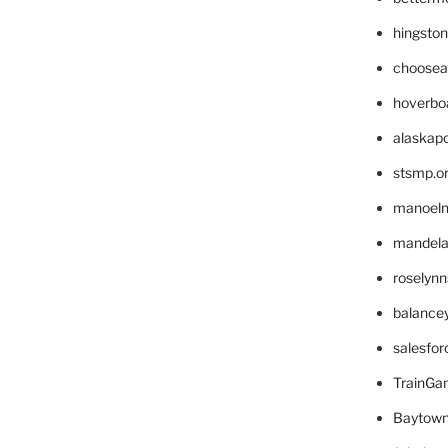
hingsto
choosea
hoverbo
alaskapo
stsmp.o
manoel
mandelae
roselyn
balance
salesfo
TrainG
Baytown