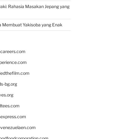
yaki: Rahasia Masakan Jepang yang
a Membuat Yakisoba yang Enak
hcareers.com
xperience.com
edthefilm.com
ds-bg.org
ves.org
tees.com
rsexpress.com
venezuelaen.com
oodfoodcorporation.com