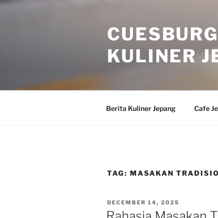
Skip
to
CUESBURG
content
KULINER J
Berita Kuliner Jepang
Cafe J
TAG:
MASAKAN TRADISIO
POSTED
DECEMBER 14, 2025
ON
Rahasia Masakan T