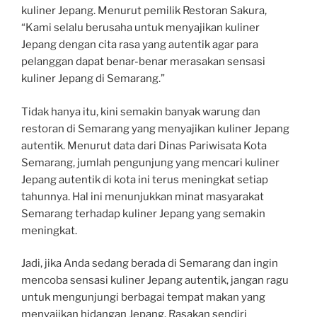
kuliner Jepang. Menurut pemilik Restoran Sakura,
“Kami selalu berusaha untuk menyajikan kuliner
Jepang dengan cita rasa yang autentik agar para
pelanggan dapat benar-benar merasakan sensasi
kuliner Jepang di Semarang.”
Tidak hanya itu, kini semakin banyak warung dan
restoran di Semarang yang menyajikan kuliner Jepang
autentik. Menurut data dari Dinas Pariwisata Kota
Semarang, jumlah pengunjung yang mencari kuliner
Jepang autentik di kota ini terus meningkat setiap
tahunnya. Hal ini menunjukkan minat masyarakat
Semarang terhadap kuliner Jepang yang semakin
meningkat.
Jadi, jika Anda sedang berada di Semarang dan ingin
mencoba sensasi kuliner Jepang autentik, jangan ragu
untuk mengunjungi berbagai tempat makan yang
menyajikan hidangan Jepang. Rasakan sendiri