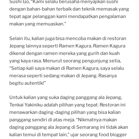
Sushi Go, “Kami selalu berusaha menyajikan sushi
dengan bahan-bahan terbaik dan teknik memasak yang
tepat agar pelanggan kami mendapatkan pengalaman
makan yang memuaskan.”
Selain itu, kalian juga bisa mencoba makan di restoran
Jepang lainnya seperti Ramen Kagura. Ramen Kagura
dikenal dengan ramen mereka yang gurih dan kuah
yang kaya rasa. Menurut seorang pengunjung setia,
“Setiap kali saya makan di Ramen Kagura, saya selalu
merasa seperti sedang makan di Jepang. Rasanya
begitu autentik!”
Untuk kalian yang suka daging panggang ala Jepang,
Tenkai Yakiniku adalah pilihan yang tepat. Restoran ini
menawarkan daging-daging pilihan yang bisa kalian
panggang sendiri di atas meja. “Nikmatnya makan
daging panggang ala Jepang di Semarang ini tidak akan
kalian temui di tempat lain,” ujar seorang food blogger