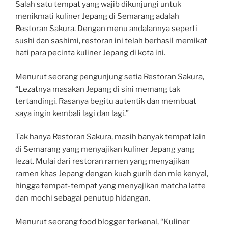
Salah satu tempat yang wajib dikunjungi untuk
menikmati kuliner Jepang di Semarang adalah
Restoran Sakura. Dengan menu andalannya seperti
sushi dan sashimi, restoran ini telah berhasil memikat
hati para pecinta kuliner Jepang di kota ini.
Menurut seorang pengunjung setia Restoran Sakura,
“Lezatnya masakan Jepang di sini memang tak
tertandingi. Rasanya begitu autentik dan membuat
saya ingin kembali lagi dan lagi.”
Tak hanya Restoran Sakura, masih banyak tempat lain
di Semarang yang menyajikan kuliner Jepang yang
lezat. Mulai dari restoran ramen yang menyajikan
ramen khas Jepang dengan kuah gurih dan mie kenyal,
hingga tempat-tempat yang menyajikan matcha latte
dan mochi sebagai penutup hidangan.
Menurut seorang food blogger terkenal, “Kuliner