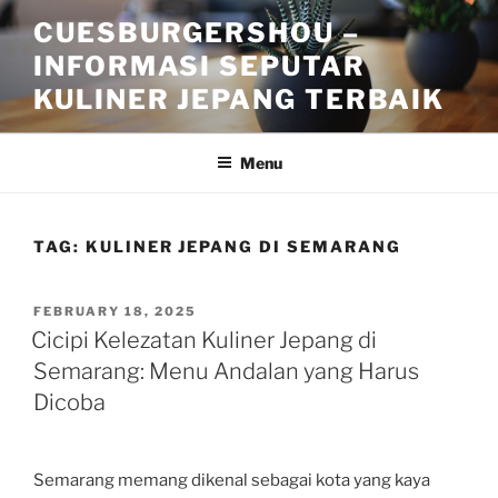
Skip
CUESBURGERSHOU –
to
INFORMASI SEPUTAR
content
KULINER JEPANG TERBAIK
Menu
TAG:
KULINER JEPANG DI SEMARANG
POSTED
FEBRUARY 18, 2025
ON
Cicipi Kelezatan Kuliner Jepang di
Semarang: Menu Andalan yang Harus
Dicoba
Semarang memang dikenal sebagai kota yang kaya