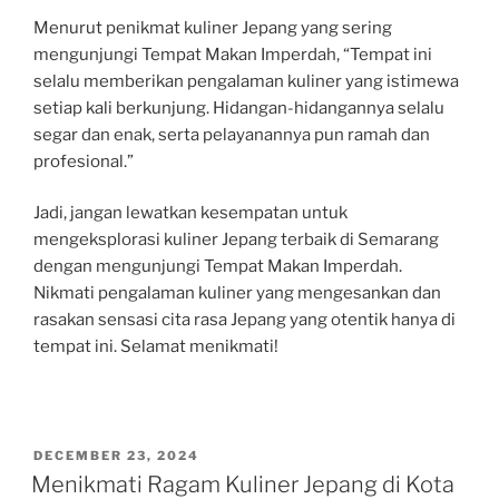
Menurut penikmat kuliner Jepang yang sering
mengunjungi Tempat Makan Imperdah, “Tempat ini
selalu memberikan pengalaman kuliner yang istimewa
setiap kali berkunjung. Hidangan-hidangannya selalu
segar dan enak, serta pelayanannya pun ramah dan
profesional.”
Jadi, jangan lewatkan kesempatan untuk
mengeksplorasi kuliner Jepang terbaik di Semarang
dengan mengunjungi Tempat Makan Imperdah.
Nikmati pengalaman kuliner yang mengesankan dan
rasakan sensasi cita rasa Jepang yang otentik hanya di
tempat ini. Selamat menikmati!
POSTED
DECEMBER 23, 2024
ON
Menikmati Ragam Kuliner Jepang di Kota