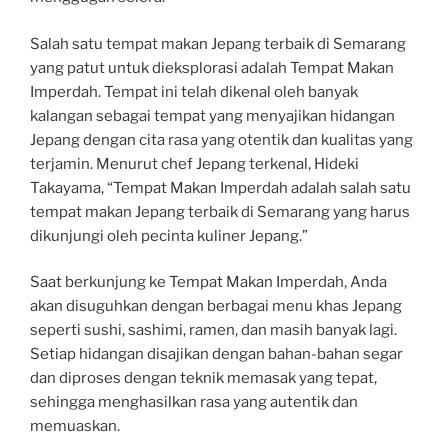
Salah satu tempat makan Jepang terbaik di Semarang
yang patut untuk dieksplorasi adalah Tempat Makan
Imperdah. Tempat ini telah dikenal oleh banyak
kalangan sebagai tempat yang menyajikan hidangan
Jepang dengan cita rasa yang otentik dan kualitas yang
terjamin. Menurut chef Jepang terkenal, Hideki
Takayama, “Tempat Makan Imperdah adalah salah satu
tempat makan Jepang terbaik di Semarang yang harus
dikunjungi oleh pecinta kuliner Jepang.”
Saat berkunjung ke Tempat Makan Imperdah, Anda
akan disuguhkan dengan berbagai menu khas Jepang
seperti sushi, sashimi, ramen, dan masih banyak lagi.
Setiap hidangan disajikan dengan bahan-bahan segar
dan diproses dengan teknik memasak yang tepat,
sehingga menghasilkan rasa yang autentik dan
memuaskan.