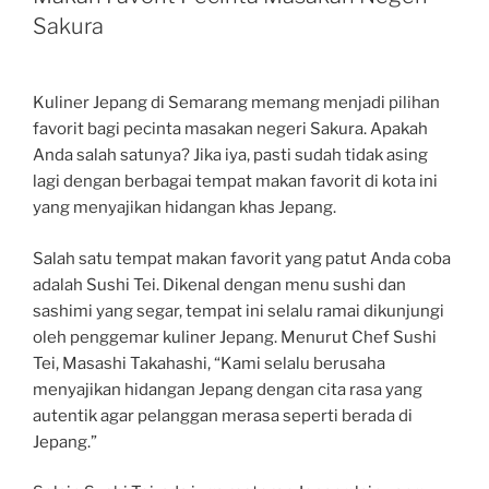
Sakura
Kuliner Jepang di Semarang memang menjadi pilihan
favorit bagi pecinta masakan negeri Sakura. Apakah
Anda salah satunya? Jika iya, pasti sudah tidak asing
lagi dengan berbagai tempat makan favorit di kota ini
yang menyajikan hidangan khas Jepang.
Salah satu tempat makan favorit yang patut Anda coba
adalah Sushi Tei. Dikenal dengan menu sushi dan
sashimi yang segar, tempat ini selalu ramai dikunjungi
oleh penggemar kuliner Jepang. Menurut Chef Sushi
Tei, Masashi Takahashi, “Kami selalu berusaha
menyajikan hidangan Jepang dengan cita rasa yang
autentik agar pelanggan merasa seperti berada di
Jepang.”