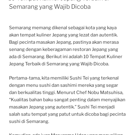
Semarang yang Wajib Dicoba
Semarang memang dikenal sebagai kota yang kaya
akan tempat kuliner Jepang yang lezat dan autentik.
Bagi pecinta masakan Jepang, pastinya akan merasa
senang dengan keberagaman restoran Jepang yang
ada di Semarang. Berikut ini adalah 10 Tempat Kuliner
Jepang Terbaik di Semarang yang Wajib Dicoba.
Pertama-tama, kita memiliki Sushi Tei yang terkenal
dengan menu sushi dan sashimi mereka yang segar
dan berkualitas tinggi. Menurut Chef Nobu Matsuhisa,
“Kualitas bahan baku sangat penting dalam menyajikan
masakan Jepang yang autentik.” Sushi Tei menjadi
salah satu tempat yang patut untuk dicoba bagi pecinta
sushi di Semarang.