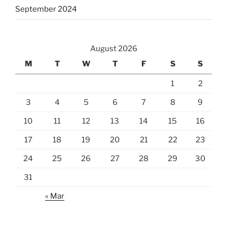
September 2024
August 2026
M
T
W
T
F
S
S
1
2
3
4
5
6
7
8
9
10
11
12
13
14
15
16
17
18
19
20
21
22
23
24
25
26
27
28
29
30
31
« Mar