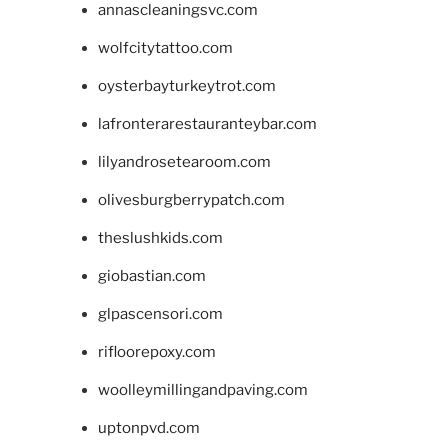
annascleaningsvc.com
wolfcitytattoo.com
oysterbayturkeytrot.com
lafronterarestauranteybar.com
lilyandrosetearoom.com
olivesburgberrypatch.com
theslushkids.com
giobastian.com
glpascensori.com
rifloorepoxy.com
woolleymillingandpaving.com
uptonpvd.com