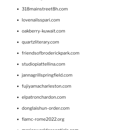
318mainstreet8h.com
lovenailsspari.com
oakberry-kuwait.com
quartzliterary.com
friendsofbroderickpark.com
studiopiattellina.com
jannagrillspringfield.com
fujiyamacharleston.com
elpatronchardon.com
donglaishun-order.com
fiamc-rome2022.org