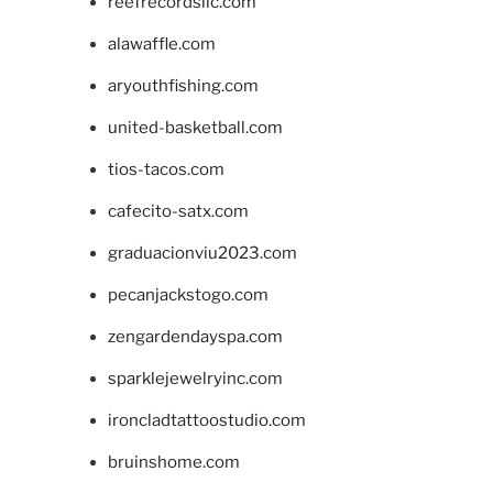
reefrecordsllc.com
alawaffle.com
aryouthfishing.com
united-basketball.com
tios-tacos.com
cafecito-satx.com
graduacionviu2023.com
pecanjackstogo.com
zengardendayspa.com
sparklejewelryinc.com
ironcladtattoostudio.com
bruinshome.com