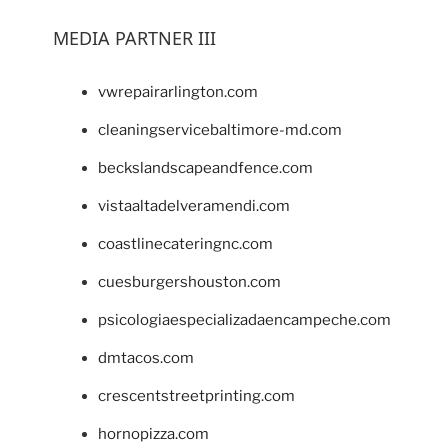
MEDIA PARTNER III
vwrepairarlington.com
cleaningservicebaltimore-md.com
beckslandscapeandfence.com
vistaaltadelveramendi.com
coastlinecateringnc.com
cuesburgershouston.com
psicologiaespecializadaencampeche.com
dmtacos.com
crescentstreetprinting.com
hornopizza.com