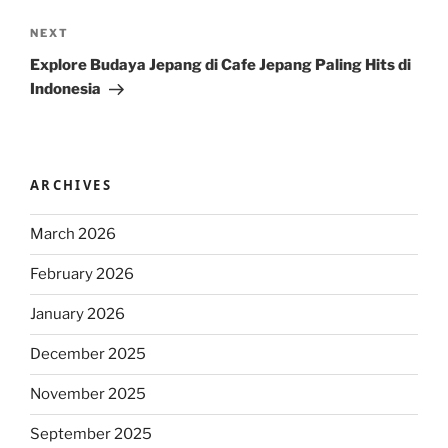
Next
NEXT
Post
Explore Budaya Jepang di Cafe Jepang Paling Hits di
Indonesia
ARCHIVES
March 2026
February 2026
January 2026
December 2025
November 2025
September 2025