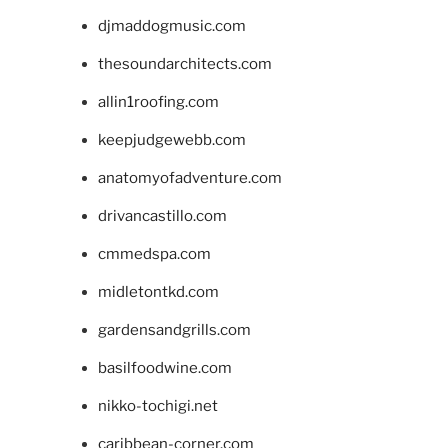
djmaddogmusic.com
thesoundarchitects.com
allin1roofing.com
keepjudgewebb.com
anatomyofadventure.com
drivancastillo.com
cmmedspa.com
midletontkd.com
gardensandgrills.com
basilfoodwine.com
nikko-tochigi.net
caribbean-corner.com