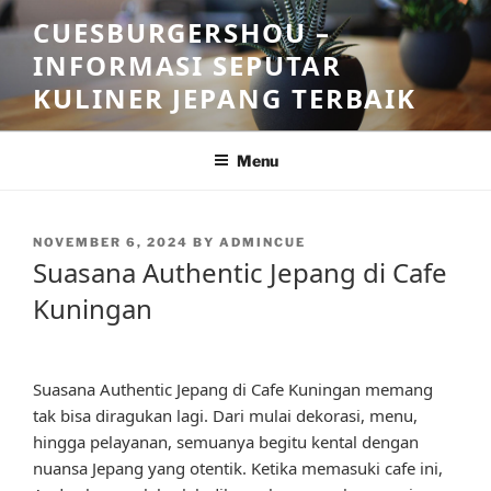
Skip
CUESBURGERSHOU –
to
INFORMASI SEPUTAR
content
KULINER JEPANG TERBAIK
Menu
POSTED
NOVEMBER 6, 2024
BY
ADMINCUE
ON
Suasana Authentic Jepang di Cafe
Kuningan
Suasana Authentic Jepang di Cafe Kuningan memang
tak bisa diragukan lagi. Dari mulai dekorasi, menu,
hingga pelayanan, semuanya begitu kental dengan
nuansa Jepang yang otentik. Ketika memasuki cafe ini,