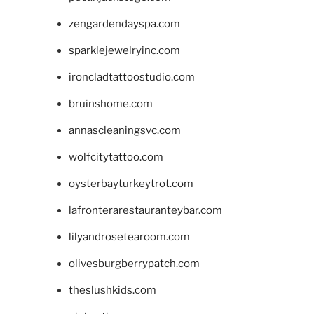
zengardendayspa.com
sparklejewelryinc.com
ironcladtattoostudio.com
bruinshome.com
annascleaningsvc.com
wolfcitytattoo.com
oysterbayturkeytrot.com
lafronterarestauranteybar.com
lilyandrosetearoom.com
olivesburgberrypatch.com
theslushkids.com