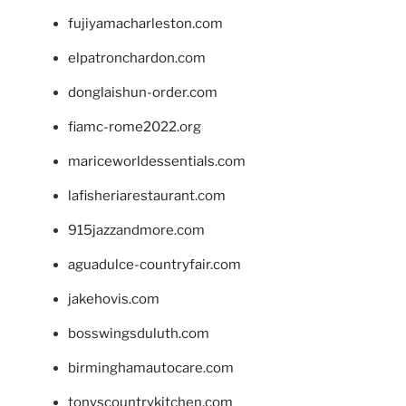
fujiyamacharleston.com
elpatronchardon.com
donglaishun-order.com
fiamc-rome2022.org
mariceworldessentials.com
lafisheriarestaurant.com
915jazzandmore.com
aguadulce-countryfair.com
jakehovis.com
bosswingsduluth.com
birminghamautocare.com
tonyscountrykitchen.com