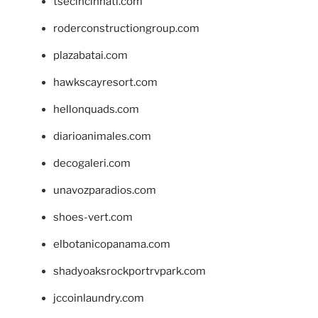
tsecincinnati.com
roderconstructiongroup.com
plazabatai.com
hawkscayresort.com
hellonquads.com
diarioanimales.com
decogaleri.com
unavozparadios.com
shoes-vert.com
elbotanicopanama.com
shadyoaksrockportrvpark.com
jccoinlaundry.com