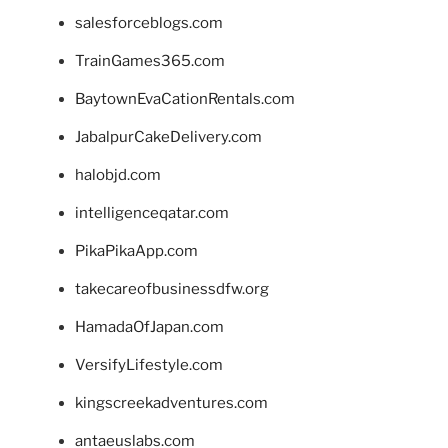
salesforceblogs.com
TrainGames365.com
BaytownEvaCationRentals.com
JabalpurCakeDelivery.com
halobjd.com
intelligenceqatar.com
PikaPikaApp.com
takecareofbusinessdfw.org
HamadaOfJapan.com
VersifyLifestyle.com
kingscreekadventures.com
antaeuslabs.com