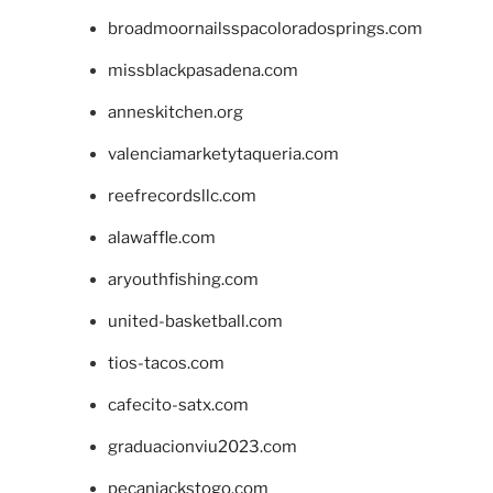
broadmoornailsspacoloradosprings.com
missblackpasadena.com
anneskitchen.org
valenciamarketytaqueria.com
reefrecordsllc.com
alawaffle.com
aryouthfishing.com
united-basketball.com
tios-tacos.com
cafecito-satx.com
graduacionviu2023.com
pecanjackstogo.com