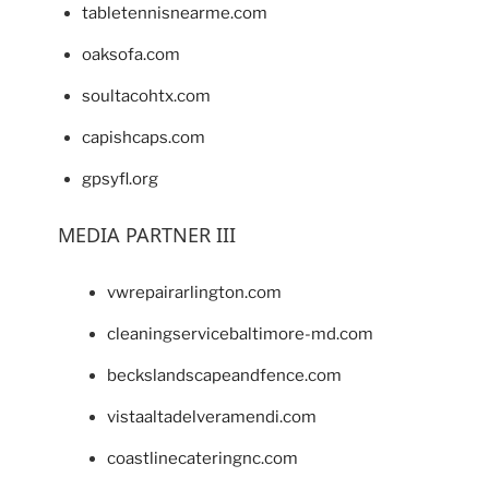
tabletennisnearme.com
oaksofa.com
soultacohtx.com
capishcaps.com
gpsyfl.org
MEDIA PARTNER III
vwrepairarlington.com
cleaningservicebaltimore-md.com
beckslandscapeandfence.com
vistaaltadelveramendi.com
coastlinecateringnc.com