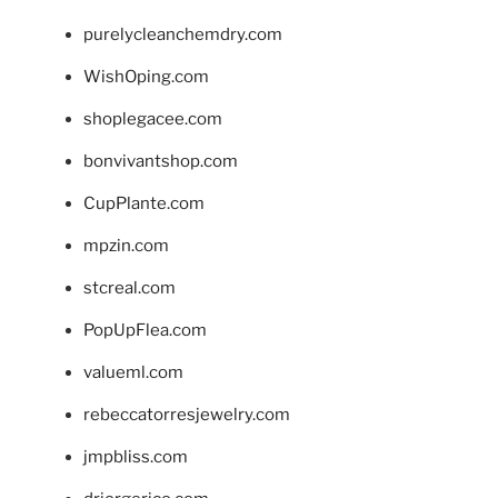
purelycleanchemdry.com
WishOping.com
shoplegacee.com
bonvivantshop.com
CupPlante.com
mpzin.com
stcreal.com
PopUpFlea.com
valueml.com
rebeccatorresjewelry.com
jmpbliss.com