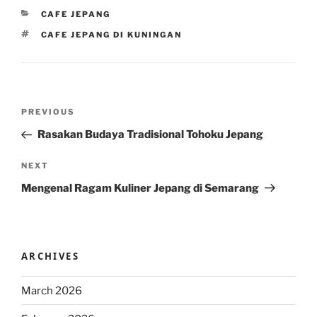
CATEGORIES
CAFE JEPANG
TAGS
CAFE JEPANG DI KUNINGAN
Post
Previous
PREVIOUS
navigation
Post
Rasakan Budaya Tradisional Tohoku Jepang
Next
NEXT
Post
Mengenal Ragam Kuliner Jepang di Semarang
ARCHIVES
March 2026