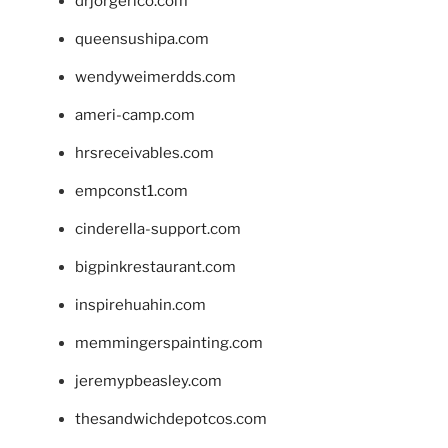
drjorgerico.com
queensushipa.com
wendyweimerdds.com
ameri-camp.com
hrsreceivables.com
empconst1.com
cinderella-support.com
bigpinkrestaurant.com
inspirehuahin.com
memmingerspainting.com
jeremypbeasley.com
thesandwichdepotcos.com