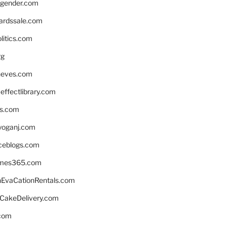
gender.com
ardssale.com
litics.com
rg
neves.com
ffectlibrary.com
ns.com
yoganj.com
rceblogs.com
ames365.com
EvaCationRentals.com
rCakeDelivery.com
.com