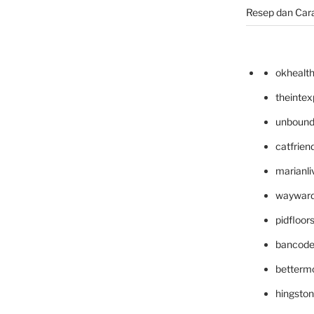
Resep dan Car
okhealt
theinte
unbound
catfrien
marianli
wayward
pidfloo
bancode
betterm
hingsto