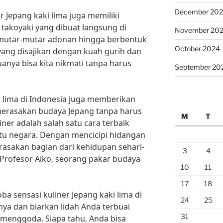
December 20
er Jepang kaki lima juga memiliki
, takoyaki yang dibuat langsung di
November 20
mutar-mutar adonan hingga berbentuk
October 2024
ang disajikan dengan kuah gurih dan
nya bisa kita nikmati tanpa harus
September 20
i lima di Indonesia juga memberikan
merasakan budaya Jepang tanpa harus
M
T
iner adalah salah satu cara terbaik
u negara. Dengan mencicipi hidangan
erasakan bagian dari kehidupan sehari-
3
4
 Profesor Aiko, seorang pakar budaya
10
11
17
18
ba sensasi kuliner Jepang kaki lima di
24
25
nya dan biarkan lidah Anda terbuai
31
g menggoda. Siapa tahu, Anda bisa