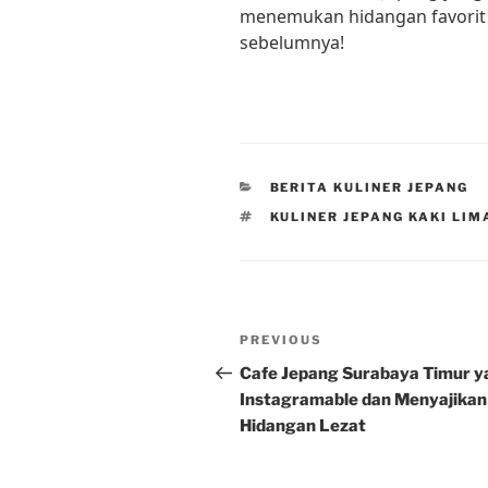
menemukan hidangan favorit 
sebelumnya!
CATEGORIES
BERITA KULINER JEPANG
TAGS
KULINER JEPANG KAKI LIM
Post
Previous
PREVIOUS
navigation
Post
Cafe Jepang Surabaya Timur y
Instagramable dan Menyajikan
Hidangan Lezat