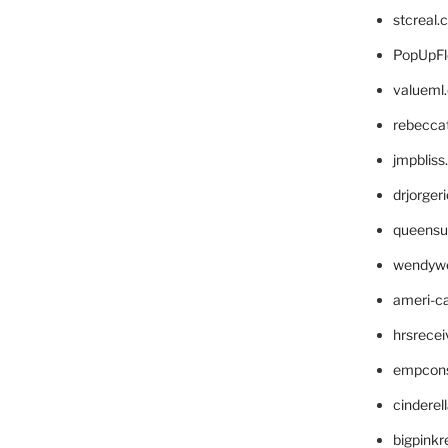
stcreal.
PopUpFl
valueml
rebecca
jmpblis
drjorger
queensu
wendyw
ameri-
hrsrece
empcon
cinderel
bigpinkr