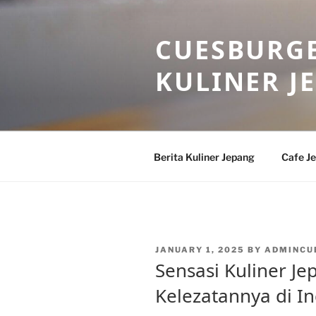
Skip
to
CUESBURGE
content
KULINER J
Berita Kuliner Jepang
Cafe J
POSTED
JANUARY 1, 2025
BY
ADMINCU
ON
Sensasi Kuliner J
Kelezatannya di I