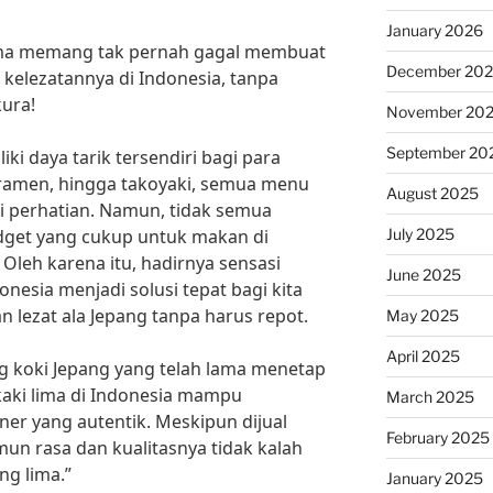
January 2026
 lima memang tak pernah gagal membuat
December 20
 kelezatannya di Indonesia, tanpa
kura!
November 20
September 20
i daya tarik tersendiri bagi para
 ramen, hingga takoyaki, semua menu
August 2025
ri perhatian. Namun, tidak semua
July 2025
dget yang cukup untuk makan di
Oleh karena itu, hadirnya sensasi
June 2025
donesia menjadi solusi tepat bagi kita
 lezat ala Jepang tanpa harus repot.
May 2025
April 2025
g koki Jepang yang telah lama menetap
 kaki lima di Indonesia mampu
March 2025
er yang autentik. Meskipun dijual
February 2025
un rasa dan kualitasnya tidak kalah
ng lima.”
January 2025