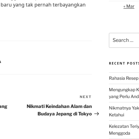
baru yang tak pernah terbayangkan
« Mar
Search
for:
A
RECENT POST
Rahasia Resep 
Mengungkap Ke
yang Perlu And
NEXT
Next
Post
ang
Nikmati Keindahan Alam dan
Nikmatnya Yaki
Budaya Jepang di Tokyo
Ketahui
Kelezatan Teri
Menggoda