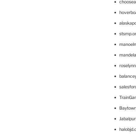
choosea
hoverbo
alaskapo
stsmp.o
manoel
mandelae
roselyn
balance
salesfo
TrainG
Baytown
Jabalpu
halobjd