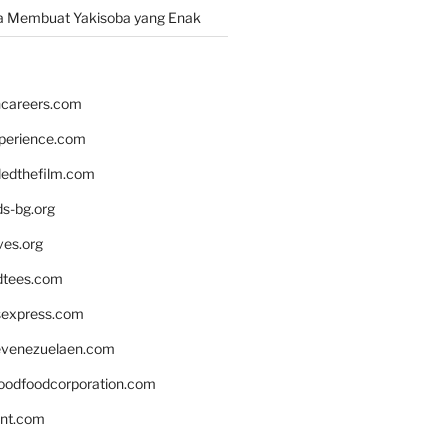
a Membuat Yakisoba yang Enak
hcareers.com
xperience.com
edthefilm.com
ds-bg.org
ves.org
tees.com
rsexpress.com
venezuelaen.com
oodfoodcorporation.com
nnt.com