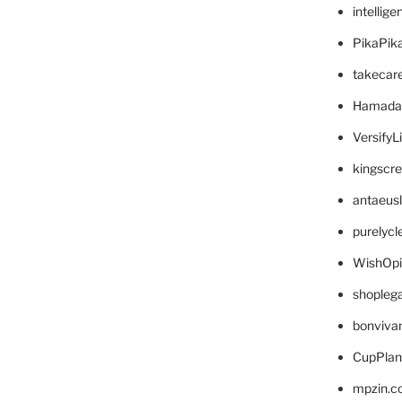
intellig
PikaPik
takecar
Hamada
VersifyL
kingscr
antaeus
purelyc
WishOp
shopleg
bonviva
CupPlan
mpzin.c