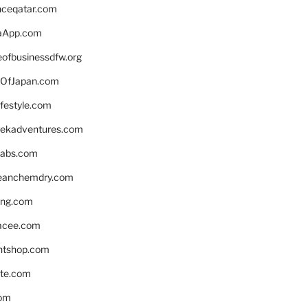
enceqatar.com
aApp.com
eofbusinessdfw.org
OfJapan.com
ifestyle.com
eekadventures.com
labs.com
leanchemdry.com
ing.com
acee.com
ntshop.com
te.com
om