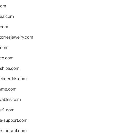
com
ea.com
.com
torresjewelry.com
s.com
ico.com
shipa.com
eimerdds.com
camp.com
ivables.com
st1.com
la-support.com
estaurant.com