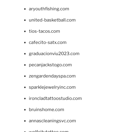
aryouthfishing.com
united-basketball.com
tios-tacos.com
cafecito-satx.com
graduacionviu2023.com
pecanjackstogo.com
zengardendayspa.com
sparklejewelryinc.com
ironcladtattoostudio.com
bruinshome.com
annascleaningsvc.com
wolfcitytattoo.com