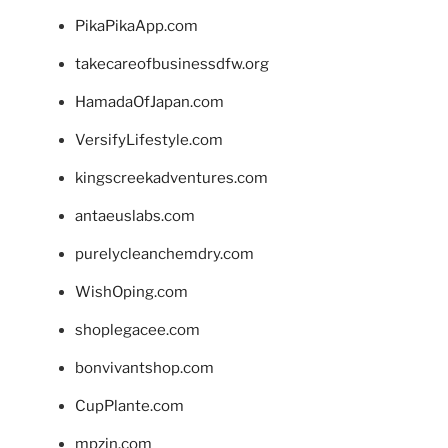
PikaPikaApp.com
takecareofbusinessdfw.org
HamadaOfJapan.com
VersifyLifestyle.com
kingscreekadventures.com
antaeuslabs.com
purelycleanchemdry.com
WishOping.com
shoplegacee.com
bonvivantshop.com
CupPlante.com
mpzin.com