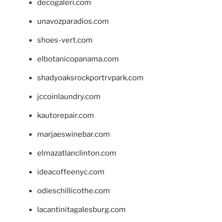
decogaleri.com
unavozparadios.com
shoes-vert.com
elbotanicopanama.com
shadyoaksrockportrvpark.com
jccoinlaundry.com
kautorepair.com
marjaeswinebar.com
elmazatlanclinton.com
ideacoffeenyc.com
odieschillicothe.com
lacantinitagalesburg.com