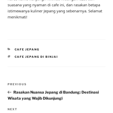
suasana yang nyaman di cafe ini, dan rasakan betapa
istimewanya kuliner Jepang yang sebenarnya. Selamat
menikmati!
CATEGORIES
CAFE JEPANG
TAGS
CAFE JEPANG DI BINJAI
Post
Previous
PREVIOUS
navigation
Post
Rasakan Nuansa Jepang di Bandung: Destinasi
Wisata yang Wajib Dikunjungi
Next
NEXT