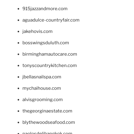
915jazzandmore.com
aguadulce-countryfair.com
jakehovis.com
bosswingsduluth.com
birminghamautocare.com
tonyscountrykitchen.com
jbellasnailspa.com
mychaihouse.com
alvisgrooming.com
thegeorginaestate.com
blythewoodseafood.com
paolosdelibangkok.com