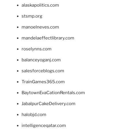
alaskapolitics.com
stsmp.org
manoelneves.com
mandelaeffectlibrary.com
roselynns.com
balanceyoganj.com
salesforceblogs.com
TrainGames365.com
BaytownEvaCationRentals.com
JabalpurCakeDelivery.com
halobjd.com
intelligenceqatar.com