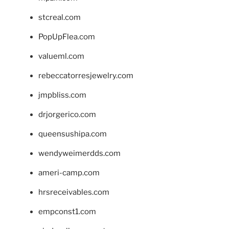
stcreal.com
PopUpFlea.com
valueml.com
rebeccatorresjewelry.com
jmpbliss.com
drjorgerico.com
queensushipa.com
wendyweimerdds.com
ameri-camp.com
hrsreceivables.com
empconst1.com