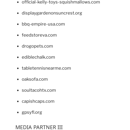
official-kelly-toys-squishmallows.com
displaygardenonsuncrest.org
bbq-empire-usa.com
feedstoreva.com
drogopets.com
ediblechalk.com
tabletennisnearme.com
oaksofa.com
soultacohtx.com
capishcaps.com
gpsyfl.org
MEDIA PARTNER III