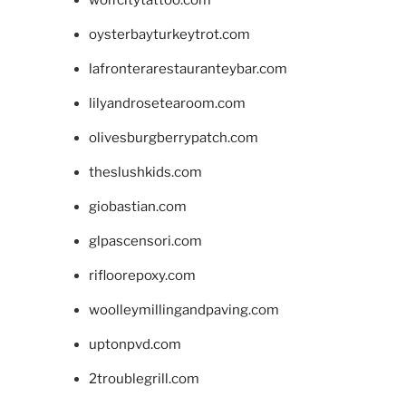
oysterbayturkeytrot.com
lafronterarestauranteybar.com
lilyandrosetearoom.com
olivesburgberrypatch.com
theslushkids.com
giobastian.com
glpascensori.com
rifloorepoxy.com
woolleymillingandpaving.com
uptonpvd.com
2troublegrill.com