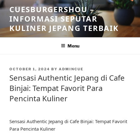
Skip
CUESBURGERSHOU –
to
INFORMASI SEPUTAR
content
KULINER JEPANG TERBAIK
Menu
POSTED
OCTOBER 1, 2024
BY
ADMINCUE
ON
Sensasi Authentic Jepang di Cafe
Binjai: Tempat Favorit Para
Pencinta Kuliner
Sensasi Authentic Jepang di Cafe Binjai: Tempat Favorit
Para Pencinta Kuliner