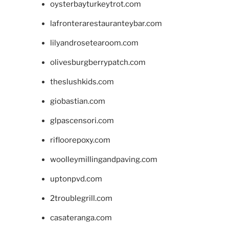
oysterbayturkeytrot.com
lafronterarestauranteybar.com
lilyandrosetearoom.com
olivesburgberrypatch.com
theslushkids.com
giobastian.com
glpascensori.com
rifloorepoxy.com
woolleymillingandpaving.com
uptonpvd.com
2troublegrill.com
casateranga.com