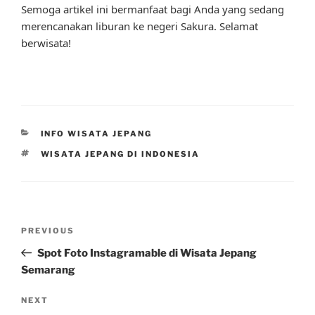
Semoga artikel ini bermanfaat bagi Anda yang sedang
merencanakan liburan ke negeri Sakura. Selamat
berwisata!
CATEGORIES
INFO WISATA JEPANG
TAGS
WISATA JEPANG DI INDONESIA
Post
Previous
PREVIOUS
navigation
Post
Spot Foto Instagramable di Wisata Jepang
Semarang
Next
NEXT