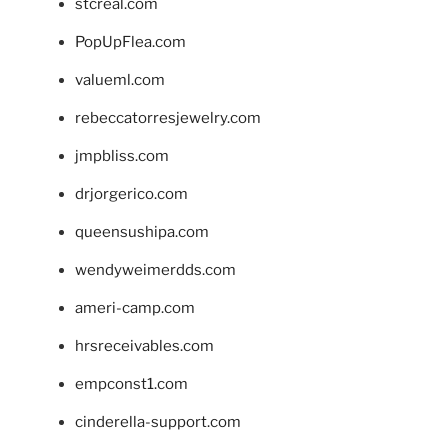
stcreal.com
PopUpFlea.com
valueml.com
rebeccatorresjewelry.com
jmpbliss.com
drjorgerico.com
queensushipa.com
wendyweimerdds.com
ameri-camp.com
hrsreceivables.com
empconst1.com
cinderella-support.com