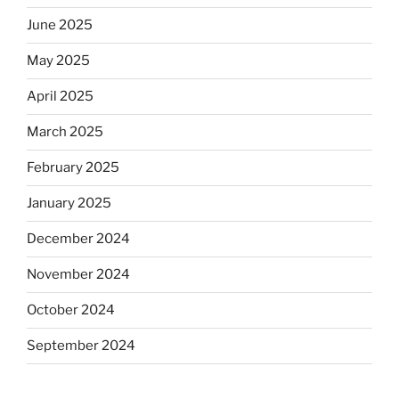
June 2025
May 2025
April 2025
March 2025
February 2025
January 2025
December 2024
November 2024
October 2024
September 2024