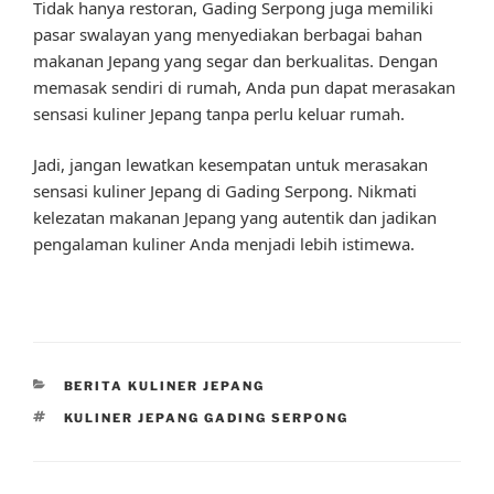
Tidak hanya restoran, Gading Serpong juga memiliki
pasar swalayan yang menyediakan berbagai bahan
makanan Jepang yang segar dan berkualitas. Dengan
memasak sendiri di rumah, Anda pun dapat merasakan
sensasi kuliner Jepang tanpa perlu keluar rumah.
Jadi, jangan lewatkan kesempatan untuk merasakan
sensasi kuliner Jepang di Gading Serpong. Nikmati
kelezatan makanan Jepang yang autentik dan jadikan
pengalaman kuliner Anda menjadi lebih istimewa.
CATEGORIES
BERITA KULINER JEPANG
TAGS
KULINER JEPANG GADING SERPONG