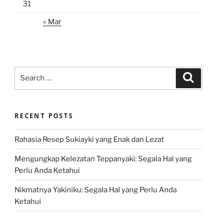
31
« Mar
Search
Search
for:
RECENT POSTS
Rahasia Resep Sukiayki yang Enak dan Lezat
Mengungkap Kelezatan Teppanyaki: Segala Hal yang
Perlu Anda Ketahui
Nikmatnya Yakiniku: Segala Hal yang Perlu Anda
Ketahui