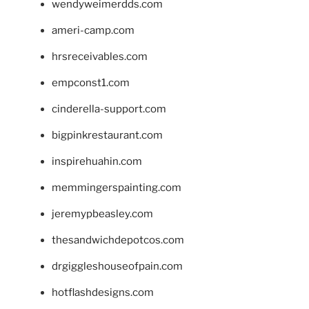
wendyweimerdds.com
ameri-camp.com
hrsreceivables.com
empconst1.com
cinderella-support.com
bigpinkrestaurant.com
inspirehuahin.com
memmingerspainting.com
jeremypbeasley.com
thesandwichdepotcos.com
drgiggleshouseofpain.com
hotflashdesigns.com