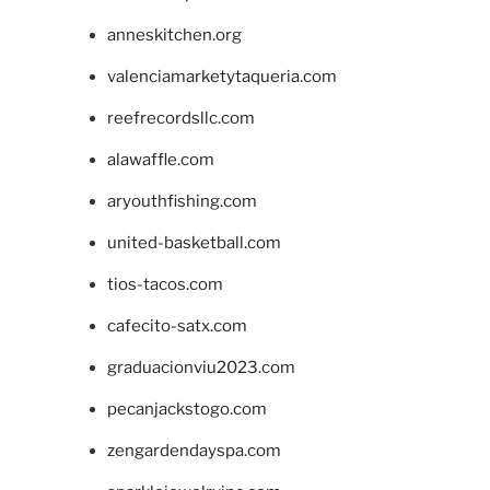
anneskitchen.org
valenciamarketytaqueria.com
reefrecordsllc.com
alawaffle.com
aryouthfishing.com
united-basketball.com
tios-tacos.com
cafecito-satx.com
graduacionviu2023.com
pecanjackstogo.com
zengardendayspa.com