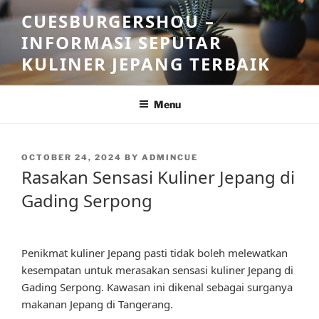
Skip
CUESBURGERSHOU –
to
INFORMASI SEPUTAR
content
KULINER JEPANG TERBAIK
Menu
POSTED
OCTOBER 24, 2024
BY
ADMINCUE
ON
Rasakan Sensasi Kuliner Jepang di
Gading Serpong
Penikmat kuliner Jepang pasti tidak boleh melewatkan
kesempatan untuk merasakan sensasi kuliner Jepang di
Gading Serpong. Kawasan ini dikenal sebagai surganya
makanan Jepang di Tangerang.