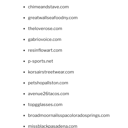
chimeandstave.com
greatwallseafoodny.com
theloverose.com
gabriovoice.com
resinflowart.com
p-sports.net
korsairstreetwear.com
petshopallston.com
avenue26tacos.com
topgglasses.com
broadmoornailsspacoloradosprings.com
missblackpasadena.com