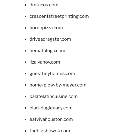
dmtacos.com
crescentstreetprinting.com
hornopizza.com
driveadragster.com
hematologa.com
lizaivanov.com
guesttinyhomes.com
home-plow-by-meyer.com
palatelatincuisine.com
blackdoglegacy.com
eatvivahouston.com
thebigshowok.com