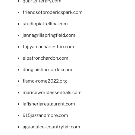
quartzliterary.com
friendsofbroderickpark.com
studiopiattellina.com
jannagrillspringfield.com
fujiyamacharleston.com
elpatronchardon.com
donglaishun-order.com
fiamc-rome2022.org
mariceworldessentials.com
lafisheriarestaurant.com
915jazzandmore.com
aguadulce-countryfair.com