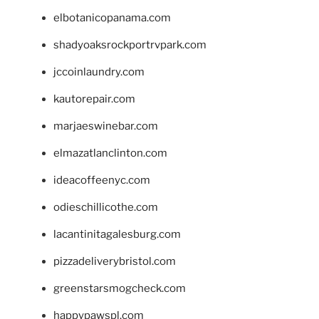
elbotanicopanama.com
shadyoaksrockportrvpark.com
jccoinlaundry.com
kautorepair.com
marjaeswinebar.com
elmazatlanclinton.com
ideacoffeenyc.com
odieschillicothe.com
lacantinitagalesburg.com
pizzadeliverybristol.com
greenstarsmogcheck.com
happypawspl.com