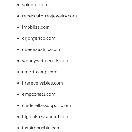
valueml.com
rebeccatorresjewelry.com
jmpbliss.com
drjorgerico.com
queensushipa.com
wendyweimerdds.com
ameri-camp.com
hrsreceivables.com
empconst1.com
cinderella-support.com
bigpinkrestaurant.com
inspirehuahin.com