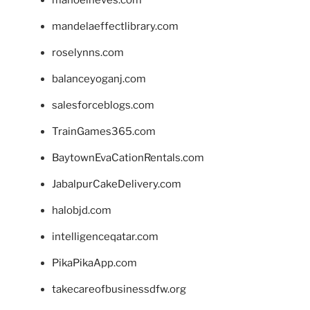
mandelaeffectlibrary.com
roselynns.com
balanceyoganj.com
salesforceblogs.com
TrainGames365.com
BaytownEvaCationRentals.com
JabalpurCakeDelivery.com
halobjd.com
intelligenceqatar.com
PikaPikaApp.com
takecareofbusinessdfw.org