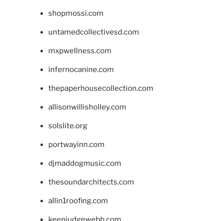
shopmossi.com
untamedcollectivesd.com
mxpwellness.com
infernocanine.com
thepaperhousecollection.com
allisonwillisholley.com
solslite.org
portwayinn.com
djmaddogmusic.com
thesoundarchitects.com
allin1roofing.com
keepjudgewebb.com