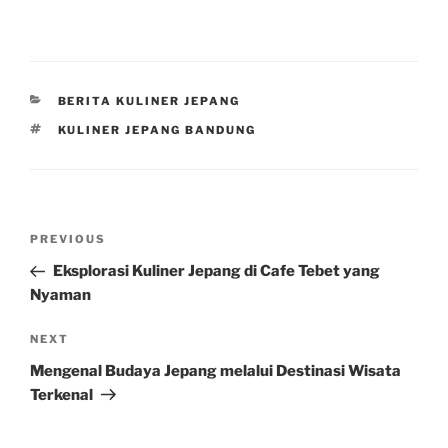
CATEGORIES
BERITA KULINER JEPANG
TAGS
KULINER JEPANG BANDUNG
Post
Previous
PREVIOUS
navigation
Post
Eksplorasi Kuliner Jepang di Cafe Tebet yang
Nyaman
Next
NEXT
Post
Mengenal Budaya Jepang melalui Destinasi Wisata
Terkenal