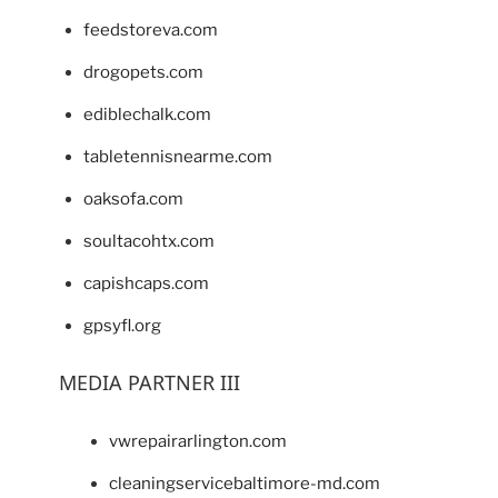
feedstoreva.com
drogopets.com
ediblechalk.com
tabletennisnearme.com
oaksofa.com
soultacohtx.com
capishcaps.com
gpsyfl.org
MEDIA PARTNER III
vwrepairarlington.com
cleaningservicebaltimore-md.com