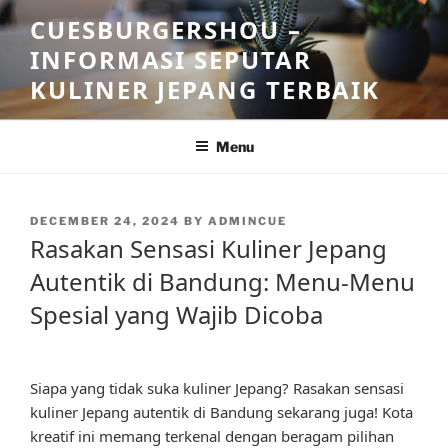
Skip
CUESBURGERSHOU –
to
INFORMASI SEPUTAR
content
KULINER JEPANG TERBAIK
Menu
POSTED
DECEMBER 24, 2024
BY
ADMINCUE
ON
Rasakan Sensasi Kuliner Jepang
Autentik di Bandung: Menu-Menu
Spesial yang Wajib Dicoba
Siapa yang tidak suka kuliner Jepang? Rasakan sensasi
kuliner Jepang autentik di Bandung sekarang juga! Kota
kreatif ini memang terkenal dengan beragam pilihan