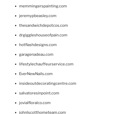
memmingerspainting.com
jeremypbeasley.com
thesandwichdepotcos.com
drgiggleshouseofpain.com
hotflashdesigns.com
garagenadeau.com
lifestylechauffeurservice.com
EverNewNails.com
insideoutdecoratingcentre.com
salvatoresinpoint.com
jovialfloralco.com
johnlscotthometeam.com