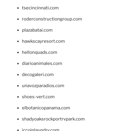
tsecincinnati.com
roderconstructiongroup.com
plazabatai.com
hawkscayresort.com
hellonquads.com
diarioanimales.com
decogaleri.com
unavozparadios.com
shoes-vert.com
elbotanicopanama.com
shadyoaksrockportrvpark.com
jccoinlaundry.com