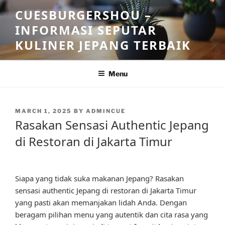
Skip
CUESBURGERSHOU –
to
INFORMASI SEPUTAR
content
KULINER JEPANG TERBAIK
Menu
POSTED
MARCH 1, 2025
BY
ADMINCUE
ON
Rasakan Sensasi Authentic Jepang
di Restoran di Jakarta Timur
Siapa yang tidak suka makanan Jepang? Rasakan
sensasi authentic Jepang di restoran di Jakarta Timur
yang pasti akan memanjakan lidah Anda. Dengan
beragam pilihan menu yang autentik dan cita rasa yang