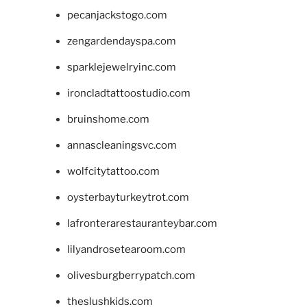
pecanjackstogo.com
zengardendayspa.com
sparklejewelryinc.com
ironcladtattoostudio.com
bruinshome.com
annascleaningsvc.com
wolfcitytattoo.com
oysterbayturkeytrot.com
lafronterarestauranteybar.com
lilyandrosetearoom.com
olivesburgberrypatch.com
theslushkids.com