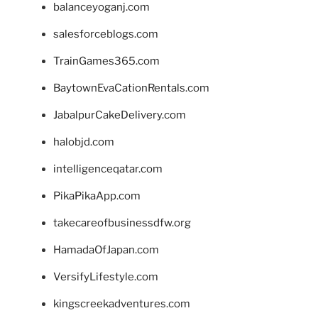
balanceyoganj.com
salesforceblogs.com
TrainGames365.com
BaytownEvaCationRentals.com
JabalpurCakeDelivery.com
halobjd.com
intelligenceqatar.com
PikaPikaApp.com
takecareofbusinessdfw.org
HamadaOfJapan.com
VersifyLifestyle.com
kingscreekadventures.com