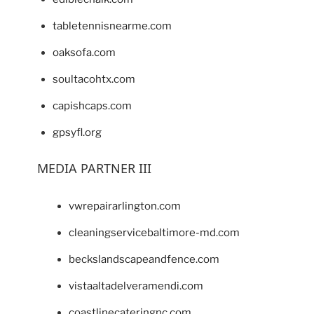
tabletennisnearme.com
oaksofa.com
soultacohtx.com
capishcaps.com
gpsyfl.org
MEDIA PARTNER III
vwrepairarlington.com
cleaningservicebaltimore-md.com
beckslandscapeandfence.com
vistaaltadelveramendi.com
coastlinecateringnc.com