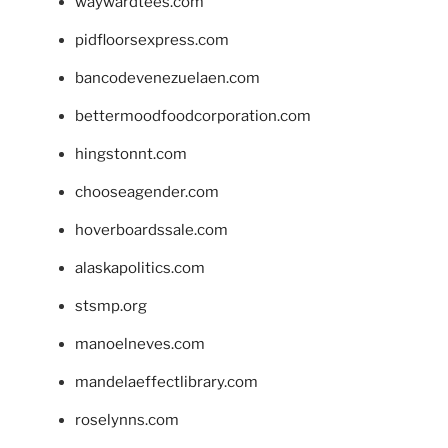
waywardtees.com
pidfloorsexpress.com
bancodevenezuelaen.com
bettermoodfoodcorporation.com
hingstonnt.com
chooseagender.com
hoverboardssale.com
alaskapolitics.com
stsmp.org
manoelneves.com
mandelaeffectlibrary.com
roselynns.com