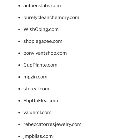
antaeuslabs.com
purelycleanchemdry.com
WishOping.com
shoplegacee.com
bonvivantshop.com
CupPlante.com
mpzin.com
stcreal.com
PopUpFlea.com
valueml.com
rebeccatorresjewelry.com
jmpbliss.com