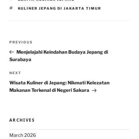
TAGS
KULINER JEPANG DI JAKARTA TIMUR
Post
Previous
PREVIOUS
navigation
Post
Menjelajahi Keindahan Budaya Jepang di
Surabaya
Next
NEXT
Post
Wisata Kuliner di Jepang: Nikmati Kelezatan
Makanan Terkenal di Negeri Sakura
ARCHIVES
March 2026