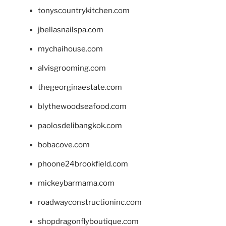
tonyscountrykitchen.com
jbellasnailspa.com
mychaihouse.com
alvisgrooming.com
thegeorginaestate.com
blythewoodseafood.com
paolosdelibangkok.com
bobacove.com
phoone24brookfield.com
mickeybarmama.com
roadwayconstructioninc.com
shopdragonflyboutique.com