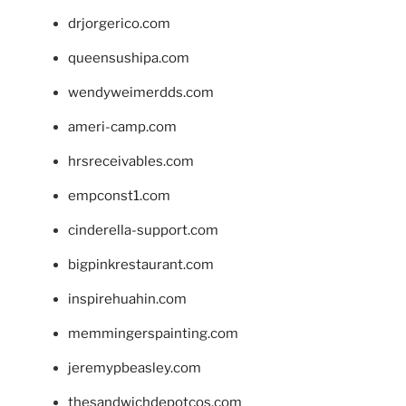
drjorgerico.com
queensushipa.com
wendyweimerdds.com
ameri-camp.com
hrsreceivables.com
empconst1.com
cinderella-support.com
bigpinkrestaurant.com
inspirehuahin.com
memmingerspainting.com
jeremypbeasley.com
thesandwichdepotcos.com