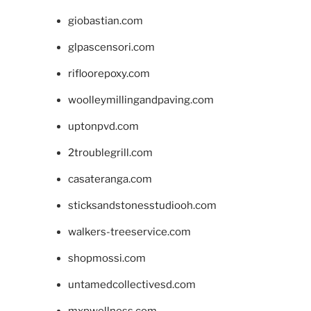
giobastian.com
glpascensori.com
rifloorepoxy.com
woolleymillingandpaving.com
uptonpvd.com
2troublegrill.com
casateranga.com
sticksandstonesstudiooh.com
walkers-treeservice.com
shopmossi.com
untamedcollectivesd.com
mxpwellness.com